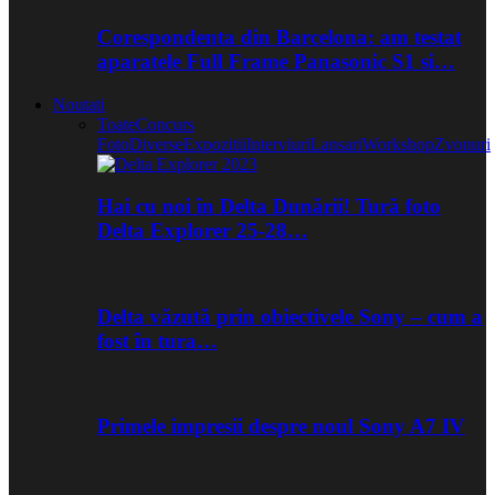
Corespondenta din Barcelona: am testat
aparatele Full Frame Panasonic S1 si…
Noutati
Toate
Concurs
Foto
Diverse
Expozitii
Interviuri
Lansari
Workshop
Zvonuri
Hai cu noi în Delta Dunării! Tură foto
Delta Explorer 25-28…
Delta văzută prin obiectivele Sony – cum a
fost în tura…
Primele impresii despre noul Sony A7 IV