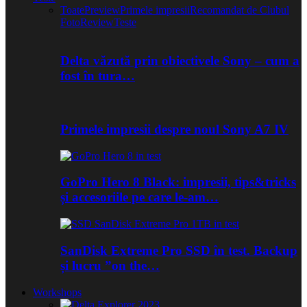
Toate
Preview
Primele impresii
Recomandat de Clubul
Foto
Review
Teste
Delta văzută prin obiectivele Sony – cum a
fost în tura…
Primele impresii despre noul Sony A7 IV
GoPro Hero 8 Black: impresii, tips&tricks
și accesoriile pe care le-am…
SanDisk Extreme Pro SSD în test. Backup
și lucru ”on the…
Workshops