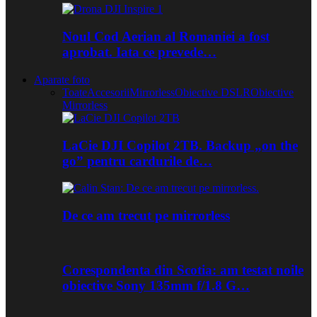
Noul Cod Aerian al Romaniei a fost
aprobat. Iata ce prevede…
Aparate foto
Toate
Accesorii
Mirrorless
Obiective DSLR
Obiective
Mirrorless
LaCie DJI Copilot 2TB. Backup „on the
go” pentru cardurile de…
De ce am trecut pe mirrorless
Corespondenta din Scotia: am testat noile
obiective Sony 135mm f/1.8 G…