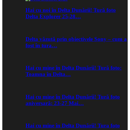
Hai cu noi în Delta Dunării! Tură foto
Delta Explorer 25-28…
Delta văzută prin obiectivele Sony – cum a
fost în tura…
Hai cu mine în Delta Dunării! Tură foto:
Toamna în Delta…
Hai cu mine în Delta Dunării! Tură foto
aniversară: 23-27 Mai…
Hai cu mine în Delta Dunării! Tura foto