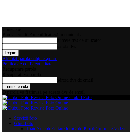
Conectare
Bine ați venit! Autentificați-vă in contul dvs
numele dvs de utilizator
parola dvs
Ați uitat parola? obține ajutor
Politica de confidentialitate
Recuperare parola
Recuperați-vă parola
adresa dvs de email
O parola va fi trimisă pe adresa dvs de email.
Clubul Foto
Servicii foto
Ghid Foto
Toate
Articole
Editare foto
Ghid Practic
Tutoriale Video