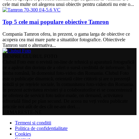
cele mai multe ori alegerea unui obiectiv pentru calatorii nu este o...
Top 5 cele mai populare obiective Tamron
Compania Tamron ofera, in prezent, o gama larga de obiective ce
acopera cea mai mare parte a situatiilor fotografice. Obiectivele
Tamron sunt o alternativa...
DESPRE CLUBUL FOTO
Clubul Foto este o revistă on-line de tehnică și aparatură fotografică
ce a apărut din dorința de a oferi o sursă credibilă de informare, în
limba română, în domeniul foto-video din Romania. Clubul Foto
este o publicație dinamică, orientată către cititorii și are o prezență
solidă și pe rețelele sociale, în comunitatea foto-video din Romania.
În prezent activitatea revistei și a colaboratorilor ei se concentrează
pe oferirea de servicii foto tailor-made, on demand, activitatea
editorială fiind pe plan secund. De aceea nu veți vedea publicate
articole noi atât de des cât ne-am dori…
URMARESTE-NE
Termeni si conditii
Politica de confidentialitate
Cookies