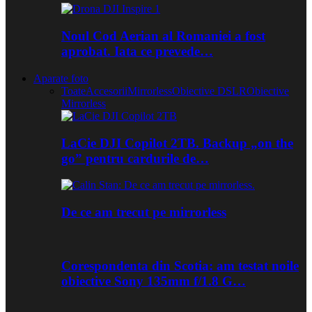
Noul Cod Aerian al Romaniei a fost
aprobat. Iata ce prevede…
Aparate foto
Toate
Accesorii
Mirrorless
Obiective DSLR
Obiective
Mirrorless
LaCie DJI Copilot 2TB. Backup „on the
go” pentru cardurile de…
De ce am trecut pe mirrorless
Corespondenta din Scotia: am testat noile
obiective Sony 135mm f/1.8 G…