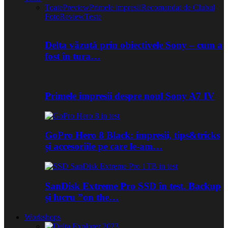
Toate
Preview
Primele impresii
Recomandat de Clubul
Foto
Review
Teste
Delta văzută prin obiectivele Sony – cum a
fost în tura…
Primele impresii despre noul Sony A7 IV
GoPro Hero 8 Black: impresii, tips&tricks
și accesoriile pe care le-am…
SanDisk Extreme Pro SSD în test. Backup
și lucru ”on the…
Workshops