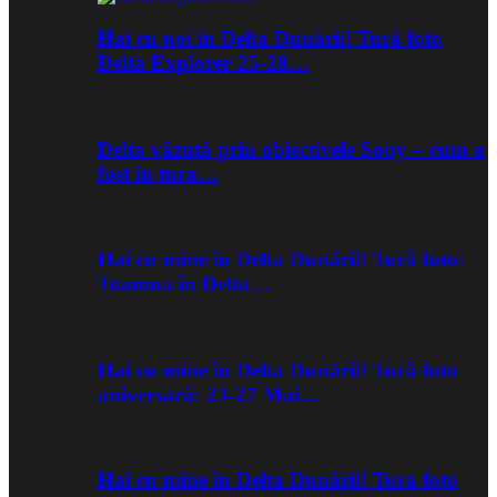
Hai cu noi în Delta Dunării! Tură foto
Delta Explorer 25-28…
Delta văzută prin obiectivele Sony – cum a
fost în tura…
Hai cu mine în Delta Dunării! Tură foto:
Toamna în Delta…
Hai cu mine în Delta Dunării! Tură foto
aniversară: 23-27 Mai…
Hai cu mine în Delta Dunării! Tura foto