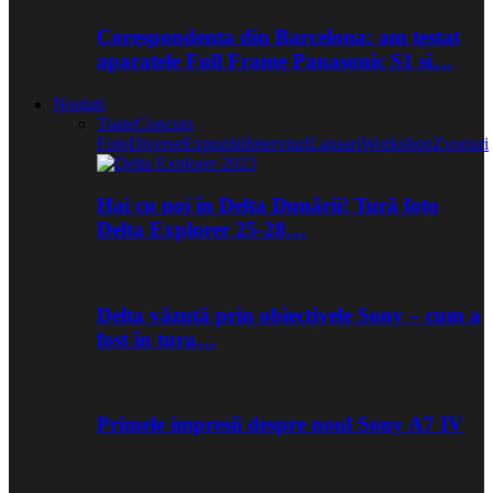
Corespondenta din Barcelona: am testat
aparatele Full Frame Panasonic S1 si…
Noutati
Toate
Concurs
Foto
Diverse
Expozitii
Interviuri
Lansari
Workshop
Zvonuri
Hai cu noi în Delta Dunării! Tură foto
Delta Explorer 25-28…
Delta văzută prin obiectivele Sony – cum a
fost în tura…
Primele impresii despre noul Sony A7 IV