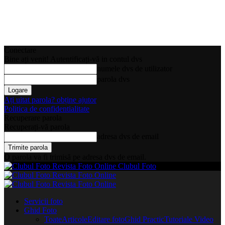
Conectare
Bine ați venit! Autentificați-vă in contul dvs
numele dvs de utilizator
parola dvs
Ați uitat parola? obține ajutor
Politica de confidentialitate
Recuperare parola
Recuperați-vă parola
adresa dvs de email
O parola va fi trimisă pe adresa dvs de email.
Clubul Foto
Servicii foto
Ghid Foto
Toate
Articole
Editare foto
Ghid Practic
Tutoriale Video