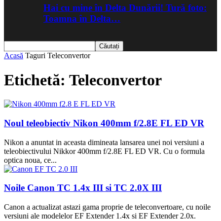
Hai cu mine în Delta Dunării! Tură foto:
Toamna în Delta…
Acasă
Taguri
Teleconvertor
Etichetă: Teleconvertor
Noul teleobiectiv Nikon 400mm f/2.8E FL ED VR
Nikon a anuntat in aceasta dimineata lansarea unei noi versiuni a
teleobiectivului Nikkor 400mm f/2.8E FL ED VR. Cu o formula
optica noua, ce...
Noile Canon TC 1.4x III si TC 2.0X III
Canon a actualizat astazi gama proprie de teleconvertoare, cu noile
versiuni ale modelelor EF Extender 1.4x si EF Extender 2.0x.