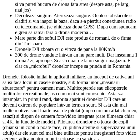
si va puteti bucura de drona fara stres (despre asta, pe larg,
mai jos)
Decoleaza singure. Aterizeaza singure. Ocolesc obstacole si
cladiri si vin inapoi la baza, daca s-a pierdut conexiunea radio
cu telecomanda (se ghideaza dupa GPS). Dupa cum spuneam,
e greu sa ramai fara o drona moderna…
Mare parte din softul DJI este produs de romani, de o firma
din Timisoara
Dronele DJI zboara cu o viteza de pana la 80Km/h
300 de drone vandute intr-un an nu pare mult. Dar inseamna 1
drona / zi, aproape. Si asta doar de la un singur magazin. E
clar ca „microbul” dronelor incepe sa prinda si in Romania.
Dronele, folosite initial in aplicatii militare, au inceput de cativa ani
sa isi faca locul in casele noastre, sub forma unor „masinarii
zburatoare” pentru oameni mari. Multicopterele sau elicopterele
multirotor recreationale, asa cum mai sunt cunoscute. Asta s-a
intamplat, in primul rand, datorita aparitiei dronelor DJI care au
devenit extrem de populare intr-un termen scurt. Si asta din mai
multe motive: sunt foarte usor de pilotat (dupa cum am aflat chiar eu,
astazi) si dispun de camera foto/video integrata (care filmeaza chiar
si 4K, in functie de model). Pilotarea dronelor e o joaca de copil
(chiar si un copil o poate face, cu putina atentie si supervizarea unui
adult) dar ele sunt cel mai bine utilizate pentru inregistrari foto video
aeriene, adica pentru treburi serioase, ca sa zic asa.