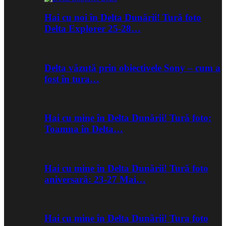
Hai cu noi în Delta Dunării! Tură foto
Delta Explorer 25-28…
Delta văzută prin obiectivele Sony – cum a
fost în tura…
Hai cu mine în Delta Dunării! Tură foto:
Toamna în Delta…
Hai cu mine în Delta Dunării! Tură foto
aniversară: 23-27 Mai…
Hai cu mine în Delta Dunării! Tura foto