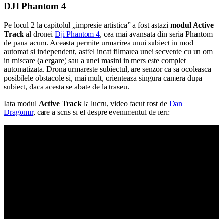
DJI Phantom 4
Pe locul 2 la capitolul „impresie artistica” a fost astazi
modul Active
Track
al dronei
Dji Phantom 4
, cea mai avansata din seria Phantom
de pana acum. Aceasta permite urmarirea unui subiect in mod
automat si independent, astfel incat filmarea unei secvente cu un om
in miscare (alergare) sau a unei masini in mers este complet
automatizata. Drona urmareste subiectul, are senzor ca sa ocoleasca
posibilele obstacole si, mai mult, orienteaza singura camera dupa
subiect, daca acesta se abate de la traseu.
Iata modul
Active Track
la lucru, video facut rost de
Dan
Dragomir
, care a scris si el despre evenimentul de ieri: