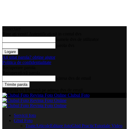
Conectare
Bine ați venit! Autentificați-vă in contul dvs
numele dvs de utilizator
parola dvs
Ați uitat parola? obține ajutor
Politica de confidentialitate
Recuperare parola
Recuperați-vă parola
adresa dvs de email
O parola va fi trimisă pe adresa dvs de email.
Clubul Foto
Servicii foto
Ghid Foto
Toate
Articole
Editare foto
Ghid Practic
Tutoriale Video