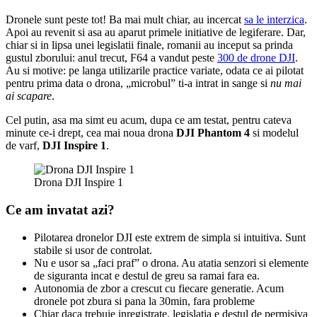
Dronele sunt peste tot! Ba mai mult chiar, au incercat
sa le interzica
.
Apoi au revenit si asa au aparut primele initiative de legiferare. Dar,
chiar si in lipsa unei legislatii finale, romanii au inceput sa prinda
gustul zborului: anul trecut, F64 a vandut peste
300 de drone DJI
.
Au si motive: pe langa utilizarile practice variate, odata ce ai pilotat
pentru prima data o drona, „microbul” ti-a intrat in sange si
nu mai
ai scapare
.
Cel putin, asa ma simt eu acum, dupa ce am testat, pentru cateva
minute ce-i drept, cea mai noua drona
DJI Phantom 4
si modelul
de varf,
DJI Inspire 1
.
Drona DJI Inspire 1
Ce am invatat azi?
Pilotarea dronelor DJI este extrem de simpla si intuitiva. Sunt
stabile si usor de controlat.
Nu e usor sa „faci praf” o drona. Au atatia senzori si elemente
de siguranta incat e destul de greu sa ramai fara ea.
Autonomia de zbor a crescut cu fiecare generatie. Acum
dronele pot zbura si pana la 30min, fara probleme
Chiar daca trebuie inregistrate, legislatia e destul de permisiva