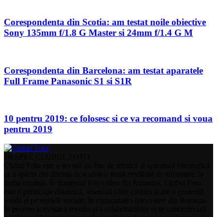
Corespondenta din Scotia: am testat noile obiective
Sony 135mm f/1.8 G Master si 24mm f/1.4 G M
Corespondenta din Barcelona: am testat aparatele
Full Frame Panasonic S1 si S1R
10 pentru 2019: ce folosesc si ce va recomand si voua
pentru 2019
DESPRE CLUBUL FOTO
Clubul Foto este o revistă on-line de tehnică și aparatură fotografică
ce a apărut din dorința de a oferi o sursă credibilă de informare, în
limba română, în domeniul foto-video din Romania. Clubul Foto
este o publicație dinamică, orientată către cititorii și are o prezență
solidă și pe rețelele sociale, în comunitatea foto-video din Romania.
În prezent activitatea revistei și a colaboratorilor ei se concentrează