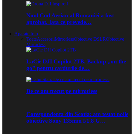
Noul Cod Aerian al Romaniei a fost
aprobat. Iata ce prevede…
Aparate foto
Toate
Accesorii
Mirrorless
Obiective DSLR
Obiective
Mirrorless
LaCie DJI Copilot 2TB. Backup „on the
go” pentru cardurile de…
De ce am trecut pe mirrorless
Corespondenta din Scotia: am testat noile
obiective Sony 135mm f/1.8 G…