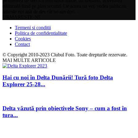
pe oferirea de servicii foto tailor-made, on demand, activitatea
editorială fiind pe plan secund. De aceea nu veți vedea publicate
articole noi atât de des cât ne-am dori…
URMARESTE-NE
Termeni si conditii
Politica de confidentialitate
Cookies
Contact
© Copyright 2010-2023 Clubul Foto. Toate drepturile rezervate.
MAI MULTE ARTICOLE
Hai cu noi în Delta Dunării! Tură foto Delta
Explorer 25-28...
Delta văzută prin obiectivele Sony – cum a fost în
tura...