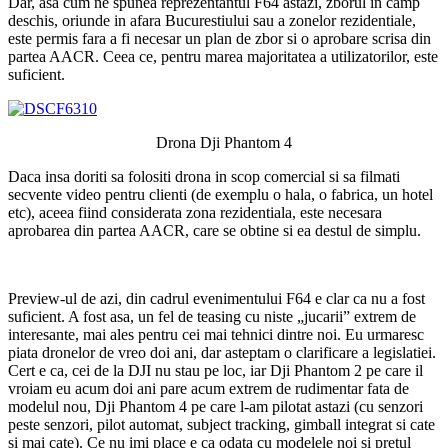
Dar, asa cum ne spunea reprezentantul F64 astazi, zborul in camp
deschis, oriunde in afara Bucurestiului sau a zonelor rezidentiale,
este permis fara a fi necesar un plan de zbor si o aprobare scrisa din
partea AACR. Ceea ce, pentru marea majoritatea a utilizatorilor, este
suficient.
Drona Dji Phantom 4
Daca insa doriti sa folositi drona in scop comercial si sa filmati
secvente video pentru clienti (de exemplu o hala, o fabrica, un hotel
etc), aceea fiind considerata zona rezidentiala, este necesara
aprobarea din partea AACR, care se obtine si ea destul de simplu.
Preview-ul de azi, din cadrul evenimentului F64 e clar ca nu a fost
suficient. A fost asa, un fel de teasing cu niste „jucarii” extrem de
interesante, mai ales pentru cei mai tehnici dintre noi. Eu urmaresc
piata dronelor de vreo doi ani, dar asteptam o clarificare a legislatiei.
Cert e ca, cei de la DJI nu stau pe loc, iar Dji Phantom 2 pe care il
vroiam eu acum doi ani pare acum extrem de rudimentar fata de
modelul nou, Dji Phantom 4 pe care l-am pilotat astazi (cu senzori
peste senzori, pilot automat, subject tracking, gimball integrat si cate
si mai cate). Ce nu imi place e ca odata cu modelele noi si pretul