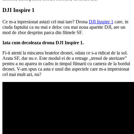
DJI Inspire 1
Ce m-a inpresionat astazi cel mai tare? Drona
DJI Inspire 1
care, in
ciuda faptului ca nu mai e deloc cea mai noua aparitie DJI, are un
mod de zbor desprins parca din filmele SF.
Iata cum decoleaza drona DJI Inspire 1.
Fi-ti atenti la miscarea bratelor dronei, odata ce s-a ridicat de la sol.
Arata SF, dar nu e. Este modul ei de a retrage „trenul de aterizare”
pentru a nu aparea in cadru in timpul filmarii cu camera de la bordul
dronei. V-am spus ca asta e unul din aspectele care m-a impresionat
cel mai mult azi, nu?