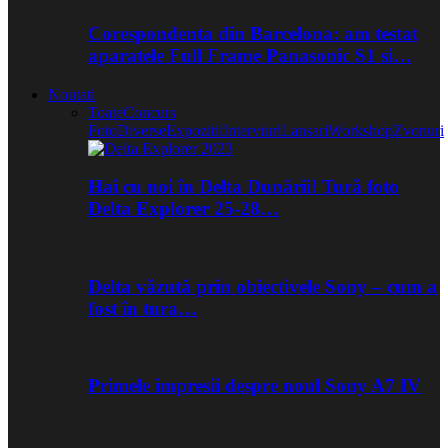
Corespondenta din Barcelona: am testat
aparatele Full Frame Panasonic S1 si…
Noutati
Toate
Concurs
Foto
Diverse
Expozitii
Interviuri
Lansari
Workshop
Zvonuri
Hai cu noi în Delta Dunării! Tură foto
Delta Explorer 25-28…
Delta văzută prin obiectivele Sony – cum a
fost în tura…
Primele impresii despre noul Sony A7 IV