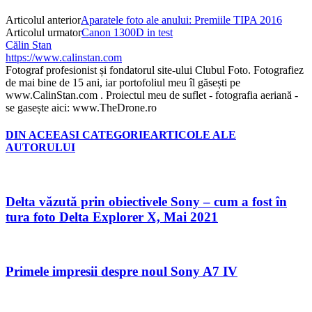
Articolul anterior
Aparatele foto ale anului: Premiile TIPA 2016
Articolul urmator
Canon 1300D in test
Călin Stan
https://www.calinstan.com
Fotograf profesionist și fondatorul site-ului Clubul Foto. Fotografiez
de mai bine de 15 ani, iar portofoliul meu îl găsești pe
www.CalinStan.com . Proiectul meu de suflet - fotografia aeriană -
se gasește aici: www.TheDrone.ro
DIN ACEEASI CATEGORIE
ARTICOLE ALE
AUTORULUI
Delta văzută prin obiectivele Sony – cum a fost în
tura foto Delta Explorer X, Mai 2021
Primele impresii despre noul Sony A7 IV