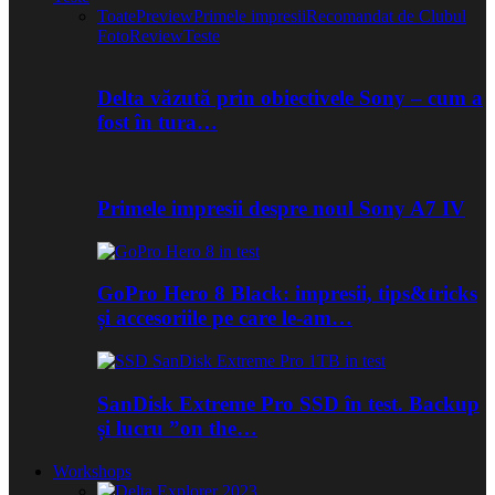
Toate
Preview
Primele impresii
Recomandat de Clubul
Foto
Review
Teste
Delta văzută prin obiectivele Sony – cum a
fost în tura…
Primele impresii despre noul Sony A7 IV
GoPro Hero 8 Black: impresii, tips&tricks
și accesoriile pe care le-am…
SanDisk Extreme Pro SSD în test. Backup
și lucru ”on the…
Workshops