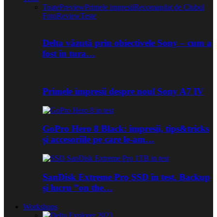
Toate
Preview
Primele impresii
Recomandat de Clubul
Foto
Review
Teste
Delta văzută prin obiectivele Sony – cum a
fost în tura…
Primele impresii despre noul Sony A7 IV
GoPro Hero 8 Black: impresii, tips&tricks
și accesoriile pe care le-am…
SanDisk Extreme Pro SSD în test. Backup
și lucru ”on the…
Workshops