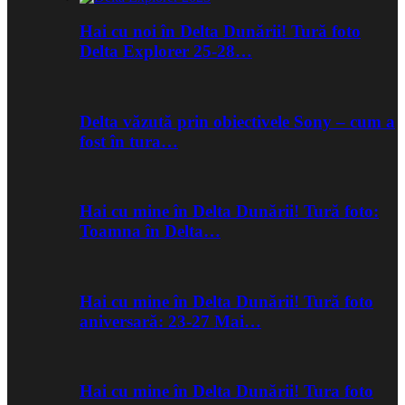
Hai cu noi în Delta Dunării! Tură foto
Delta Explorer 25-28…
Delta văzută prin obiectivele Sony – cum a
fost în tura…
Hai cu mine în Delta Dunării! Tură foto:
Toamna în Delta…
Hai cu mine în Delta Dunării! Tură foto
aniversară: 23-27 Mai…
Hai cu mine în Delta Dunării! Tura foto