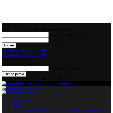
Conectare
Bine ați venit! Autentificați-vă in contul dvs
numele dvs de utilizator
parola dvs
Ați uitat parola? obține ajutor
Politica de confidentialitate
Recuperare parola
Recuperați-vă parola
adresa dvs de email
O parola va fi trimisă pe adresa dvs de email.
Clubul Foto
Servicii foto
Ghid Foto
Toate
Articole
Editare foto
Ghid Practic
Tutoriale Video