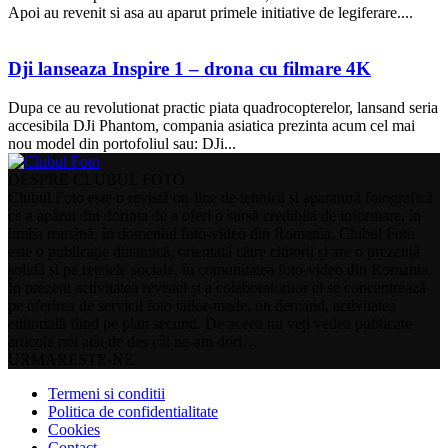
Apoi au revenit si asa au aparut primele initiative de legiferare....
Dji lanseaza Inspire 1 – drona cu filmare 4K
Dupa ce au revolutionat practic piata quadrocopterelor, lansand seria
accesibila DJi Phantom, compania asiatica prezinta acum cel mai
nou model din portofoliul sau: DJi...
DESPRE CLUBUL FOTO
Clubul Foto este o revistă on-line de tehnică și aparatură fotografică
ce a apărut din dorința de a oferi o sursă credibilă de informare, în
limba română, în domeniul foto-video din Romania. Clubul Foto
este o publicație dinamică, orientată către cititorii și are o prezență
solidă și pe rețelele sociale, în comunitatea foto-video din Romania.
În prezent activitatea revistei și a colaboratorilor ei se concentrează
pe oferirea de servicii foto tailor-made, on demand, activitatea
editorială fiind pe plan secund. De aceea nu veți vedea publicate
articole noi atât de des cât ne-am dori…
URMARESTE-NE
Termeni si conditii
Politica de confidentialitate
Cookies
Contact