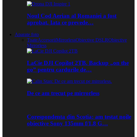
Noul Cod Aerian al Romaniei a fost
aprobat. Iata ce prevede…
Aparate foto
Toate
Accesorii
Mirrorless
Obiective DSLR
Obiective
Mirrorless
LaCie DJI Copilot 2TB. Backup „on the
go” pentru cardurile de…
De ce am trecut pe mirrorless
Corespondenta din Scotia: am testat noile
obiective Sony 135mm f/1.8 G…