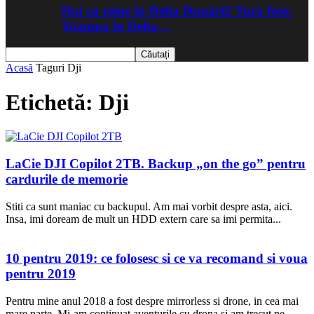
Hai cu mine în Delta Dunării! Tură foto:
Toamna în Delta…
Acasă
Taguri
Dji
Etichetă: Dji
LaCie DJI Copilot 2TB. Backup „on the go” pentru
cardurile de memorie
Stiti ca sunt maniac cu backupul. Am mai vorbit despre asta, aici.
Insa, imi doream de mult un HDD extern care sa imi permita...
10 pentru 2019: ce folosesc si ce va recomand si voua
pentru 2019
Pentru mine anul 2018 a fost despre mirrorless si drone, in cea mai
mare parte. Mi-am continuat aventurile cu drona si am trecut pe...