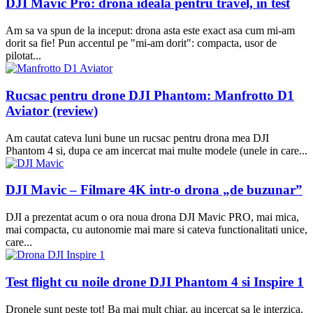
DJI Mavic Pro: drona ideala pentru travel, in test
Am sa va spun de la inceput: drona asta este exact asa cum mi-am
dorit sa fie! Pun accentul pe "mi-am dorit": compacta, usor de
pilotat...
Rucsac pentru drone DJI Phantom: Manfrotto D1
Aviator (review)
Am cautat cateva luni bune un rucsac pentru drona mea DJI
Phantom 4 si, dupa ce am incercat mai multe modele (unele in care...
DJI Mavic – Filmare 4K intr-o drona „de buzunar”
DJI a prezentat acum o ora noua drona DJI Mavic PRO, mai mica,
mai compacta, cu autonomie mai mare si cateva functionalitati unice,
care...
Test flight cu noile drone DJI Phantom 4 si Inspire 1
Dronele sunt peste tot! Ba mai mult chiar, au incercat sa le interzica.