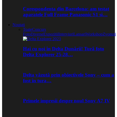
Corespondenta din Barcelona: am testat
aparatele Full Frame Panasonic S1 si…
Noutati
Toate
Concurs
Foto
Diverse
Expozitii
Interviuri
Lansari
Workshop
Zvonuri
Hai cu noi în Delta Dunării! Tură foto
Delta Explorer 25-28…
Delta văzută prin obiectivele Sony – cum a
fost în tura…
Primele impresii despre noul Sony A7 IV