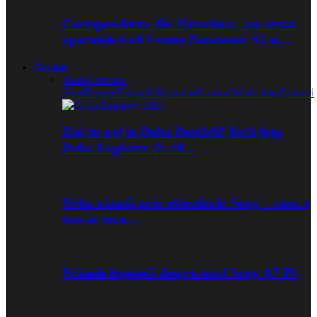
Corespondenta din Barcelona: am testat
aparatele Full Frame Panasonic S1 si…
Noutati
Toate
Concurs
Foto
Diverse
Expozitii
Interviuri
Lansari
Workshop
Zvonuri
Hai cu noi în Delta Dunării! Tură foto
Delta Explorer 25-28…
Delta văzută prin obiectivele Sony – cum a
fost în tura…
Primele impresii despre noul Sony A7 IV