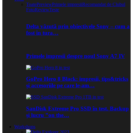
Toate
Preview
Primele impresii
Recomandat de Clubul
Foto
Review
Teste
Delta văzută prin obiectivele Sony – cum a
fost în tura…
Primele impresii despre noul Sony A7 IV
GoPro Hero 8 Black: impresii, tips&tricks
și accesoriile pe care le-am…
SanDisk Extreme Pro SSD în test. Backup
și lucru ”on the…
Workshops