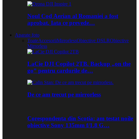
Noul Cod Aerian al Romaniei a fost
aprobat. Iata ce prevede…
Aparate foto
Toate
Accesorii
Mirrorless
Obiective DSLR
Obiective
Mirrorless
LaCie DJI Copilot 2TB. Backup „on the
go” pentru cardurile de…
De ce am trecut pe mirrorless
Corespondenta din Scotia: am testat noile
obiective Sony 135mm f/1.8 G…