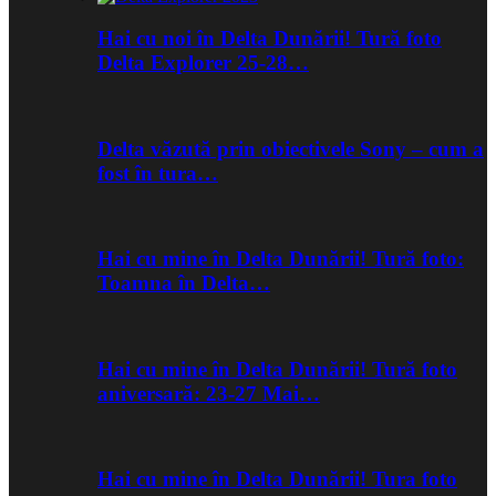
Hai cu noi în Delta Dunării! Tură foto
Delta Explorer 25-28…
Delta văzută prin obiectivele Sony – cum a
fost în tura…
Hai cu mine în Delta Dunării! Tură foto:
Toamna în Delta…
Hai cu mine în Delta Dunării! Tură foto
aniversară: 23-27 Mai…
Hai cu mine în Delta Dunării! Tura foto