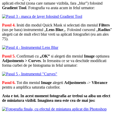
aplicati efectul (zona care ramane vizibila, fara „blur”) folosind
Gradient Tool
. Fotografia va arata acum in felul urmator:
Pasul 4.
Iesiti din modul Quick Mask si selectati din meniul
Filters
(sus pe bara) instrumentul „
Lens Blur
„. Folosind cursorul „
Radius
”
alegeti cat de mult efect blur vreti sa aplicati fotografiei (eu am ales
75).
Pasul 5.
Confirmati cu
„OK”
si alegeti din meniul
Image
optiunea
Adjustments > Curves
. In fereastra ce se va deschide modificati
forma curbei de pe histograma in felul urmator:
Pasul 6.
Tot din meniul
Image
alegeti
Adjustments
->
Vibrance
pentru a amplifica saturatia culorilor.
Asta e tot. In acest moment fotografia ar trebui sa aiba un efect
de miniatura vizibil. Imaginea mea este cea de mai jos: