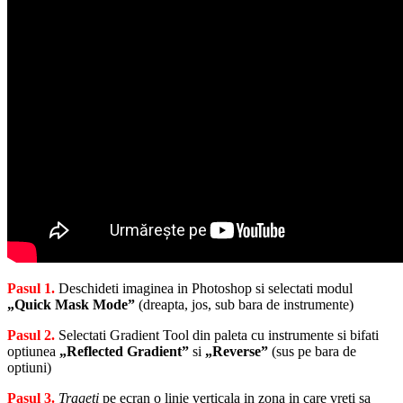
Pasul 1.
Deschideti imaginea in Photoshop si selectati modul
„Quick Mask Mode”
(dreapta, jos, sub bara de instrumente)
Pasul 2.
Selectati Gradient Tool din paleta cu instrumente si bifati
optiunea
„Reflected Gradient”
si
„Reverse”
(sus pe bara de
optiuni)
Pasul 3.
Trageti
pe ecran o linie verticala in zona in care vreti sa