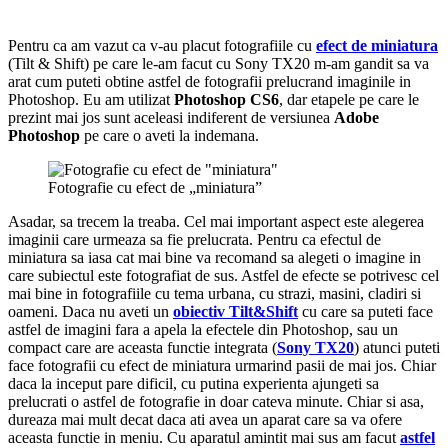
Pentru ca am vazut ca v-au placut fotografiile cu
efect de miniatura
(Tilt & Shift) pe care le-am facut cu Sony TX20 m-am gandit sa va
arat cum puteti obtine astfel de fotografii prelucrand imaginile in
Photoshop. Eu am utilizat
Photoshop CS6
, dar etapele pe care le
prezint mai jos sunt aceleasi indiferent de versiunea
Adobe
Photoshop
pe care o aveti la indemana.
Fotografie cu efect de „miniatura”
Asadar, sa trecem la treaba. Cel mai important aspect este alegerea
imaginii care urmeaza sa fie prelucrata. Pentru ca efectul de
miniatura sa iasa cat mai bine va recomand sa alegeti o imagine in
care subiectul este fotografiat de sus. Astfel de efecte se potrivesc cel
mai bine in fotografiile cu tema urbana, cu strazi, masini, cladiri si
oameni. Daca nu aveti un
obiectiv Tilt&Shift
cu care sa puteti face
astfel de imagini fara a apela la efectele din Photoshop, sau un
compact care are aceasta functie integrata (
Sony TX20
) atunci puteti
face fotografii cu efect de miniatura urmarind pasii de mai jos. Chiar
daca la inceput pare dificil, cu putina experienta ajungeti sa
prelucrati o astfel de fotografie in doar cateva minute. Chiar si asa,
dureaza mai mult decat daca ati avea un aparat care sa va ofere
aceasta functie in meniu. Cu aparatul amintit mai sus am facut
astfel