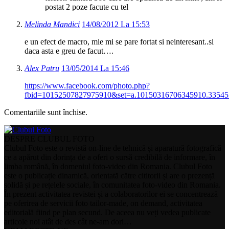
postat 2 poze facute cu tel
Melinda Mandici
14/08/2012 La 15:53
e un efect de macro, mie mi se pare fortat si neinteresant..si
daca asta e greu de facut….
Alex Patru
13/05/2014 La 15:46
https://www.facebook.com/photo.php?
fbid=10152507827975910&set=a.10150316706345910.33545
Comentariile sunt închise.
DESPRE CLUBUL FOTO
Clubul Foto este o revistă on-line de tehnică și aparatură fotografică
ce a apărut din dorința de a oferi o sursă credibilă de informare, în
limba română, în domeniul foto-video din Romania. Clubul Foto
este o publicație dinamică, orientată către cititorii și are o prezență
solidă și pe rețelele sociale, în comunitatea foto-video din Romania.
În prezent activitatea revistei și a colaboratorilor ei se concentrează
pe oferirea de servicii foto tailor-made, on demand, activitatea
editorială fiind pe plan secund. De aceea nu veți vedea publicate
articole noi atât de des cât ne-am dori…