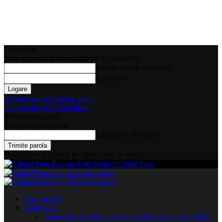
Conectare
Bine ați venit! Autentificați-vă in contul dvs
numele dvs de utilizator
parola dvs
Ați uitat parola? obține ajutor
Politica de confidentialitate
Recuperare parola
Recuperați-vă parola
adresa dvs de email
O parola va fi trimisă pe adresa dvs de email.
Clubul Foto
Servicii foto
Ghid Foto
Toate
Articole
Editare foto
Ghid Practic
Tutoriale Video