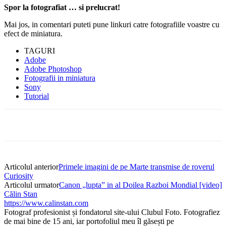
Spor la fotografiat … si prelucrat!
Mai jos, in comentari puteti pune linkuri catre fotografiile voastre cu
efect de miniatura.
TAGURI
Adobe
Adobe Photoshop
Fotografii in miniatura
Sony
Tutorial
Articolul anterior
Primele imagini de pe Marte transmise de roverul
Curiosity
Articolul urmator
Canon „lupta” in al Doilea Razboi Mondial [video]
Călin Stan
https://www.calinstan.com
Fotograf profesionist și fondatorul site-ului Clubul Foto. Fotografiez
de mai bine de 15 ani, iar portofoliul meu îl găsești pe