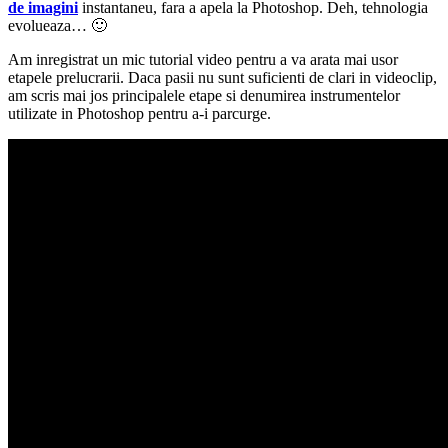
de imagini
instantaneu, fara a apela la Photoshop. Deh, tehnologia
evolueaza… 🙂
Am inregistrat un mic tutorial video pentru a va arata mai usor
etapele prelucrarii. Daca pasii nu sunt suficienti de clari in videoclip,
am scris mai jos principalele etape si denumirea instrumentelor
utilizate in Photoshop pentru a-i parcurge.