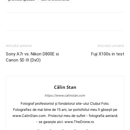
Articolul anterior
Articolul urmator
Sony A7r vs. Nikon D800E si
Fuji X100s in test
Canon 5D III (DxO)
Călin Stan
https://www.calinstan.com
Fotograf profesionist și fondatorul site-ului Clubul Foto.
Fotografiez de mai bine de 15 ani, iar portofoliul meu îl găsești pe
www.CalinStan.com . Proiectul meu de suflet - fotografia aeriană
- se gasește aici: www.TheDrone.ro