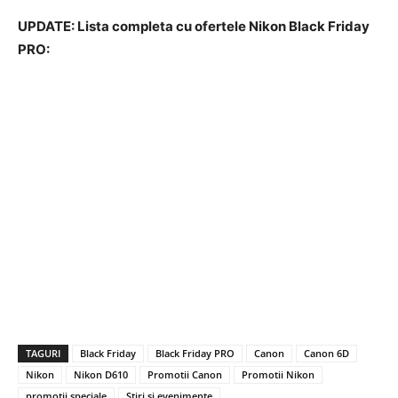
UPDATE: Lista completa cu ofertele Nikon Black Friday
PRO:
TAGURI
Black Friday
Black Friday PRO
Canon
Canon 6D
Nikon
Nikon D610
Promotii Canon
Promotii Nikon
promotii speciale
Stiri si evenimente