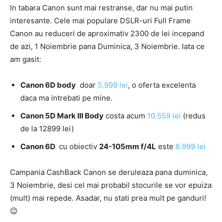
In tabara Canon sunt mai restranse, dar nu mai putin
interesante. Cele mai populare DSLR-uri Full Frame
Canon au reduceri de aproximativ 2300 de lei incepand
de azi, 1 Noiembrie pana Duminica, 3 Noiembrie. Iata ce
am gasit:
Canon 6D body
doar
5.999 lei
, o oferta excelenta
daca ma intrebati pe mine.
Canon 5D Mark III Body
costa acum
10.559 lei
(redus
de la 12899 lei)
Canon 6D
cu obiectiv
24-105mm f/4L
este
8.999 lei
Campania CashBack Canon se deruleaza pana duminica,
3 Noiembrie, desi cel mai probabil stocurile se vor epuiza
(mult) mai repede. Asadar, nu stati prea mult pe ganduri!
😉