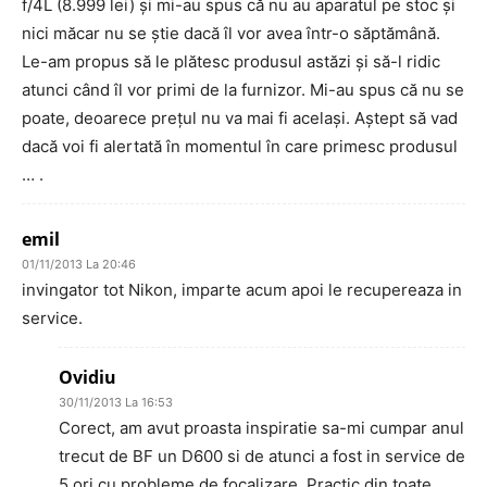
f/4L (8.999 lei) şi mi-au spus că nu au aparatul pe stoc şi
nici măcar nu se ştie dacă îl vor avea într-o săptămână.
Le-am propus să le plătesc produsul astăzi şi să-l ridic
atunci când îl vor primi de la furnizor. Mi-au spus că nu se
poate, deoarece preţul nu va mai fi acelaşi. Aştept să vad
dacă voi fi alertată în momentul în care primesc produsul
… .
emil
01/11/2013 La 20:46
invingator tot Nikon, imparte acum apoi le recupereaza in
service.
Ovidiu
30/11/2013 La 16:53
Corect, am avut proasta inspiratie sa-mi cumpar anul
trecut de BF un D600 si de atunci a fost in service de
5 ori cu probleme de focalizare. Practic din toate