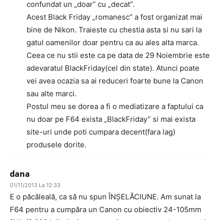
confundat un „doar” cu „decat”.
Acest Black Friday „romanesc” a fost organizat mai
bine de Nikon. Traieste cu chestia asta si nu sari la
gatul oamenilor doar pentru ca au ales alta marca.
Ceea ce nu stii este ca pe data de 29 Noiembrie este
adevaratul BlackFriday(cel din state). Atunci poate
vei avea ocazia sa ai reduceri foarte bune la Canon
sau alte marci.
Postul meu se dorea a fi o mediatizare a faptului ca
nu doar pe F64 exista „BlackFriday” si mai exista
site-uri unde poti cumpara decent(fara lag)
produsele dorite.
dana
01/11/2013 La 12:33
E o păcăleală, ca să nu spun ÎNŞELĂCIUNE. Am sunat la
F64 pentru a cumpăra un Canon cu obiectiv 24-105mm