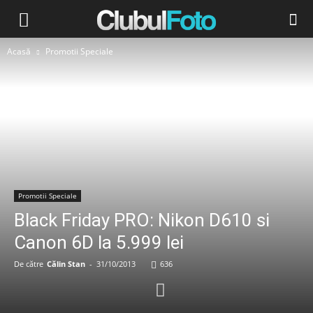
Acasă
Promotii Speciale
Promotii Speciale
Black Friday PRO: Nikon D610 si
Canon 6D la 5.999 lei
De către
Călin Stan
-
31/10/2013
636