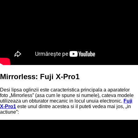
Mirrorless: Fuji X-Pro1
Desi lipsa oglinzii este caracteristica principala a aparatelor
foto „Mirrorless” (asa cum le spune si numele), cateva modele
utilizeaza un obturator mecanic in locul unuia electronic.
Fuji
X-Pro1
este unul dintre acestea si il puteti vedea mai jos, „in
actiune”: