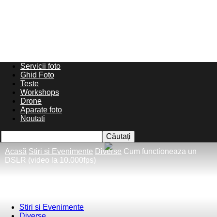
Servicii foto
Ghid Foto
Teste
Workshops
Drone
Aparate foto
Noutati
Acasă
Stiri si Evenimente
Diverse
Cum functioneaza un
DSLR (video la 10.000fps)
Stiri si Evenimente
Diverse