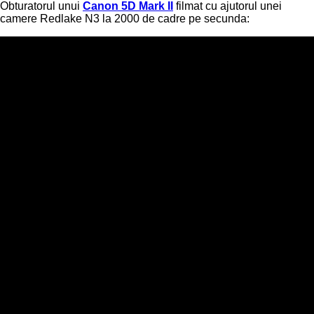
Obturatorul unui
Canon 5D Mark II
filmat cu ajutorul unei
camere Redlake N3 la 2000 de cadre pe secunda: