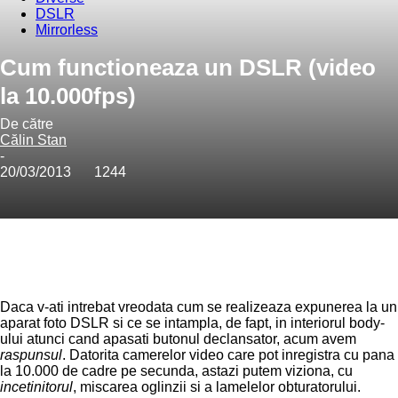
DSLR
Mirrorless
Cum functioneaza un DSLR (video
la 10.000fps)
De către
Călin Stan
-
20/03/2013
1244
Daca v-ati intrebat vreodata cum se realizeaza expunerea la un
aparat foto DSLR si ce se intampla, de fapt, in interiorul body-
ului atunci cand apasati butonul declansator, acum avem
raspunsul
. Datorita camerelor video care pot inregistra cu pana
la 10.000 de cadre pe secunda, astazi putem viziona, cu
incetinitorul
, miscarea oglinzii si a lamelelor obturatorului.