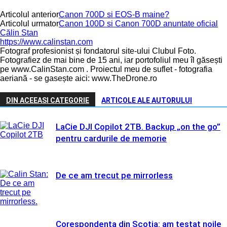
Articolul anterior
Canon 700D si EOS-B maine?
Articolul urmator
Canon 100D si Canon 700D anuntate oficial
Călin Stan
https://www.calinstan.com
Fotograf profesionist și fondatorul site-ului Clubul Foto.
Fotografiez de mai bine de 15 ani, iar portofoliul meu îl găsești
pe www.CalinStan.com . Proiectul meu de suflet - fotografia
aeriană - se gasește aici: www.TheDrone.ro
DIN ACEEASI CATEGORIE
ARTICOLE ALE AUTORULUI
LaCie DJI Copilot 2TB. Backup „on the go”
pentru cardurile de memorie
De ce am trecut pe mirrorless
Corespondenta din Scotia: am testat noile