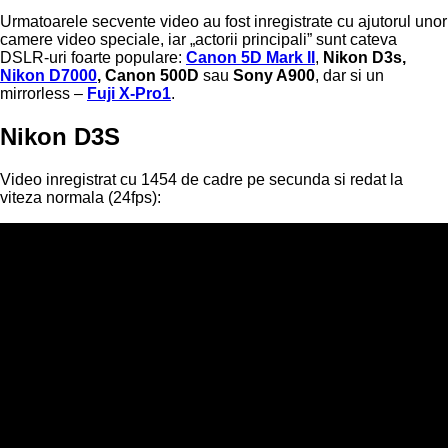
Urmatoarele secvente video au fost inregistrate cu ajutorul unor
camere video speciale, iar „actorii principali” sunt cateva
DSLR-uri foarte populare:
Canon 5D Mark II
,
Nikon D3s,
Nikon D7000
, Canon 500D
sau
Sony A900
, dar si un
mirrorless –
Fuji X-Pro1
.
Nikon D3S
Video inregistrat cu 1454 de cadre pe secunda si redat la
viteza normala (24fps):