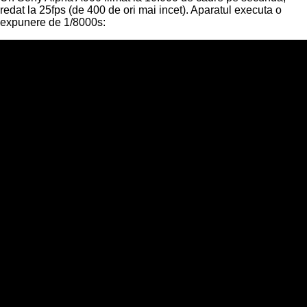
redat la 25fps (de 400 de ori mai incet). Aparatul executa o
expunere de 1/8000s: