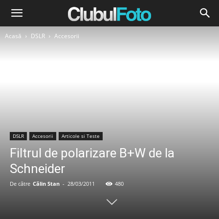
Acasă
DSLR
Accesorii
DSLR
Accesorii
Articole si Teste
Filtrul de polarizare B+W de la
Schneider
De către
Călin Stan
-
28/03/2011
480