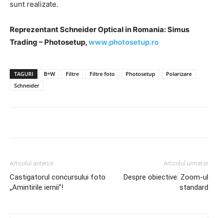
sunt realizate.
Reprezentant Schneider Optical in Romania: Simus
Trading – Photosetup,
www.photosetup.ro
TAGURI
B+W
Filtre
Filtre foto
Photosetup
Polarizare
Schneider
Articolul anterior
Articolul urmator
Castigatorul concursului foto
Despre obiective: Zoom-ul
„Amintirile iernii”!
standard