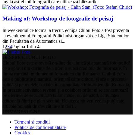
invita astfel toti fotografii care utilizeaza blitz-urile...
Making of: Workshop de fotografie de peisaj
In weekendul ce tocmai a trecut, echipa ClubulFoto a fost prezenta
la evenimentul Fotograful Politehnist organizat de Liga Studentilor
din Facultatea de Automatica si...
1
2
3
4
Pagina 1 din 4
DESPRE CLUBUL FOTO
Clubul Foto este o revistă on-line de tehnică și aparatură fotografică
ce a apărut din dorința de a oferi o sursă credibilă de informare, în
limba română, în domeniul foto-video din Romania. Clubul Foto
este o publicație dinamică, orientată către cititorii și are o prezență
solidă și pe rețelele sociale, în comunitatea foto-video din Romania.
În prezent activitatea revistei și a colaboratorilor ei se concentrează
pe oferirea de servicii foto tailor-made, on demand, activitatea
editorială fiind pe plan secund. De aceea nu veți vedea publicate
articole noi atât de des cât ne-am dori…
URMARESTE-NE
Termeni si conditii
Politica de confidentialitate
Cookies