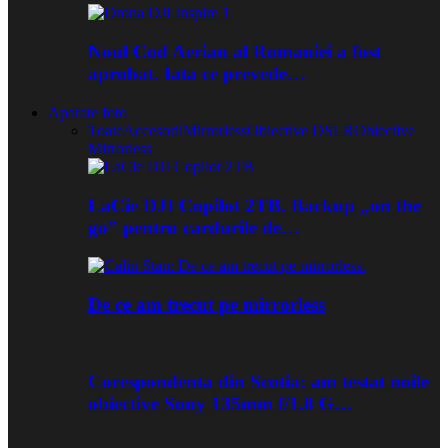
Noul Cod Aerian al Romaniei a fost
aprobat. Iata ce prevede…
Aparate foto
Toate
Accesorii
Mirrorless
Obiective DSLR
Obiective
Mirrorless
LaCie DJI Copilot 2TB. Backup „on the
go” pentru cardurile de…
De ce am trecut pe mirrorless
Corespondenta din Scotia: am testat noile
obiective Sony 135mm f/1.8 G…