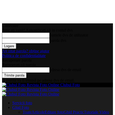
Conectare
Bine ați venit! Autentificați-vă in contul dvs
numele dvs de utilizator
parola dvs
Ați uitat parola? obține ajutor
Politica de confidentialitate
Recuperare parola
Recuperați-vă parola
adresa dvs de email
O parola va fi trimisă pe adresa dvs de email.
Clubul Foto
Servicii foto
Ghid Foto
Toate
Articole
Editare foto
Ghid Practic
Tutoriale Video