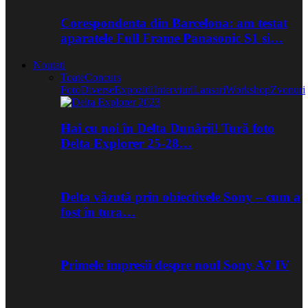
Corespondenta din Barcelona: am testat
aparatele Full Frame Panasonic S1 si…
Noutati
Toate
Concurs
Foto
Diverse
Expozitii
Interviuri
Lansari
Workshop
Zvonuri
Hai cu noi în Delta Dunării! Tură foto
Delta Explorer 25-28…
Delta văzută prin obiectivele Sony – cum a
fost în tura…
Primele impresii despre noul Sony A7 IV