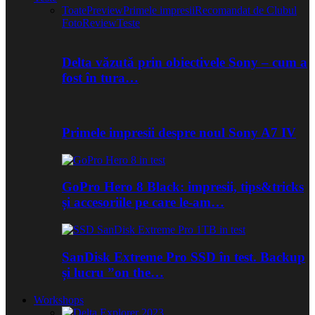
Toate
Preview
Primele impresii
Recomandat de Clubul
Foto
Review
Teste
Delta văzută prin obiectivele Sony – cum a
fost în tura…
Primele impresii despre noul Sony A7 IV
GoPro Hero 8 Black: impresii, tips&tricks
și accesoriile pe care le-am…
SanDisk Extreme Pro SSD în test. Backup
și lucru ”on the…
Workshops