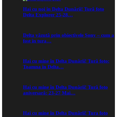
Hai cu noi în Delta Dunării! Tură foto
Delta Explorer 25-28…
Delta văzută prin obiectivele Sony – cum a
fost în tura…
Hai cu mine în Delta Dunării! Tură foto:
Toamna în Delta…
Hai cu mine în Delta Dunării! Tură foto
aniversară: 23-27 Mai…
Hai cu mine în Delta Dunării! Tura foto