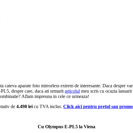
a
sta cateva aparate foto mirrorless extrem de interesante. Daca despre
L5, despre care, daca ati urmarit
articolul
meu scris cu ocazia lansarii 
e combinatie? Aflam impreuna in cele ce urmeaza!
ntativ de
4.498 lei
cu TVA inclus.
Click aici pentru pretul sau promot
Cu Olympus E-PL5 la Viena