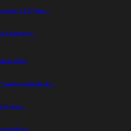
iversară: 23-27 Mai…
lta Explorer 8…
lizat 2021)
” pentru cardurile de…
nd si voua…
ccesoriile pe…