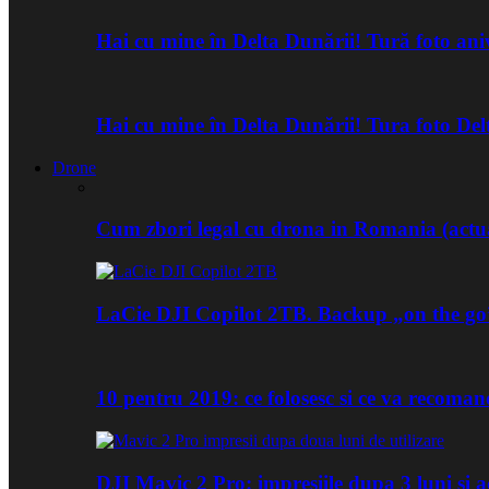
Hai cu mine în Delta Dunării! Tură foto an
Hai cu mine în Delta Dunării! Tura foto De
Drone
Cum zbori legal cu drona in Romania (actua
LaCie DJI Copilot 2TB. Backup „on the go
10 pentru 2019: ce folosesc si ce va recoma
DJI Mavic 2 Pro: impresiile dupa 3 luni si a