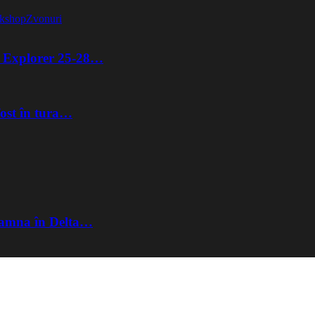
kshop
Zvonuri
ta Explorer 25-28…
fost în tura…
Toamna în Delta…