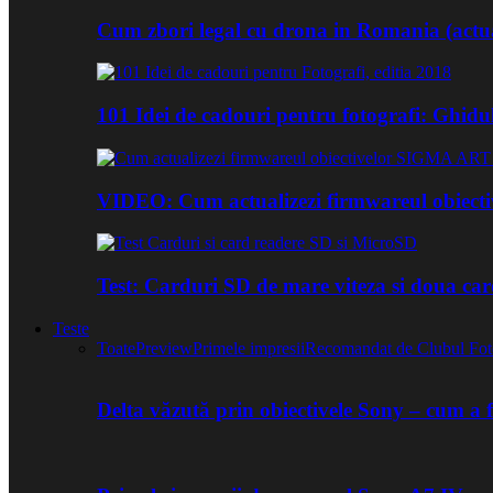
Cum zbori legal cu drona in Romania (actua
101 Idei de cadouri pentru fotografi: Ghidu
VIDEO: Cum actualizezi firmwareul obiect
Test: Carduri SD de mare viteza si doua ca
Teste
Toate
Preview
Primele impresii
Recomandat de Clubul Fot
Delta văzută prin obiectivele Sony – cum a 