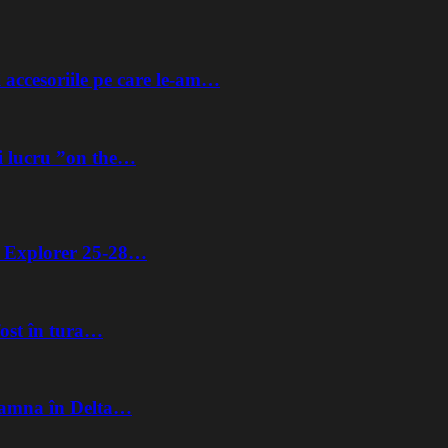
 accesoriile pe care le-am…
i lucru ”on the…
ta Explorer 25-28…
fost în tura…
Toamna în Delta…