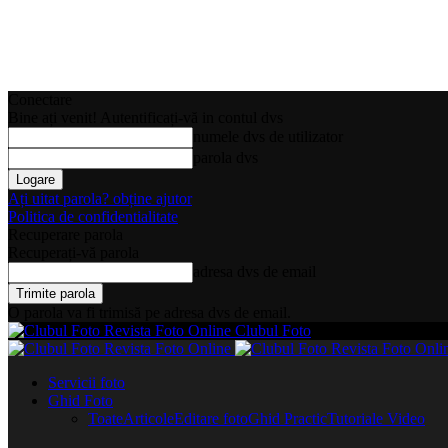
Conectare
Bine ați venit! Autentificați-vă in contul dvs
numele dvs de utilizator
parola dvs
Ați uitat parola? obține ajutor
Politica de confidentialitate
Recuperare parola
Recuperați-vă parola
adresa dvs de email
O parola va fi trimisă pe adresa dvs de email.
Clubul Foto
Servicii foto
Ghid Foto
Toate
Articole
Editare foto
Ghid Practic
Tutoriale Video