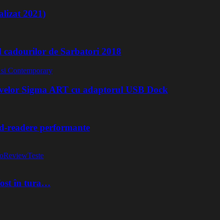
lizat 2021)
l cadourilor de Sarbatori 2018
ivelor Sigma ART cu adaptorul USB Dock
rd-readere performante
o
Review
Teste
fost în tura…