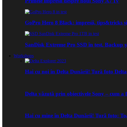
Primele impresii despre noul Sony A7 IV
GoPro Hero 8 Black: impresii, tips&tricks și
SanDisk Extreme Pro SSD în test. Backup ș
Workshops
Hai cu noi în Delta Dunării! Tură foto Del
Delta văzută prin obiectivele Sony – cum a 
Hai cu mine în Delta Dunării! Tură foto: 