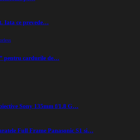
t. Iata ce prevede…
orless
” pentru cardurile de…
 obiective Sony 135mm f/1.8 G…
aratele Full Frame Panasonic S1 si…