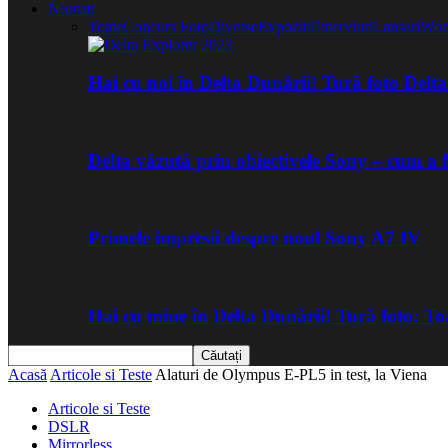
Noutati
Toate
Concurs Foto
Diverse
Expozitii
Interviuri
Lansari
Wor
Hai cu noi în Delta Dunării! Tură foto Del
Delta văzută prin obiectivele Sony – cum a 
Primele impresii despre noul Sony A7 IV
Hai cu mine în Delta Dunării! Tură foto: 
Acasă
Articole si Teste
Alaturi de Olympus E-PL5 in test, la Viena
Articole si Teste
DSLR
Mirrorless