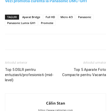
Vezi promotia curenta la Panasonic DMC-GH1
TAGURI
Aparat Bridge
Full HD
Micro 4/3
Panasonic
Panasonic Lumix GH1
Promotie
Articolul anterior
Articolul urmator
Top 5 DSLR pentru
Top 5 Aparate Foto
entuziasti/profesionisti (mid-
Compacte pentru Vacanta
level)
Călin Stan
https://www.calinstan.com