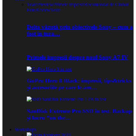
Toate
Preview
Primele impresii
Recomandat de Clubul
Foto
Review
Teste
Delta văzută prin obiectivele Sony – cum a
fost în tura…
Primele impresii despre noul Sony A7 IV
GoPro Hero 8 Black: impresii, tips&tricks
și accesoriile pe care le-am…
SanDisk Extreme Pro SSD în test. Backup
și lucru ”on the…
Workshops