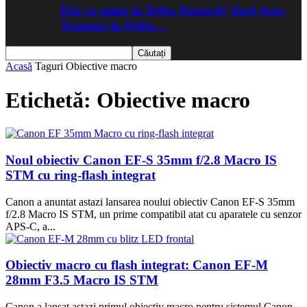
Hai cu mine în Delta Dunării! Tură foto:
Toamna în Delta…
Acasă
Taguri
Obiective macro
Etichetă: Obiective macro
Noul obiectiv Canon EF-S 35mm f/2.8 Macro IS
STM cu ring-flash integrat
Canon a anuntat astazi lansarea noului obiectiv Canon EF-S 35mm
f/2.8 Macro IS STM, un prime compatibil atat cu aparatele cu senzor
APS-C, a...
Obiectiv macro cu flash integrat: Canon EF-M
28mm F3.5 Macro IS STM
Canon a lansat astazi primul obiectiv macro pentru sistemul Canon