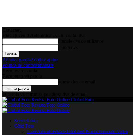
Conectare
Bine ați venit! Autentificați-vă in contul dvs
numele dvs de utilizator
parola dvs
Ați uitat parola? obține ajutor
Politica de confidentialitate
Recuperare parola
Recuperați-vă parola
adresa dvs de email
O parola va fi trimisă pe adresa dvs de email.
Clubul Foto
Servicii foto
Ghid Foto
Toate
Articole
Editare foto
Ghid Practic
Tutoriale Video