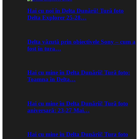
Hai cu noi în Delta Dunării! Tură foto
Delta Explorer 25-28…
Delta văzută prin obiectivele Sony – cum a
fost în tura…
Hai cu mine în Delta Dunării! Tură foto:
Toamna în Delta…
Hai cu mine în Delta Dunării! Tură foto
aniversară: 23-27 Mai…
Hai cu mine în Delta Dunării! Tura foto