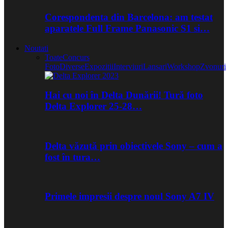
Corespondenta din Barcelona: am testat
aparatele Full Frame Panasonic S1 si…
Noutati
Toate
Concurs
Foto
Diverse
Expozitii
Interviuri
Lansari
Workshop
Zvonuri
Hai cu noi în Delta Dunării! Tură foto
Delta Explorer 25-28…
Delta văzută prin obiectivele Sony – cum a
fost în tura…
Primele impresii despre noul Sony A7 IV