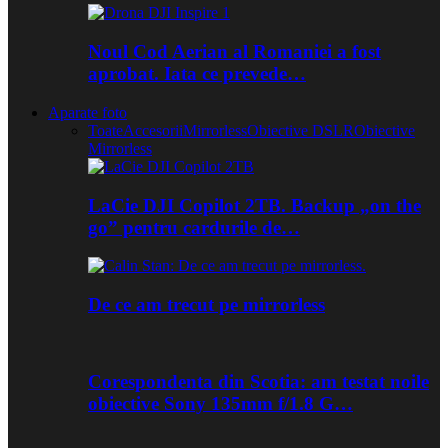
Noul Cod Aerian al Romaniei a fost
aprobat. Iata ce prevede…
Aparate foto
Toate
Accesorii
Mirrorless
Obiective DSLR
Obiective
Mirrorless
LaCie DJI Copilot 2TB. Backup „on the
go” pentru cardurile de…
De ce am trecut pe mirrorless
Corespondenta din Scotia: am testat noile
obiective Sony 135mm f/1.8 G…