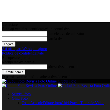
Conectare
Bine ați venit! Autentificați-vă in contul dvs
numele dvs de utilizator
parola dvs
Ați uitat parola? obține ajutor
Politica de confidentialitate
Recuperare parola
Recuperați-vă parola
adresa dvs de email
O parola va fi trimisă pe adresa dvs de email.
Clubul Foto
Servicii foto
Ghid Foto
Toate
Articole
Editare foto
Ghid Practic
Tutoriale Video