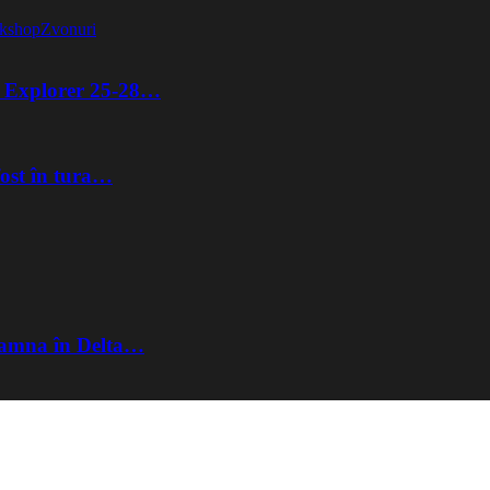
kshop
Zvonuri
ta Explorer 25-28…
fost în tura…
Toamna în Delta…