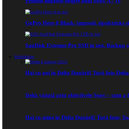
Primele impresii despre noul Sony A7 IV
GoPro Hero 8 Black: impresii, tips&tricks și
SanDisk Extreme Pro SSD în test. Backup ș
Workshops
Hai cu noi în Delta Dunării! Tură foto Del
Delta văzută prin obiectivele Sony – cum a 
Hai cu mine în Delta Dunării! Tură foto: 