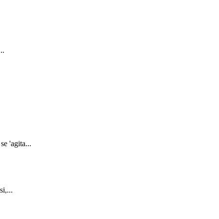
..
e 'agita...
i,...