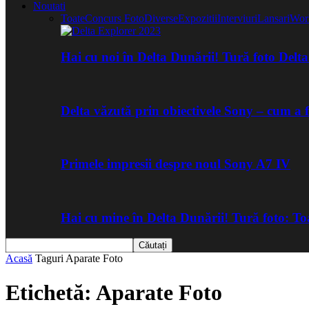
Noutati
Toate
Concurs Foto
Diverse
Expozitii
Interviuri
Lansari
Wor
Hai cu noi în Delta Dunării! Tură foto Del
Delta văzută prin obiectivele Sony – cum a 
Primele impresii despre noul Sony A7 IV
Hai cu mine în Delta Dunării! Tură foto: 
Acasă
Taguri
Aparate Foto
Etichetă: Aparate Foto