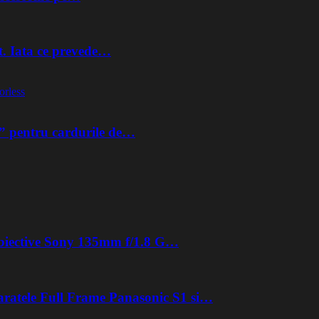
t. Iata ce prevede…
orless
” pentru cardurile de…
 obiective Sony 135mm f/1.8 G…
aratele Full Frame Panasonic S1 si…