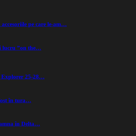
 accesoriile pe care le-am…
i lucru ”on the…
ta Explorer 25-28…
fost în tura…
Toamna în Delta…