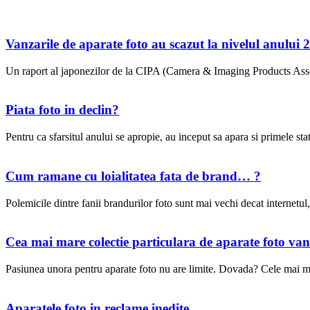
Vanzarile de aparate foto au scazut la nivelul anului 
Un raport al japonezilor de la CIPA (Camera & Imaging Products Associ
Piata foto in declin?
Pentru ca sfarsitul anului se apropie, au inceput sa apara si primele statis
Cum ramane cu loialitatea fata de brand… ?
Polemicile dintre fanii brandurilor foto sunt mai vechi decat internetul,
Cea mai mare colectie particulara de aparate foto vand
Pasiunea unora pentru aparate foto nu are limite. Dovada? Cele mai mari
Aparatele foto in reclame inedite