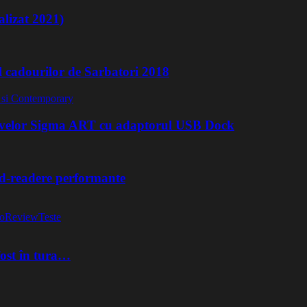
lizat 2021)
l cadourilor de Sarbatori 2018
ivelor Sigma ART cu adaptorul USB Dock
rd-readere performante
o
Review
Teste
fost în tura…