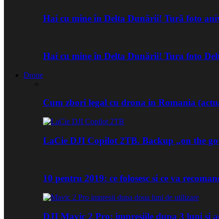
Hai cu mine în Delta Dunării! Tură foto an
Hai cu mine în Delta Dunării! Tura foto De
Drone
Cum zbori legal cu drona in Romania (actua
LaCie DJI Copilot 2TB. Backup „on the go
10 pentru 2019: ce folosesc si ce va recoma
DJI Mavic 2 Pro: impresiile dupa 3 luni si a