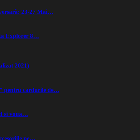
iversară: 23-27 Mai…
lta Explorer 8…
lizat 2021)
” pentru cardurile de…
nd si voua…
ccesoriile pe…