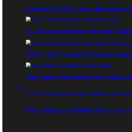
Cum zbori legal cu drona in Romania (actua
101 Idei de cadouri pentru fotografi: Ghidu
VIDEO: Cum actualizezi firmwareul obiect
Test: Carduri SD de mare viteza si doua ca
Teste
Toate
Preview
Primele impresii
Recomandat de Clubul Fot
Delta văzută prin obiectivele Sony – cum a 