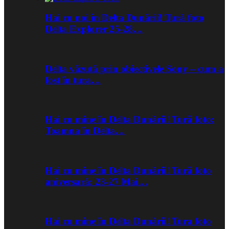
Hai cu noi în Delta Dunării! Tură foto
Delta Explorer 25-28…
Delta văzută prin obiectivele Sony – cum a
fost în tura…
Hai cu mine în Delta Dunării! Tură foto:
Toamna în Delta…
Hai cu mine în Delta Dunării! Tură foto
aniversară: 23-27 Mai…
Hai cu mine în Delta Dunării! Tura foto