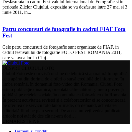
Desfasurata in cadrul Festivalului International de Fotografie si in
perioada Zilelor Clujului, expozitia se va desfasura intre 27 mai si 3
iunie 2011, in...
Patru concursuri de fotografie in cadrul FIAF Foto
Fest
Cele patru concursuri de fotografie sunt organizate de FIAF, in
cadrul festivalului de fotografie FOTO FEST ROMANIA 2011,
care va avea loc in Cluj...
DESPRE CLUBUL FOTO
Clubul Foto este o revistă on-line de tehnică și aparatură fotografică
ce a apărut din dorința de a oferi o sursă credibilă de informare, în
limba română, în domeniul foto-video din Romania. Clubul Foto
este o publicație dinamică, orientată către cititorii și are o prezență
solidă și pe rețelele sociale, în comunitatea foto-video din Romania.
În prezent activitatea revistei și a colaboratorilor ei se concentrează
pe oferirea de servicii foto tailor-made, on demand, activitatea
editorială fiind pe plan secund. De aceea nu veți vedea publicate
articole noi atât de des cât ne-am dori…
URMARESTE-NE
Termeni si conditii