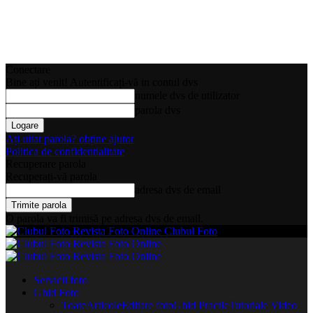
Conectare
Bine ați venit! Autentificați-vă in contul dvs
numele dvs de utilizator
parola dvs
Ați uitat parola? obține ajutor
Politica de confidentialitate
Recuperare parola
Recuperați-vă parola
adresa dvs de email
O parola va fi trimisă pe adresa dvs de email.
Clubul Foto
Servicii foto
Ghid Foto
Toate
Articole
Editare foto
Ghid Practic
Tutoriale Video