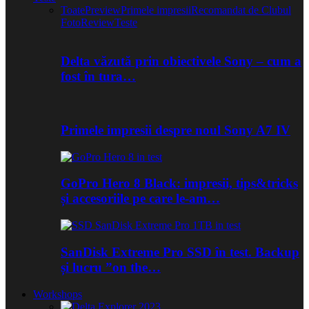
Toate
Preview
Primele impresii
Recomandat de Clubul
Foto
Review
Teste
Delta văzută prin obiectivele Sony – cum a
fost în tura…
Primele impresii despre noul Sony A7 IV
GoPro Hero 8 Black: impresii, tips&tricks
și accesoriile pe care le-am…
SanDisk Extreme Pro SSD în test. Backup
și lucru ”on the…
Workshops