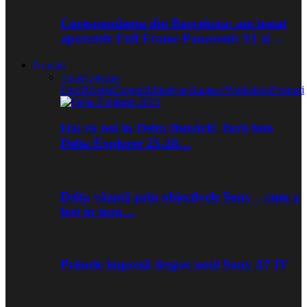
Corespondenta din Barcelona: am testat
aparatele Full Frame Panasonic S1 si…
Noutati
Toate
Concurs
Foto
Diverse
Expozitii
Interviuri
Lansari
Workshop
Zvonuri
Hai cu noi în Delta Dunării! Tură foto
Delta Explorer 25-28…
Delta văzută prin obiectivele Sony – cum a
fost în tura…
Primele impresii despre noul Sony A7 IV