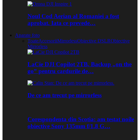
Noul Cod Aerian al Romaniei a fost
aprobat. Iata ce prevede…
Aparate foto
Toate
Accesorii
Mirrorless
Obiective DSLR
Obiective
Mirrorless
LaCie DJI Copilot 2TB. Backup „on the
go” pentru cardurile de…
De ce am trecut pe mirrorless
Corespondenta din Scotia: am testat noile
obiective Sony 135mm f/1.8 G…