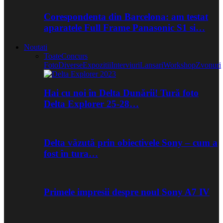
Corespondenta din Barcelona: am testat
aparatele Full Frame Panasonic S1 si…
Noutati
Toate
Concurs
Foto
Diverse
Expozitii
Interviuri
Lansari
Workshop
Zvonuri
Hai cu noi în Delta Dunării! Tură foto
Delta Explorer 25-28…
Delta văzută prin obiectivele Sony – cum a
fost în tura…
Primele impresii despre noul Sony A7 IV