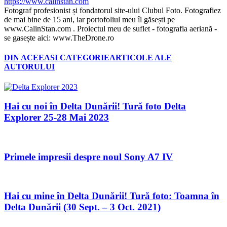
https://www.calinstan.com
Fotograf profesionist și fondatorul site-ului Clubul Foto. Fotografiez
de mai bine de 15 ani, iar portofoliul meu îl găsești pe
www.CalinStan.com . Proiectul meu de suflet - fotografia aeriană -
se gasește aici: www.TheDrone.ro
DIN ACEEASI CATEGORIE
ARTICOLE ALE
AUTORULUI
Hai cu noi în Delta Dunării! Tură foto Delta
Explorer 25-28 Mai 2023
Primele impresii despre noul Sony A7 IV
Hai cu mine în Delta Dunării! Tură foto: Toamna în
Delta Dunării (30 Sept. – 3 Oct. 2021)