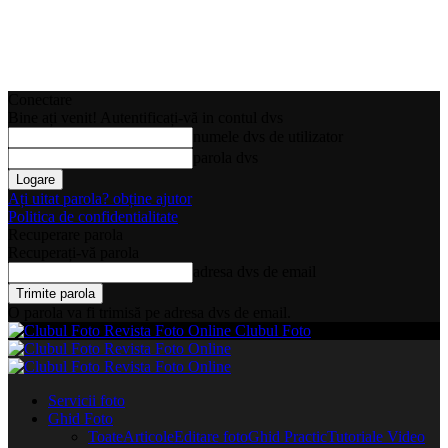
Conectare
Bine ați venit! Autentificați-vă in contul dvs
numele dvs de utilizator
parola dvs
Ați uitat parola? obține ajutor
Politica de confidentialitate
Recuperare parola
Recuperați-vă parola
adresa dvs de email
O parola va fi trimisă pe adresa dvs de email.
Clubul Foto
Servicii foto
Ghid Foto
Toate
Articole
Editare foto
Ghid Practic
Tutoriale Video