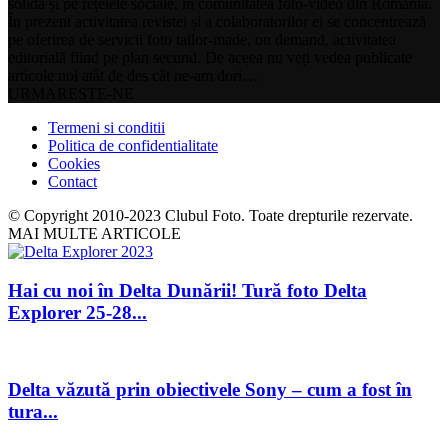
solidă și pe rețelele sociale, în comunitatea foto-video din Romania.
În prezent activitatea revistei și a colaboratorilor ei se concentrează
pe oferirea de servicii foto tailor-made, on demand, activitatea
editorială fiind pe plan secund. De aceea nu veți vedea publicate
articole noi atât de des cât ne-am dori…
URMARESTE-NE
Termeni si conditii
Politica de confidentialitate
Cookies
Contact
© Copyright 2010-2023 Clubul Foto. Toate drepturile rezervate.
MAI MULTE ARTICOLE
Hai cu noi în Delta Dunării! Tură foto Delta
Explorer 25-28...
Delta văzută prin obiectivele Sony – cum a fost în
tura...