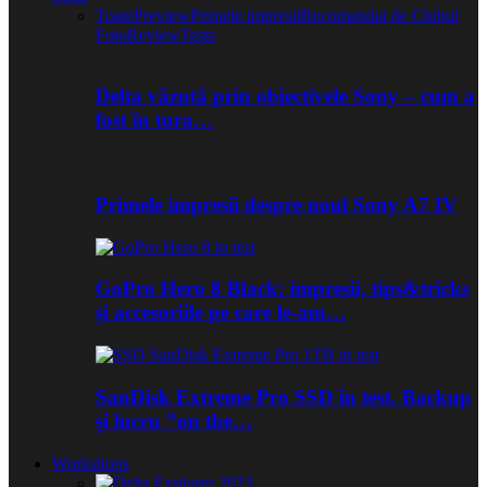
Toate
Preview
Primele impresii
Recomandat de Clubul
Foto
Review
Teste
Delta văzută prin obiectivele Sony – cum a
fost în tura…
Primele impresii despre noul Sony A7 IV
GoPro Hero 8 Black: impresii, tips&tricks
și accesoriile pe care le-am…
SanDisk Extreme Pro SSD în test. Backup
și lucru ”on the…
Workshops