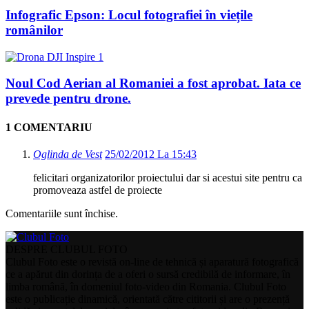
Infografic Epson: Locul fotografiei în viețile
românilor
Noul Cod Aerian al Romaniei a fost aprobat. Iata ce
prevede pentru drone.
1 COMENTARIU
Oglinda de Vest
25/02/2012 La 15:43
felicitari organizatorilor proiectului dar si acestui site pentru ca
promoveaza astfel de proiecte
Comentariile sunt închise.
DESPRE CLUBUL FOTO
Clubul Foto este o revistă on-line de tehnică și aparatură fotografică
ce a apărut din dorința de a oferi o sursă credibilă de informare, în
limba română, în domeniul foto-video din Romania. Clubul Foto
este o publicație dinamică, orientată către cititorii și are o prezență