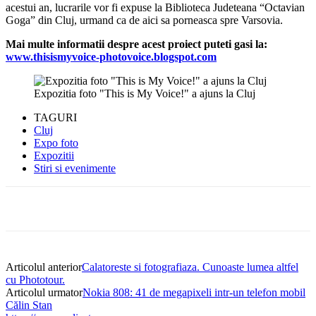
acestui an, lucrarile vor fi expuse la Biblioteca Judeteana “Octavian
Goga” din Cluj, urmand ca de aici sa porneasca spre Varsovia.
Mai multe informatii despre acest proiect puteti gasi la:
www.thisismyvoice-photovoice.blogspot.com
Expozitia foto "This is My Voice!" a ajuns la Cluj
TAGURI
Cluj
Expo foto
Expozitii
Stiri si evenimente
Articolul anterior
Calatoreste si fotografiaza. Cunoaste lumea altfel
cu Phototour.
Articolul urmator
Nokia 808: 41 de megapixeli intr-un telefon mobil
Călin Stan