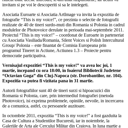
invitam si pe voi le descoperiti si sa le intelegeti.
Asociatia Euroarte si Asociatia ArtImage va invita la expozitia de
fotografie “This is my voice!”, ce prezinta o selectie de fotografii
realizate de 40 de tineri surdo-muti din Romania si Polonia in cadrul
modulelor de Photovoice derulate in perioada mai-septembrie 2011.
Proiectul “This is my voice!” – coordonat de Euroarte in parteneriat
cu Asociatia Vasiliada/Romania, Silent Voices si Polish Intercultural
Group/ Polonia – este finantat de Comisia Europeana prin
programul Tineret in Actiune, Actiunea 1.3 – Proiecte pentru
democratie participativa.
Vernisajul expozitiei “This is my voice!” va avea loc joi, 1
martie, incepand cu ora 18:00, in foaierul Bibliotecii Judetene
“Octavian Goga” din Cluj-Napoca (str. Dorobantilor, nr. 104).
Expozitia va putea fi vizitata pana in 31 martie.
Autorii fotografiilor sunt 40 de tineri surzi si hipoacuzici din
Romania si Polonia, care, prin intermediul fotografiei (metoda
Photovoice), isi exprima problemele, opiniile, nevoile, in incercarea
de a comunica, astfel, cu persoanele auzitoare.
In octombrie 2011, expozitia “This is my voice!” a fost gazduita la
Casa de Cultura a Studentilor Bucuresti, iar in noiembrie, la
Galeriile de Arta ale Cercului Militar din Craiova. In luna martie a