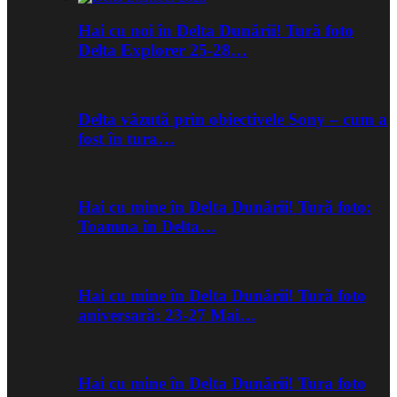
Hai cu noi în Delta Dunării! Tură foto
Delta Explorer 25-28…
Delta văzută prin obiectivele Sony – cum a
fost în tura…
Hai cu mine în Delta Dunării! Tură foto:
Toamna în Delta…
Hai cu mine în Delta Dunării! Tură foto
aniversară: 23-27 Mai…
Hai cu mine în Delta Dunării! Tura foto