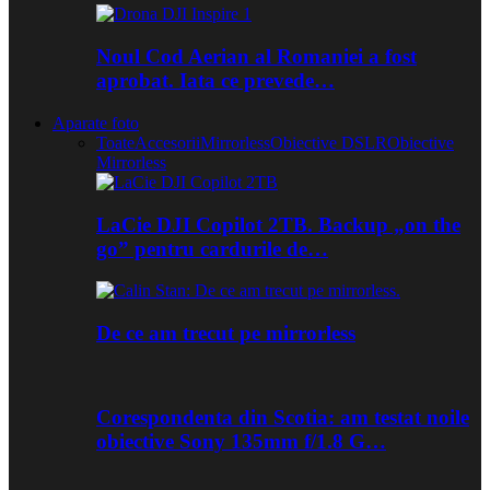
Noul Cod Aerian al Romaniei a fost
aprobat. Iata ce prevede…
Aparate foto
Toate
Accesorii
Mirrorless
Obiective DSLR
Obiective
Mirrorless
LaCie DJI Copilot 2TB. Backup „on the
go” pentru cardurile de…
De ce am trecut pe mirrorless
Corespondenta din Scotia: am testat noile
obiective Sony 135mm f/1.8 G…