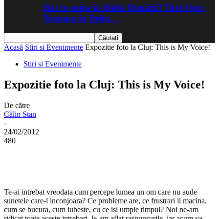
Hai cu mine în Delta Dunării! Tură foto:
Toamna în Delta…
Acasă
Stiri si Evenimente
Expozitie foto la Cluj: This is My Voice!
Stiri si Evenimente
Expozitie foto la Cluj: This is My Voice!
De către
Călin Stan
-
24/02/2012
480
Te-ai intrebat vreodata cum percepe lumea un om care nu aude
sunetele care-l inconjoara? Ce probleme are, ce frustrari il macina,
cum se bucura, cum iubeste, cu ce isi umple timpul? Noi ne-am
ridicat toate aceste intrebari, le-am aflat raspunsurile, iar acum va