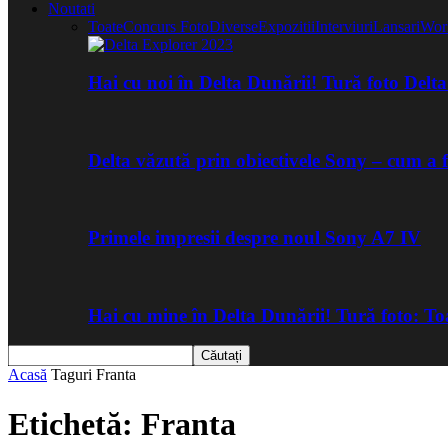
Noutati
Toate
Concurs Foto
Diverse
Expozitii
Interviuri
Lansari
Wor
Hai cu noi în Delta Dunării! Tură foto Del
Delta văzută prin obiectivele Sony – cum a 
Primele impresii despre noul Sony A7 IV
Hai cu mine în Delta Dunării! Tură foto: 
Acasă
Taguri
Franta
Etichetă: Franta