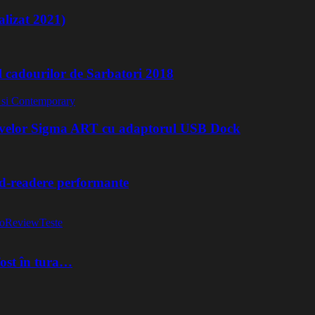
lizat 2021)
l cadourilor de Sarbatori 2018
ivelor Sigma ART cu adaptorul USB Dock
rd-readere performante
o
Review
Teste
fost în tura…