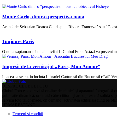
Monte Carlo, dintr-o perspectiva noua
Articol de Sebastian Boatca Cand spui "Riviera Franceza" sau "Coasta 
Toujours Paris
O noua saptamana si un alt invitat la Clubul Foto. Astazi va prezentam 
Impresii de la vernisajul „Paris, Mon Amour”
In aceasta seara, in incinta Librariei Carturesti din Bucuresti (Café V
DESPRE CLUBUL FOTO
Clubul Foto este o revistă on-line de tehnică și aparatură fotografică 
publicație dinamică, orientată către cititorii și are o prezență solidă și
servicii foto tailor-made, on demand, activitatea editorială fiind pe p
URMARESTE-NE
Termeni si conditii