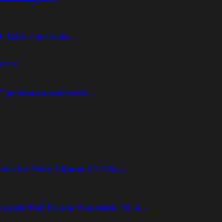
t. Iata ce prevede…
orless
” pentru cardurile de…
 obiective Sony 135mm f/1.8 G…
aratele Full Frame Panasonic S1 si…