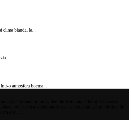
 clima blanda, la...
zia...
 Intr-o atmosfera boema...
mba română, în domeniul foto-video din Romania. Clubul Foto este o
ivitatea revistei și a colaboratorilor ei se concentrează pe oferirea de
 ne-am dori…