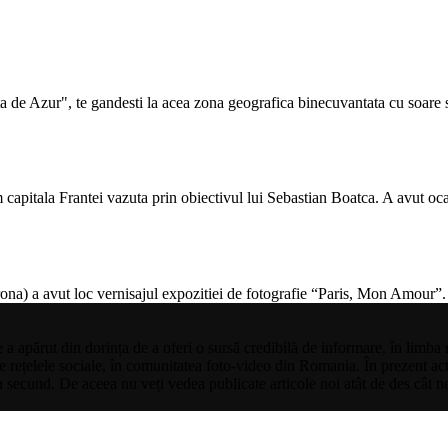
de Azur", te gandesti la acea zona geografica binecuvantata cu soare si
capitala Frantei vazuta prin obiectivul lui Sebastian Boatca. A avut oca
erona) a avut loc vernisajul expozitiei de fotografie “Paris, Mon Amour”.
ce a apărut din dorința de a oferi o sursă credibilă de informare, în li
 pe rețelele sociale, în comunitatea foto-video din Romania. În prezent act
lan secund. De aceea nu veți vedea publicate articole noi atât de des cât