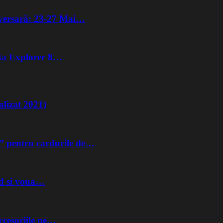
iversară: 23-27 Mai…
lta Explorer 8…
lizat 2021)
” pentru cardurile de…
nd si voua…
ccesoriile pe…