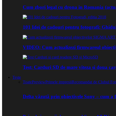
Cum zbori legal cu drona in Romania (actua
101 Idei de cadouri pentru fotografi: Ghidu
VIDEO: Cum actualizezi firmwareul obiect
Test: Carduri SD de mare viteza si doua ca
Teste
Toate
Preview
Primele impresii
Recomandat de Clubul Fot
Delta văzută prin obiectivele Sony – cum a 