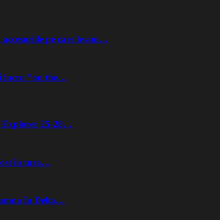
 accesoriile pe care le-am…
i lucru ”on the…
ta Explorer 25-28…
fost în tura…
Toamna în Delta…