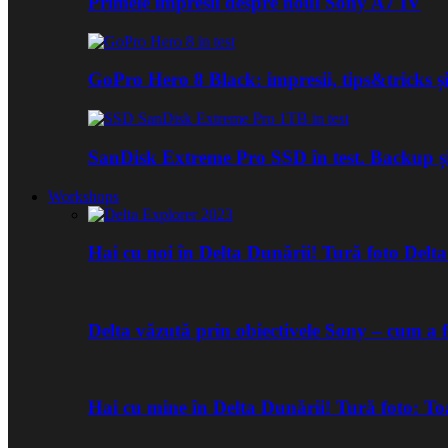
Primele impresii despre noul Sony A7 IV
GoPro Hero 8 Black: impresii, tips&tricks și
SanDisk Extreme Pro SSD în test. Backup ș
Workshops
Hai cu noi în Delta Dunării! Tură foto Del
Delta văzută prin obiectivele Sony – cum a 
Hai cu mine în Delta Dunării! Tură foto: 