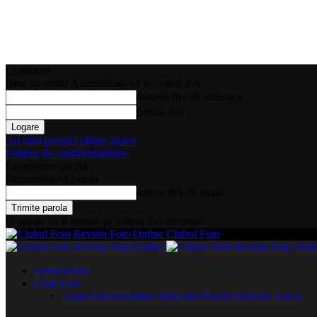
Conectare
Bine ați venit! Autentificați-vă in contul dvs
numele dvs de utilizator
parola dvs
Ați uitat parola? obține ajutor
Politica de confidentialitate
Recuperare parola
Recuperați-vă parola
adresa dvs de email
O parola va fi trimisă pe adresa dvs de email.
Clubul Foto
Servicii foto
Ghid Foto
Toate
Articole
Editare foto
Ghid Practic
Tutoriale Video