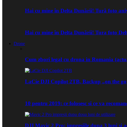
Hai cu mine în Delta Dunării! Tură foto an
Hai cu mine în Delta Dunării! Tura foto De
Drone
Cum zbori legal cu drona in Romania (actua
LaCie DJI Copilot 2TB. Backup „on the go
10 pentru 2019: ce folosesc si ce va recoma
DJI Mavic 2 Pro: impresiile dupa 3 luni si a