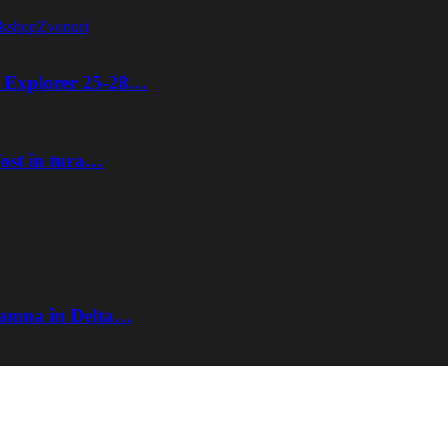
kshop
Zvonuri
ta Explorer 25-28…
fost în tura…
Toamna în Delta…