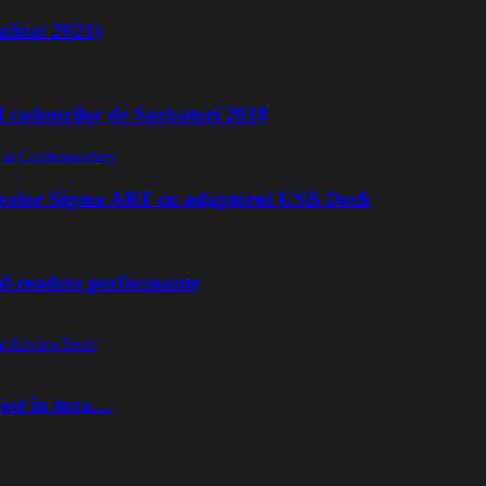
lizat 2021)
l cadourilor de Sarbatori 2018
ivelor Sigma ART cu adaptorul USB Dock
rd-readere performante
o
Review
Teste
fost în tura…