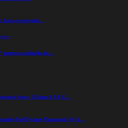
t. Iata ce prevede…
orless
” pentru cardurile de…
 obiective Sony 135mm f/1.8 G…
aratele Full Frame Panasonic S1 si…