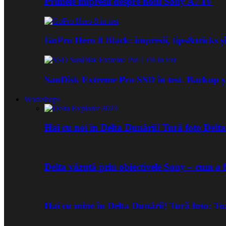
Primele impresii despre noul Sony A7 IV
GoPro Hero 8 Black: impresii, tips&tricks și
SanDisk Extreme Pro SSD în test. Backup ș
Workshops
Hai cu noi în Delta Dunării! Tură foto Del
Delta văzută prin obiectivele Sony – cum a 
Hai cu mine în Delta Dunării! Tură foto: 