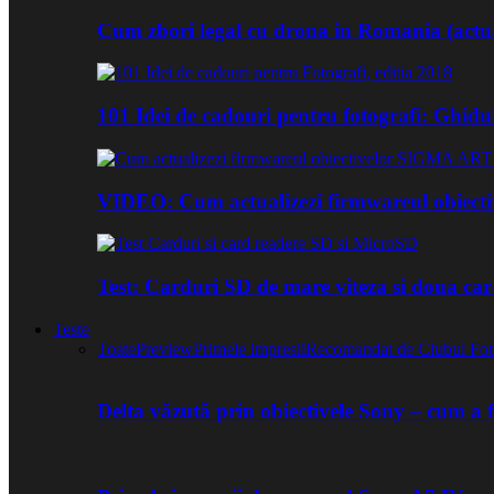
Cum zbori legal cu drona in Romania (actua
101 Idei de cadouri pentru fotografi: Ghidu
VIDEO: Cum actualizezi firmwareul obiect
Test: Carduri SD de mare viteza si doua ca
Teste
Toate
Preview
Primele impresii
Recomandat de Clubul Fot
Delta văzută prin obiectivele Sony – cum a 