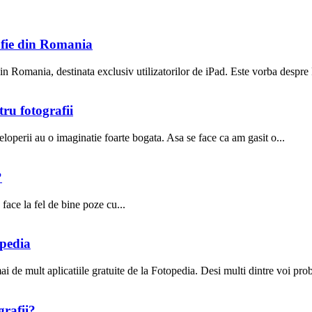
rafie din Romania
din Romania, destinata exclusiv utilizatorilor de iPad. Este vorba despre
tru fotografii
loperii au o imaginatie foarte bogata. Asa se face ca am gasit o...
?
face la fel de bine poze cu...
opedia
i de mult aplicatiile gratuite de la Fotopedia. Desi multi dintre voi prob
grafii?