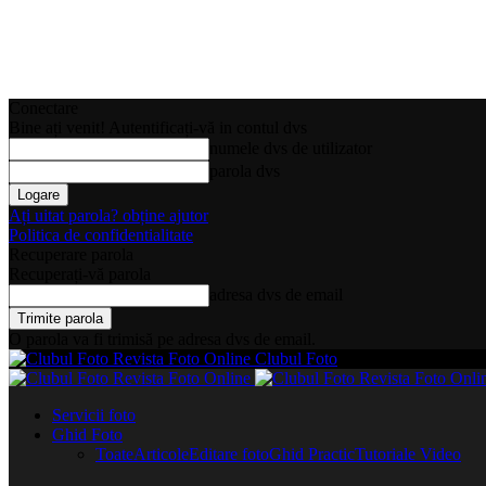
Conectare
Bine ați venit! Autentificați-vă in contul dvs
numele dvs de utilizator
parola dvs
Ați uitat parola? obține ajutor
Politica de confidentialitate
Recuperare parola
Recuperați-vă parola
adresa dvs de email
O parola va fi trimisă pe adresa dvs de email.
Clubul Foto
Servicii foto
Ghid Foto
Toate
Articole
Editare foto
Ghid Practic
Tutoriale Video