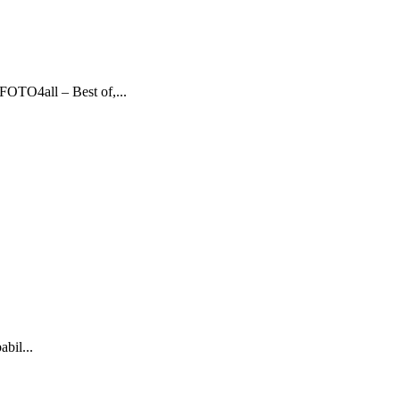
 FOTO4all – Best of,...
abil...