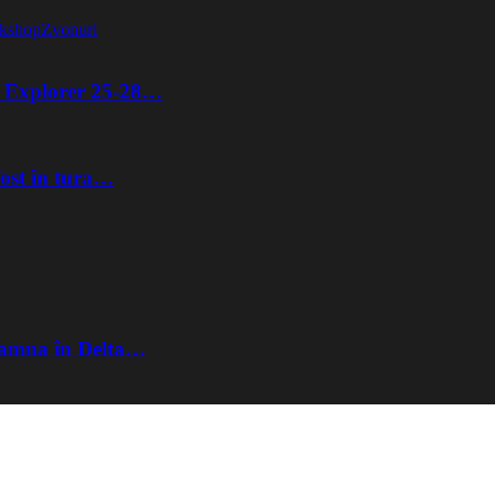
kshop
Zvonuri
ta Explorer 25-28…
fost în tura…
Toamna în Delta…