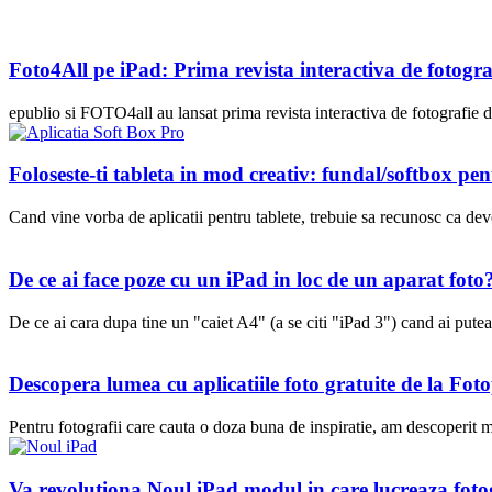
Foto4All pe iPad: Prima revista interactiva de fotog
epublio si FOTO4all au lansat prima revista interactiva de fotografie 
Foloseste-ti tableta in mod creativ: fundal/softbox pen
Cand vine vorba de aplicatii pentru tablete, trebuie sa recunosc ca deve
De ce ai face poze cu un iPad in loc de un aparat foto
De ce ai cara dupa tine un "caiet A4" (a se citi "iPad 3") cand ai putea 
Descopera lumea cu aplicatiile foto gratuite de la Fot
Pentru fotografii care cauta o doza buna de inspiratie, am descoperit ma
Va revolutiona Noul iPad modul in care lucreaza foto