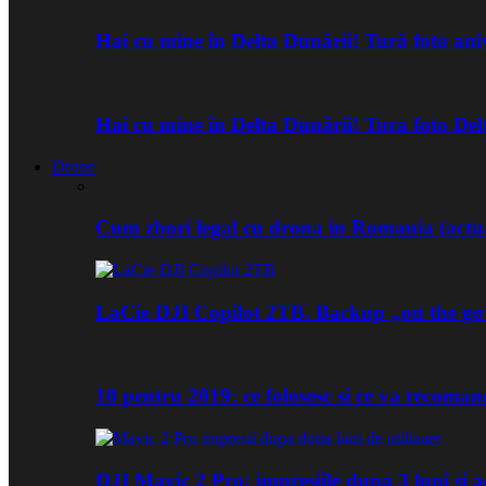
Hai cu mine în Delta Dunării! Tură foto an
Hai cu mine în Delta Dunării! Tura foto De
Drone
Cum zbori legal cu drona in Romania (actua
LaCie DJI Copilot 2TB. Backup „on the go
10 pentru 2019: ce folosesc si ce va recoma
DJI Mavic 2 Pro: impresiile dupa 3 luni si a