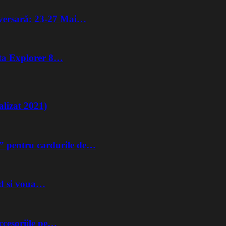
iversară: 23-27 Mai…
lta Explorer 8…
lizat 2021)
” pentru cardurile de…
nd si voua…
ccesoriile pe…