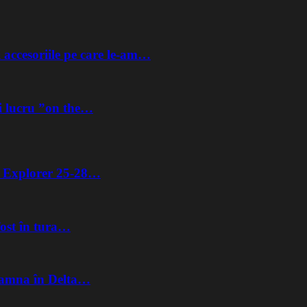
 accesoriile pe care le-am…
i lucru ”on the…
ta Explorer 25-28…
fost în tura…
Toamna în Delta…