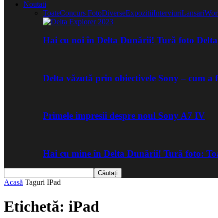
Noutati
Toate
Concurs Foto
Diverse
Expozitii
Interviuri
Lansari
Wor
Hai cu noi în Delta Dunării! Tură foto Del
Delta văzută prin obiectivele Sony – cum a 
Primele impresii despre noul Sony A7 IV
Hai cu mine în Delta Dunării! Tură foto: 
Acasă
Taguri
IPad
Etichetă: iPad