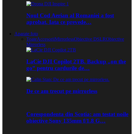
Noul Cod Aerian al Romaniei a fost
aprobat. Iata ce prevede…
Aparate foto
Toate
Accesorii
Mirrorless
Obiective DSLR
Obiective
Mirrorless
LaCie DJI Copilot 2TB. Backup „on the
go” pentru cardurile de…
De ce am trecut pe mirrorless
Corespondenta din Scotia: am testat noile
obiective Sony 135mm f/1.8 G…