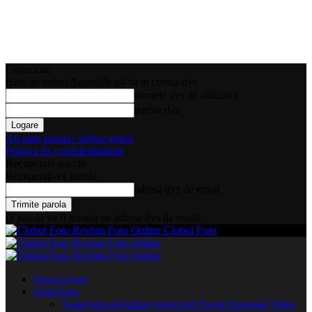
Conectare
Bine ați venit! Autentificați-vă in contul dvs
numele dvs de utilizator
parola dvs
Ați uitat parola? obține ajutor
Politica de confidentialitate
Recuperare parola
Recuperați-vă parola
adresa dvs de email
O parola va fi trimisă pe adresa dvs de email.
Clubul Foto
Servicii foto
Ghid Foto
Toate
Articole
Editare foto
Ghid Practic
Tutoriale Video