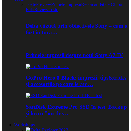
Toate
Preview
Primele impresii
Recomandat de Clubul
Foto
Review
Teste
Delta văzută prin obiectivele Sony – cum a
fost în tura…
Primele impresii despre noul Sony A7 IV
GoPro Hero 8 Black: impresii, tips&tricks
și accesoriile pe care le-am…
SanDisk Extreme Pro SSD în test. Backup
și lucru ”on the…
Workshops