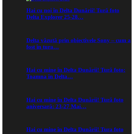
Hai cu noi în Delta Dunării! Tură foto
Delta Explorer 25-28…
Delta văzută prin obiectivele Sony – cum a
fost în tura…
Hai cu mine în Delta Dunării! Tură foto:
Toamna în Delta…
Hai cu mine în Delta Dunării! Tură foto
aniversară: 23-27 Mai…
Hai cu mine în Delta Dunării! Tura foto