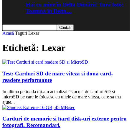
Hai cu mine în Delta Dunării! Tură foto:
Toamna în Delta…
Acasă
Taguri
Lexar
Etichetă: Lexar
Test: Carduri SD de mare viteza si doua card-
readere performante
In ultima perioada mi-am actualizat "stocul" de carduri SD si
microSD pe care le folosesc cu unele de mare viteza, care sa ma
ajute...
Carduri de memorie si hard disk-uri externe pentru
fotografi. Recomandari.