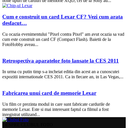
noile tipuri de carduri de memorie XQD, cei de la Sony au...
Cum e construit un card Lexar CF? Vezi cum arata
desfacut…
Cu ocazia evenimentului "Pixel contra Pixel" am avut ocazia sa vad
cum este construit un card CF (Compact Flash). Baietii de la
FotoHobby aveau...
Retrospectiva aparatelor foto lansate la CES 2011
In urma cu putin timp s-a incheiat editia din acest an a cunoscutei
expozitii internationale CES 2011. Ca in fiecare an, in Las Vegas,...
Fabricarea unui card de memorie Lexar
Un film ce prezinta modul in care sunt fabricate cardurile de
memorie Lexar. Este si mai interesant faptul ca filmul a fost
inregistrat utilizand...
DESPRE CLUBUL FOTO