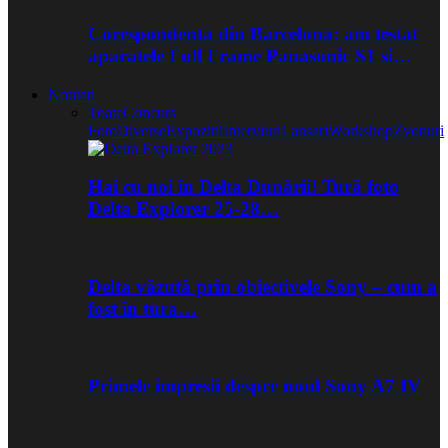
Corespondenta din Barcelona: am testat
aparatele Full Frame Panasonic S1 si…
Noutati
Toate
Concurs
Foto
Diverse
Expozitii
Interviuri
Lansari
Workshop
Zvonuri
Hai cu noi în Delta Dunării! Tură foto
Delta Explorer 25-28…
Delta văzută prin obiectivele Sony – cum a
fost în tura…
Primele impresii despre noul Sony A7 IV