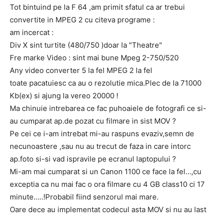
Tot bintuind pe la F 64 ,am primit sfatul ca ar trebui
convertite in MPEG 2 cu citeva programe :
am incercat :
Div X sint turtite (480/750 )doar la "Theatre"
Fre marke Video : sint mai bune Mpeg 2-750/520
Any video converter 5 la fel MPEG 2 la fel
toate pacatuiesc ca au o rezolutie mica.Plec de la 71000
Kb(ex) si ajung la vereo 20000 !
Ma chinuie intrebarea ce fac puhoaiele de fotografi ce si-
au cumparat ap.de pozat cu filmare in sist MOV ?
Pe cei ce i-am intrebat mi-au raspuns evaziv,semn de
necunoastere ,sau nu au trecut de faza in care intorc
ap.foto si-si vad ispravile pe ecranul laptopului ?
Mi-am mai cumparat si un Canon 1100 ce face la fel…,cu
exceptia ca nu mai fac o ora filmare cu 4 GB class10 ci 17
minute…..!Probabil fiind senzorul mai mare.
Oare dece au implementat codecul asta MOV si nu au last