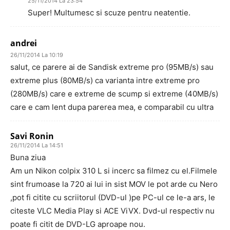
25/11/2014 La 23:54
Super! Multumesc si scuze pentru neatentie.
andrei
26/11/2014 La 10:19
salut, ce parere ai de Sandisk extreme pro (95MB/s) sau
extreme plus (80MB/s) ca varianta intre extreme pro
(280MB/s) care e extreme de scump si extreme (40MB/s)
care e cam lent dupa parerea mea, e comparabil cu ultra
Savi Ronin
26/11/2014 La 14:51
Buna ziua
Am un Nikon colpix 310 L si incerc sa filmez cu el.Filmele
sint frumoase la 720 ai lui in sist MOV le pot arde cu Nero
,pot fi citite cu scriitorul (DVD-ul )pe PC-ul ce le-a ars, le
citeste VLC Media Play si ACE ViVX. Dvd-ul respectiv nu
poate fi citit de DVD-LG aproape nou.