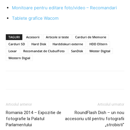
Monitoare pentru editare foto/video – Recomandari
Tablete grafice Wacom
TAGURI
Accesorii
Articole si teste
Carduri de Memorie
Carduri SD
Hard Disk
Harddiskuri externe
HDD EXtern
Lexar
Recomandat de ClubulFoto
SanDisk
Wester Digital
Western Digial
Articolul anterior
Articolul urmator
Romania 2014 – Expozitie de
RoundFlash Dish – un nou
fotografie la Palatul
accesoriu util pentru fotografii
Parlamentului
„strobisti”