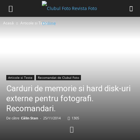
Acasă
Articole si Teste
Articole si Teste
Recomandat de Clubul Foto
Carduri de memorie si hard disk-uri
externe pentru fotografi.
Recomandari.
De către
Călin Stan
-
25/11/2014
1305