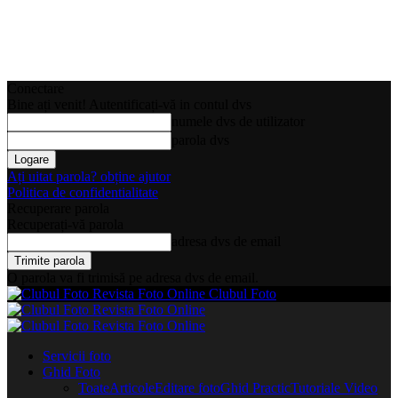
Conectare
Bine ați venit! Autentificați-vă in contul dvs
numele dvs de utilizator
parola dvs
Ați uitat parola? obține ajutor
Politica de confidentialitate
Recuperare parola
Recuperați-vă parola
adresa dvs de email
O parola va fi trimisă pe adresa dvs de email.
Clubul Foto
Servicii foto
Ghid Foto
Toate
Articole
Editare foto
Ghid Practic
Tutoriale Video