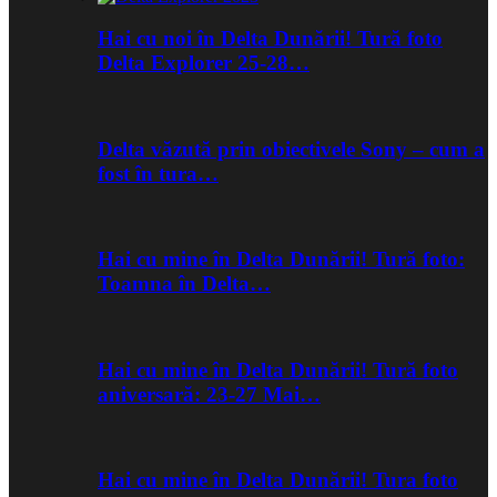
Hai cu noi în Delta Dunării! Tură foto
Delta Explorer 25-28…
Delta văzută prin obiectivele Sony – cum a
fost în tura…
Hai cu mine în Delta Dunării! Tură foto:
Toamna în Delta…
Hai cu mine în Delta Dunării! Tură foto
aniversară: 23-27 Mai…
Hai cu mine în Delta Dunării! Tura foto