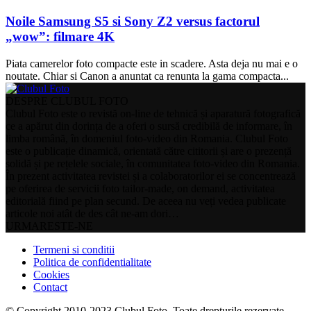
Noile Samsung S5 si Sony Z2 versus factorul
„wow”: filmare 4K
Piata camerelor foto compacte este in scadere. Asta deja nu mai e o
noutate. Chiar si Canon a anuntat ca renunta la gama compacta...
DESPRE CLUBUL FOTO
Clubul Foto este o revistă on-line de tehnică și aparatură fotografică
ce a apărut din dorința de a oferi o sursă credibilă de informare, în
limba română, în domeniul foto-video din Romania. Clubul Foto
este o publicație dinamică, orientată către cititorii și are o prezență
solidă și pe rețelele sociale, în comunitatea foto-video din Romania.
În prezent activitatea revistei și a colaboratorilor ei se concentrează
pe oferirea de servicii foto tailor-made, on demand, activitatea
editorială fiind pe plan secund. De aceea nu veți vedea publicate
articole noi atât de des cât ne-am dori…
URMARESTE-NE
Termeni si conditii
Politica de confidentialitate
Cookies
Contact
© Copyright 2010-2023 Clubul Foto. Toate drepturile rezervate.