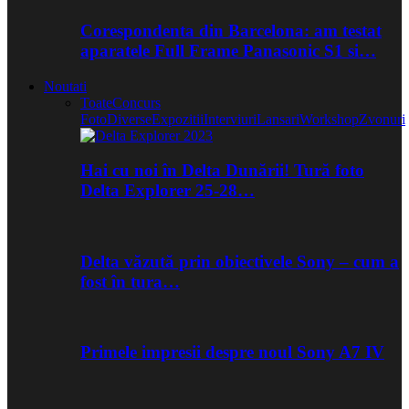
Corespondenta din Barcelona: am testat
aparatele Full Frame Panasonic S1 si…
Noutati
Toate
Concurs
Foto
Diverse
Expozitii
Interviuri
Lansari
Workshop
Zvonuri
Hai cu noi în Delta Dunării! Tură foto
Delta Explorer 25-28…
Delta văzută prin obiectivele Sony – cum a
fost în tura…
Primele impresii despre noul Sony A7 IV