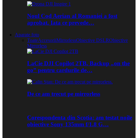
Noul Cod Aerian al Romaniei a fost
aprobat. Iata ce prevede…
Aparate foto
Toate
Accesorii
Mirrorless
Obiective DSLR
Obiective
Mirrorless
LaCie DJI Copilot 2TB. Backup „on the
go” pentru cardurile de…
De ce am trecut pe mirrorless
Corespondenta din Scotia: am testat noile
obiective Sony 135mm f/1.8 G…