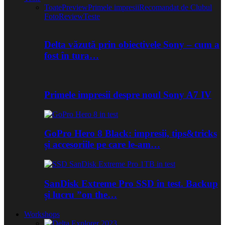
Toate
Preview
Primele impresii
Recomandat de Clubul
Foto
Review
Teste
Delta văzută prin obiectivele Sony – cum a
fost în tura…
Primele impresii despre noul Sony A7 IV
GoPro Hero 8 Black: impresii, tips&tricks
și accesoriile pe care le-am…
SanDisk Extreme Pro SSD în test. Backup
și lucru ”on the…
Workshops