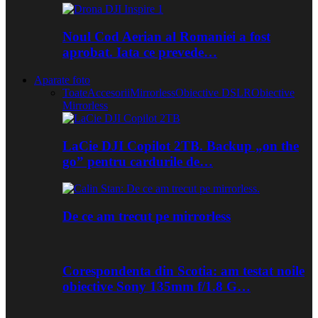
Noul Cod Aerian al Romaniei a fost
aprobat. Iata ce prevede…
Aparate foto
Toate
Accesorii
Mirrorless
Obiective DSLR
Obiective
Mirrorless
LaCie DJI Copilot 2TB. Backup „on the
go” pentru cardurile de…
De ce am trecut pe mirrorless
Corespondenta din Scotia: am testat noile
obiective Sony 135mm f/1.8 G…