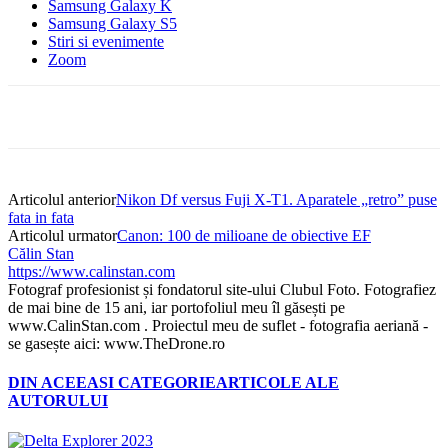
Samsung Galaxy K
Samsung Galaxy S5
Stiri si evenimente
Zoom
Articolul anterior
Nikon Df versus Fuji X-T1. Aparatele „retro” puse
fata in fata
Articolul urmator
Canon: 100 de milioane de obiective EF
Călin Stan
https://www.calinstan.com
Fotograf profesionist și fondatorul site-ului Clubul Foto. Fotografiez
de mai bine de 15 ani, iar portofoliul meu îl găsești pe
www.CalinStan.com . Proiectul meu de suflet - fotografia aeriană -
se gasește aici: www.TheDrone.ro
DIN ACEEASI CATEGORIE
ARTICOLE ALE
AUTORULUI