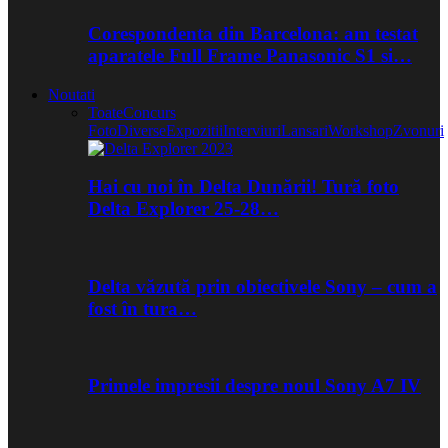
Corespondenta din Barcelona: am testat
aparatele Full Frame Panasonic S1 si…
Noutati
Toate
Concurs
Foto
Diverse
Expozitii
Interviuri
Lansari
Workshop
Zvonuri
Hai cu noi în Delta Dunării! Tură foto
Delta Explorer 25-28…
Delta văzută prin obiectivele Sony – cum a
fost în tura…
Primele impresii despre noul Sony A7 IV