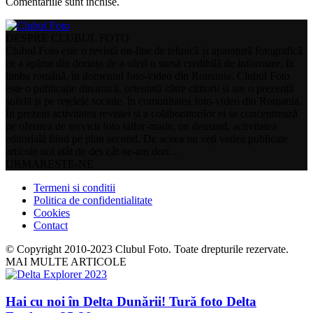
Comentariile sunt închise.
DESPRE CLUBUL FOTO
Clubul Foto este o revistă on-line de tehnică și aparatură fotografică
ce a apărut din dorința de a oferi o sursă credibilă de informare, în
limba română, în domeniul foto-video din Romania. Clubul Foto
este o publicație dinamică, orientată către cititorii și are o prezență
solidă și pe rețelele sociale, în comunitatea foto-video din Romania.
În prezent activitatea revistei și a colaboratorilor ei se concentrează
pe oferirea de servicii foto tailor-made, on demand, activitatea
editorială fiind pe plan secund. De aceea nu veți vedea publicate
articole noi atât de des cât ne-am dori…
URMARESTE-NE
Termeni si conditii
Politica de confidentialitate
Cookies
Contact
© Copyright 2010-2023 Clubul Foto. Toate drepturile rezervate.
MAI MULTE ARTICOLE
Hai cu noi în Delta Dunării! Tură foto Delta