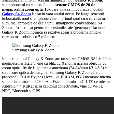
Samsung a anuntat in aceasta dimineata noul
Galaxy K Zoom
,
smartphone-ul cu camera foto cu
senzor CMOS de 20 de
megapixeli
si
zoom optic 10x
care vine sa inlocuiasca modelul
Galaxy S4 Zoom
lansat in vara anului trecut. Pe langa senzorul
imbunatatit, noul smartphone vine in primul rand cu o carcasa mai
slim, mai apropiata de cea a unui smartphone conventional. S4
Zoom a fost criticat pentru dimensiunile sale ‘generoase’ iar noul
Galaxy K Zoom incearca sa rezolve aceasta problema printr-o
carcasa mai subtire cu 5 milimetri.
Samsung Galaxy K Zoom
In interior, noul Galaxy K Zoom are un senzor CMOS BSI de 20 de
megapixeli si 1/2.3”, vine cu blitz cu Xenon si acelasi obiectiv cu
zoom optic 10x de la generatia anterioara (24-240mm f/3.1-6.3) cu
stabilizare optica de imagine. Samsung Galaxy K Zoom are un
procesor 1.7GHz Exynos Hexa , 2GB RAM, 8GB memorie interna
si un acumulator de 2430mAh. Este un terminal 4G LTE ce ruleaza
Android 4.4 KitKat si, la capitolul conectivitate, vine cu Wi-Fi,
NFC, Bluetooth si GPS.