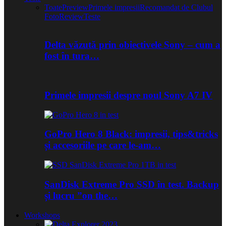
Toate
Preview
Primele impresii
Recomandat de Clubul
Foto
Review
Teste
Delta văzută prin obiectivele Sony – cum a
fost în tura…
Primele impresii despre noul Sony A7 IV
GoPro Hero 8 Black: impresii, tips&tricks
și accesoriile pe care le-am…
SanDisk Extreme Pro SSD în test. Backup
și lucru ”on the…
Workshops