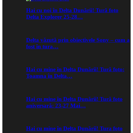
Hai cu noi în Delta Dunării! Tură foto
Delta Explorer 25-28…
Delta văzută prin obiectivele Sony – cum a
fost în tura…
Hai cu mine în Delta Dunării! Tură foto:
Toamna în Delta…
Hai cu mine în Delta Dunării! Tură foto
aniversară: 23-27 Mai…
Hai cu mine în Delta Dunării! Tura foto