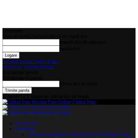
Conectare
Bine ați venit! Autentificați-vă in contul dvs
numele dvs de utilizator
parola dvs
Ați uitat parola? obține ajutor
Politica de confidentialitate
Recuperare parola
Recuperați-vă parola
adresa dvs de email
O parola va fi trimisă pe adresa dvs de email.
Clubul Foto
Servicii foto
Ghid Foto
Toate
Articole
Editare foto
Ghid Practic
Tutoriale Video