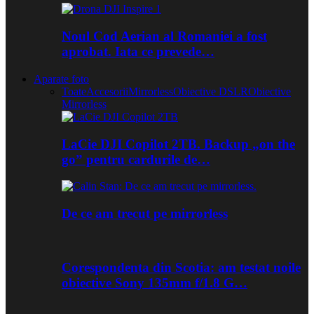
Noul Cod Aerian al Romaniei a fost
aprobat. Iata ce prevede…
Aparate foto
Toate
Accesorii
Mirrorless
Obiective DSLR
Obiective
Mirrorless
LaCie DJI Copilot 2TB. Backup „on the
go” pentru cardurile de…
De ce am trecut pe mirrorless
Corespondenta din Scotia: am testat noile
obiective Sony 135mm f/1.8 G…