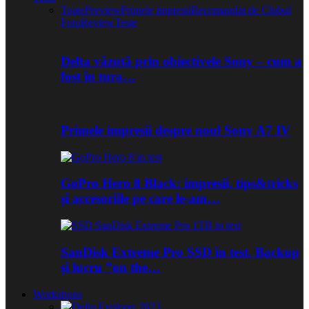
Toate
Preview
Primele impresii
Recomandat de Clubul
Foto
Review
Teste
Delta văzută prin obiectivele Sony – cum a
fost în tura…
Primele impresii despre noul Sony A7 IV
GoPro Hero 8 Black: impresii, tips&tricks
și accesoriile pe care le-am…
SanDisk Extreme Pro SSD în test. Backup
și lucru ”on the…
Workshops