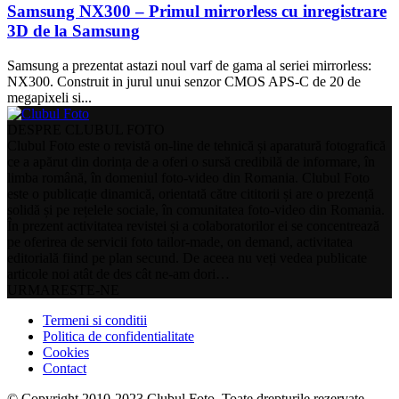
Samsung NX300 – Primul mirrorless cu inregistrare
3D de la Samsung
Samsung a prezentat astazi noul varf de gama al seriei mirrorless:
NX300. Construit in jurul unui senzor CMOS APS-C de 20 de
megapixeli si...
DESPRE CLUBUL FOTO
Clubul Foto este o revistă on-line de tehnică și aparatură fotografică
ce a apărut din dorința de a oferi o sursă credibilă de informare, în
limba română, în domeniul foto-video din Romania. Clubul Foto
este o publicație dinamică, orientată către cititorii și are o prezență
solidă și pe rețelele sociale, în comunitatea foto-video din Romania.
În prezent activitatea revistei și a colaboratorilor ei se concentrează
pe oferirea de servicii foto tailor-made, on demand, activitatea
editorială fiind pe plan secund. De aceea nu veți vedea publicate
articole noi atât de des cât ne-am dori…
URMARESTE-NE
Termeni si conditii
Politica de confidentialitate
Cookies
Contact
© Copyright 2010-2023 Clubul Foto. Toate drepturile rezervate.