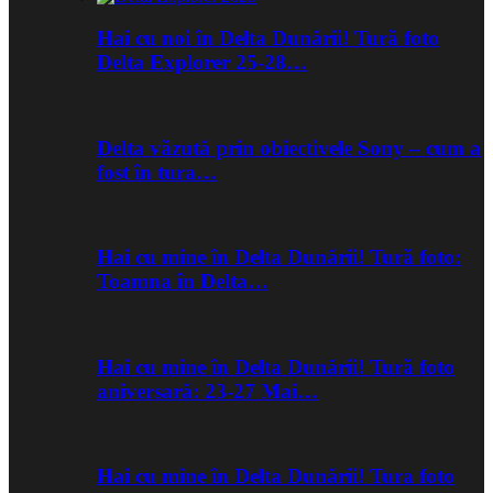
Hai cu noi în Delta Dunării! Tură foto
Delta Explorer 25-28…
Delta văzută prin obiectivele Sony – cum a
fost în tura…
Hai cu mine în Delta Dunării! Tură foto:
Toamna în Delta…
Hai cu mine în Delta Dunării! Tură foto
aniversară: 23-27 Mai…
Hai cu mine în Delta Dunării! Tura foto