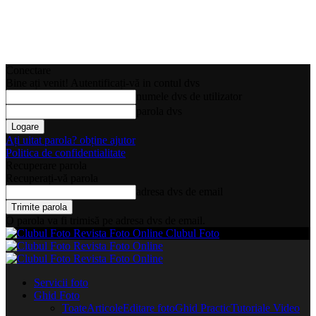
Conectare
Bine ați venit! Autentificați-vă in contul dvs
numele dvs de utilizator
parola dvs
Ați uitat parola? obține ajutor
Politica de confidentialitate
Recuperare parola
Recuperați-vă parola
adresa dvs de email
O parola va fi trimisă pe adresa dvs de email.
Clubul Foto
Servicii foto
Ghid Foto
Toate
Articole
Editare foto
Ghid Practic
Tutoriale Video