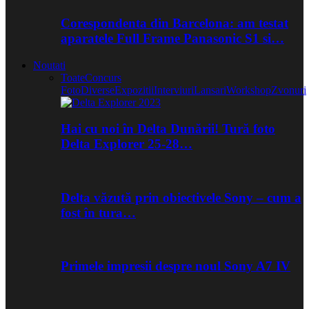
Corespondenta din Barcelona: am testat
aparatele Full Frame Panasonic S1 si…
Noutati
Toate
Concurs
Foto
Diverse
Expozitii
Interviuri
Lansari
Workshop
Zvonuri
Hai cu noi în Delta Dunării! Tură foto
Delta Explorer 25-28…
Delta văzută prin obiectivele Sony – cum a
fost în tura…
Primele impresii despre noul Sony A7 IV