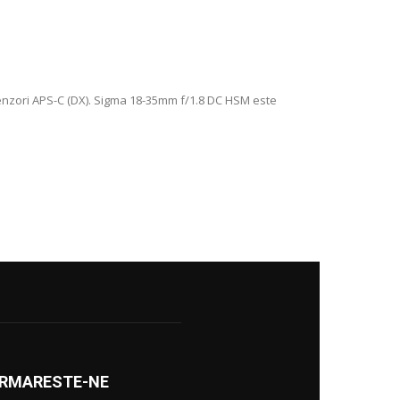
senzori APS-C (DX). Sigma 18-35mm f/1.8 DC HSM este
RMARESTE-NE