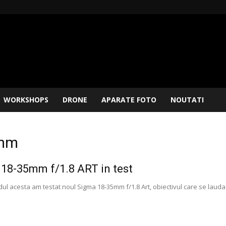
WORKSHOPS
DRONE
APARATE FOTO
NOUTATI
5mm
18-35mm f/1.8 ART in test
ul acesta am testat noul Sigma 18-35mm f/1.8 Art, obiectivul care se lauda