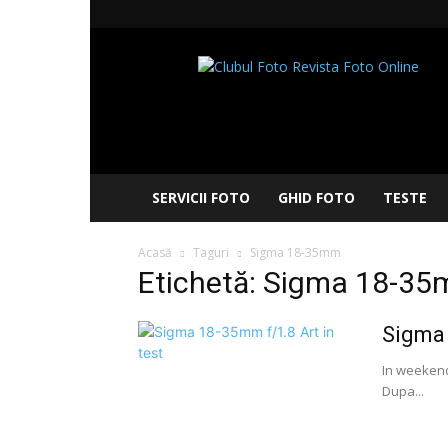
Clubul
Foto
SERVICII FOTO
GHID FOTO
TESTE
Acasă
Taguri
Sigma 18-35mm
Etichetă: Sigma 18-3
Sigma 
In weekend
Dupa...