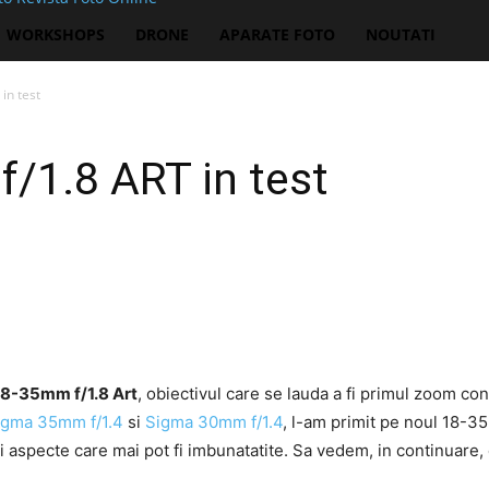
WORKSHOPS
DRONE
APARATE FOTO
NOUTATI
in test
/1.8 ART in test
8-35mm f/1.8 Art
, obiectivul care se lauda a fi primul zoom co
igma 35mm f/1.4
si
Sigma 30mm f/1.4
, l-am primit pe noul 18-3
 si aspecte care mai pot fi imbunatatite. Sa vedem, in continua