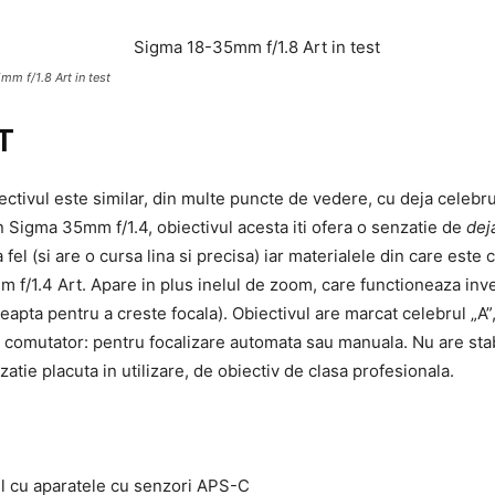
m f/1.8 Art in test
T
ectivul este similar, din multe puncte de vedere, cu deja celebr
n Sigma 35mm f/1.4, obiectivul acesta iti ofera o senzatie de
dej
 fel (si are o cursa lina si precisa) iar materialele din care este
 f/1.4 Art. Apare in plus inelul de zoom, care functioneaza inv
eapta pentru a creste focala). Obiectivul are marcat celebrul „A
 comutator: pentru focalizare automata sau manuala. Nu are stabil
tie placuta in utilizare, de obiectiv de clasa profesionala.
l cu aparatele cu senzori APS-C