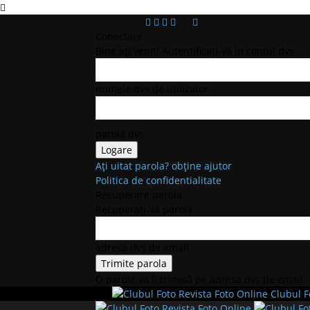
Conectare
Bine ați venit! Autentificați-vă in contul dvs
numele dvs de utilizator
parola dvs
Ați uitat parola? obține ajutor
Politica de confidentialitate
Recuperare parola
Recuperați-vă parola
adresa dvs de email
O parola va fi trimisă pe adresa dvs de email.
Clubul F