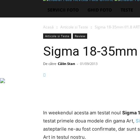
SERVICII FOTO
GHID FOTO
TESTE
Acasă
Articole si Teste
Sigma 18-35mm f/1.8 ART 
Articole si Teste
Review
Sigma 18-35mm f
De către
Călin Stan
-
01/09/2013
In weekendul acesta am testat noul
Sigma 1
testat primele doua modele din gama Art,
S
asteptarile ne-au fost confirmate, dar sunt
Art in testul nostru.