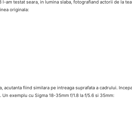
.8 l-am testat seara, in lumina slaba, fotografiand actorii de la 
inea originala:
na, acutanta fiind similara pe intreaga suprafata a cadrului. Ince
te. Un exemplu cu Sigma 18-35mm f/1.8 la f/5.6 si 35mm: