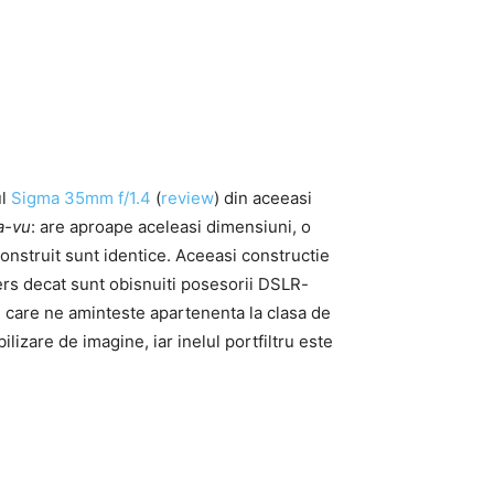
ul
Sigma 35mm f/1.4
(
review
) din aceeasi
a-vu
: are aproape aceleasi dimensiuni, o
 construit sunt identice. Aceeasi constructie
ers decat sunt obisnuiti posesorii DSLR-
”, care ne aminteste apartenenta la clasa de
izare de imagine, iar inelul portfiltru este