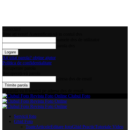
Conectare
Bine ați venit! Autentificați-vă in contul dvs
numele dvs de utilizator
parola dvs
Ați uitat parola? obține ajutor
Politica de confidentialitate
Recuperare parola
Recuperați-vă parola
adresa dvs de email
O parola va fi trimisă pe adresa dvs de email.
Clubul Foto
Servicii foto
Ghid Foto
Toate
Articole
Editare foto
Ghid Practic
Tutoriale Video