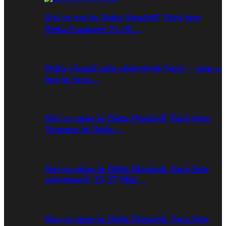
Hai cu noi în Delta Dunării! Tură foto
Delta Explorer 25-28…
Delta văzută prin obiectivele Sony – cum a
fost în tura…
Hai cu mine în Delta Dunării! Tură foto:
Toamna în Delta…
Hai cu mine în Delta Dunării! Tură foto
aniversară: 23-27 Mai…
Hai cu mine în Delta Dunării! Tura foto