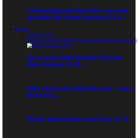
Corespondenta din Barcelona: am testat
aparatele Full Frame Panasonic S1 si…
Noutati
Toate
Concurs
Foto
Diverse
Expozitii
Interviuri
Lansari
Workshop
Zvonuri
Hai cu noi în Delta Dunării! Tură foto
Delta Explorer 25-28…
Delta văzută prin obiectivele Sony – cum a
fost în tura…
Primele impresii despre noul Sony A7 IV