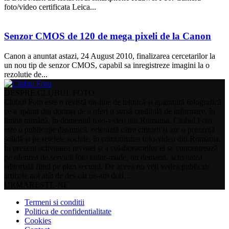
foto/video certificata Leica...
Senzor CMOS de 120 de mega pixeli de la Canon
Canon a anuntat astazi, 24 August 2010, finalizarea cercetarilor la
un nou tip de senzor CMOS, capabil sa inregistreze imagini la o
rezolutie de...
DESPRE CLUBUL FOTO
Clubul Foto este o revistă on-line de tehnică și aparatură fotografică
ce a apărut din dorința de a oferi o sursă credibilă de informare, în
limba română, în domeniul foto-video din Romania. Clubul Foto
este o publicație dinamică, orientată către cititorii și are o prezență
solidă și pe rețelele sociale, în comunitatea foto-video din Romania.
În prezent activitatea revistei și a colaboratorilor ei se concentrează
pe oferirea de servicii foto tailor-made, on demand, activitatea
editorială fiind pe plan secund. De aceea nu veți vedea publicate
articole noi atât de des cât ne-am dori…
URMARESTE-NE
Termeni si conditii
Politica de confidentialitate
Cookies