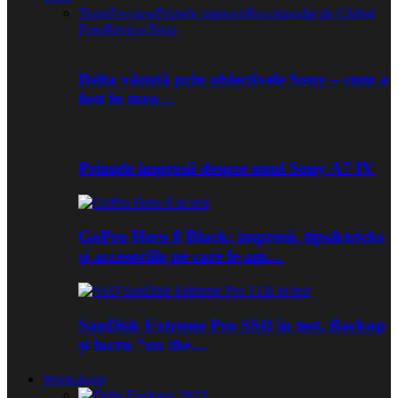
Toate
Preview
Primele impresii
Recomandat de Clubul
Foto
Review
Teste
Delta văzută prin obiectivele Sony – cum a
fost în tura…
Primele impresii despre noul Sony A7 IV
GoPro Hero 8 Black: impresii, tips&tricks
și accesoriile pe care le-am…
SanDisk Extreme Pro SSD în test. Backup
și lucru ”on the…
Workshops