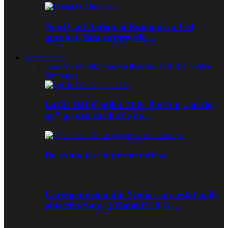
Noul Cod Aerian al Romaniei a fost
aprobat. Iata ce prevede…
Aparate foto
Toate
Accesorii
Mirrorless
Obiective DSLR
Obiective
Mirrorless
LaCie DJI Copilot 2TB. Backup „on the
go” pentru cardurile de…
De ce am trecut pe mirrorless
Corespondenta din Scotia: am testat noile
obiective Sony 135mm f/1.8 G…