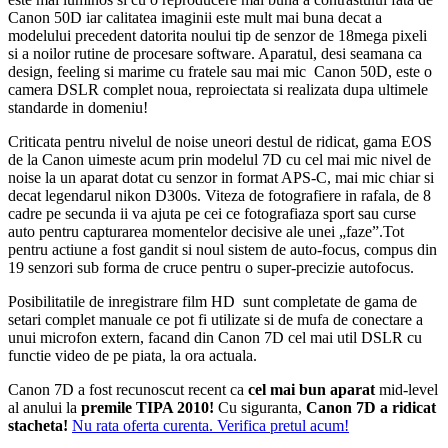
Canon 50D iar calitatea imaginii este mult mai buna decat a
modelului precedent datorita noului tip de senzor de 18mega pixeli
si a noilor rutine de procesare software. Aparatul, desi seamana ca
design, feeling si marime cu fratele sau mai mic Canon 50D, este o
camera DSLR complet noua, reproiectata si realizata dupa ultimele
standarde in domeniu!
Criticata pentru nivelul de noise uneori destul de ridicat, gama EOS
de la Canon uimeste acum prin modelul 7D cu cel mai mic nivel de
noise la un aparat dotat cu senzor in format APS-C, mai mic chiar si
decat legendarul nikon D300s. Viteza de fotografiere in rafala, de 8
cadre pe secunda ii va ajuta pe cei ce fotografiaza sport sau curse
auto pentru capturarea momentelor decisive ale unei „faze”.Tot
pentru actiune a fost gandit si noul sistem de auto-focus, compus din
19 senzori sub forma de cruce pentru o super-precizie autofocus.
Posibilitatile de inregistrare film HD sunt completate de gama de
setari complet manuale ce pot fi utilizate si de mufa de conectare a
unui microfon extern, facand din Canon 7D cel mai util DSLR cu
functie video de pe piata, la ora actuala.
Canon 7D a fost recunoscut recent ca
cel mai bun aparat
mid-level
al anului la
premile TIPA 2010!
Cu siguranta,
Canon 7D a ridicat
stacheta!
Nu rata oferta curenta. Verifica pretul acum!