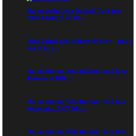
Hai cu noi în Delta Dunării! Tură foto
Delta Explorer 25-28…
Delta văzută prin obiectivele Sony – cum a
fost în tura…
Hai cu mine în Delta Dunării! Tură foto:
Toamna în Delta…
Hai cu mine în Delta Dunării! Tură foto
aniversară: 23-27 Mai…
Hai cu mine în Delta Dunării! Tura foto