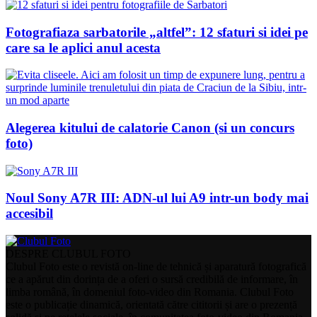
Fotografiaza sarbatorile „altfel”: 12 sfaturi si idei pe
care sa le aplici anul acesta
Alegerea kitului de calatorie Canon (si un concurs
foto)
Noul Sony A7R III: ADN-ul lui A9 intr-un body mai
accesibil
DESPRE CLUBUL FOTO
Clubul Foto este o revistă on-line de tehnică și aparatură fotografică
ce a apărut din dorința de a oferi o sursă credibilă de informare, în
limba română, în domeniul foto-video din Romania. Clubul Foto
este o publicație dinamică, orientată către cititorii și are o prezență