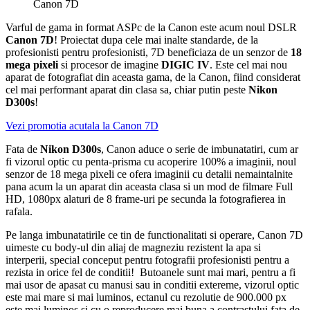
Canon 7D
Varful de gama in format ASPc de la Canon este acum noul DSLR
Canon 7D
! Proiectat dupa cele mai inalte standarde, de la
profesionisti pentru profesionisti, 7D beneficiaza de un senzor de
18
mega pixeli
si procesor de imagine
DIGIC IV
. Este cel mai nou
aparat de fotografiat din aceasta gama, de la Canon, fiind considerat
cel mai performant aparat din clasa sa, chiar putin peste
Nikon
D300s
!
Vezi promotia acutala la Canon 7D
Fata de
Nikon D300s
, Canon aduce o serie de imbunatatiri, cum ar
fi vizorul optic cu penta-prisma cu acoperire 100% a imaginii, noul
senzor de 18 mega pixeli ce ofera imaginii cu detalii nemaintalnite
pana acum la un aparat din aceasta clasa si un mod de filmare Full
HD, 1080px alaturi de 8 frame-uri pe secunda la fotografierea in
rafala.
Pe langa imbunatatirile ce tin de functionalitati si operare, Canon 7D
uimeste cu body-ul din aliaj de magneziu rezistent la apa si
interperii, special conceput pentru fotografii profesionisti pentru a
rezista in orice fel de conditii! Butoanele sunt mai mari, pentru a fi
mai usor de apasat cu manusi sau in conditii extereme, vizorul optic
este mai mare si mai luminos, ectanul cu rezolutie de 900.000 px
este mai luminos si cu o reproducere mai buna a contrastului fata de