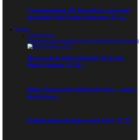
Corespondenta din Barcelona: am testat
aparatele Full Frame Panasonic S1 si…
Noutati
Toate
Concurs
Foto
Diverse
Expozitii
Interviuri
Lansari
Workshop
Zvonuri
Hai cu noi în Delta Dunării! Tură foto
Delta Explorer 25-28…
Delta văzută prin obiectivele Sony – cum a
fost în tura…
Primele impresii despre noul Sony A7 IV