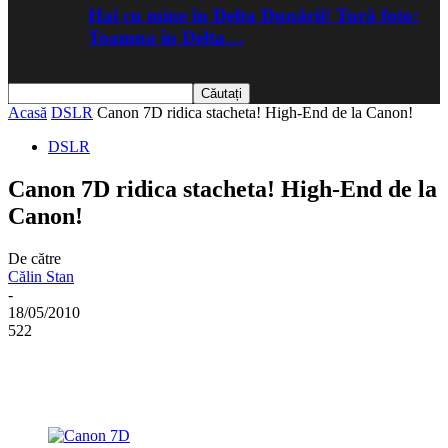
Hai cu mine în Delta Dunării! Tură foto:
Toamna în Delta…
Acasă
DSLR
Canon 7D ridica stacheta! High-End de la Canon!
DSLR
Canon 7D ridica stacheta! High-End de la
Canon!
De către
Călin Stan
-
18/05/2010
522