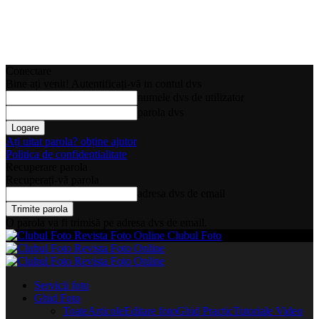
Conectare
Bine ați venit! Autentificați-vă in contul dvs
numele dvs de utilizator
parola dvs
Ați uitat parola? obține ajutor
Politica de confidentialitate
Recuperare parola
Recuperați-vă parola
adresa dvs de email
O parola va fi trimisă pe adresa dvs de email.
Clubul Foto
Servicii foto
Ghid Foto
Toate
Articole
Editare foto
Ghid Practic
Tutoriale Video