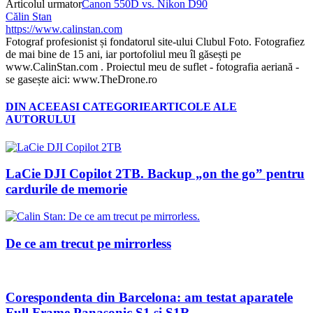
Articolul urmator
Canon 550D vs. Nikon D90
Călin Stan
https://www.calinstan.com
Fotograf profesionist și fondatorul site-ului Clubul Foto. Fotografiez
de mai bine de 15 ani, iar portofoliul meu îl găsești pe
www.CalinStan.com . Proiectul meu de suflet - fotografia aeriană -
se gasește aici: www.TheDrone.ro
DIN ACEEASI CATEGORIE
ARTICOLE ALE
AUTORULUI
LaCie DJI Copilot 2TB. Backup „on the go” pentru
cardurile de memorie
De ce am trecut pe mirrorless
Corespondenta din Barcelona: am testat aparatele
Full Frame Panasonic S1 si S1R