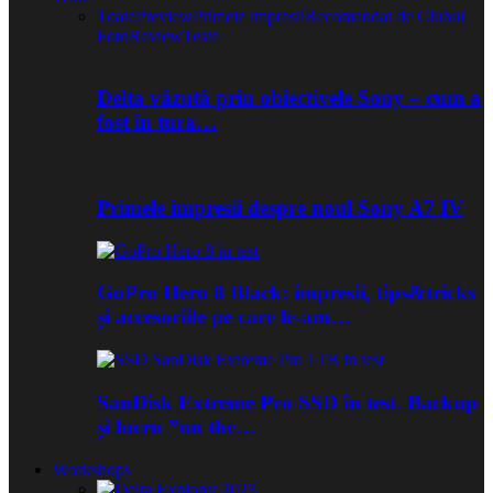
Toate
Preview
Primele impresii
Recomandat de Clubul
Foto
Review
Teste
Delta văzută prin obiectivele Sony – cum a
fost în tura…
Primele impresii despre noul Sony A7 IV
GoPro Hero 8 Black: impresii, tips&tricks
și accesoriile pe care le-am…
SanDisk Extreme Pro SSD în test. Backup
și lucru ”on the…
Workshops