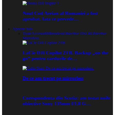
Noul Cod Aerian al Romaniei a fost
aprobat. Iata ce prevede…
Aparate foto
Toate
Accesorii
Mirrorless
Obiective DSLR
Obiective
Mirrorless
LaCie DJI Copilot 2TB. Backup „on the
go” pentru cardurile de…
De ce am trecut pe mirrorless
Corespondenta din Scotia: am testat noile
obiective Sony 135mm f/1.8 G…