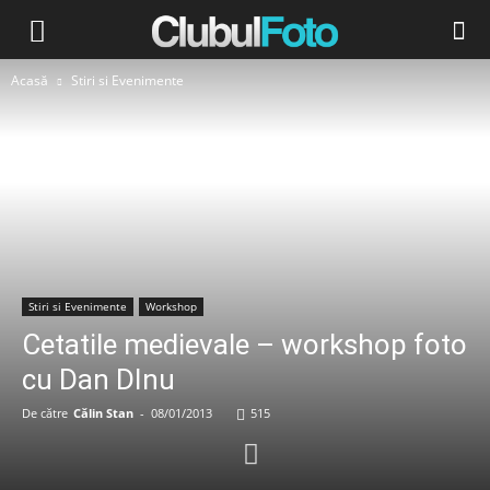
Acasă
Stiri si Evenimente
Stiri si Evenimente
Workshop
Cetatile medievale – workshop foto
cu Dan DInu
De către
Călin Stan
-
08/01/2013
515