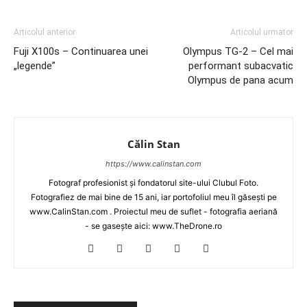
Articolul anterior
Articolul urmator
Fuji X100s – Continuarea unei
Olympus TG-2 – Cel mai
„legende”
performant subacvatic
Olympus de pana acum
Călin Stan
https://www.calinstan.com
Fotograf profesionist și fondatorul site-ului Clubul Foto.
Fotografiez de mai bine de 15 ani, iar portofoliul meu îl găsești pe
www.CalinStan.com . Proiectul meu de suflet - fotografia aeriană
- se gasește aici: www.TheDrone.ro