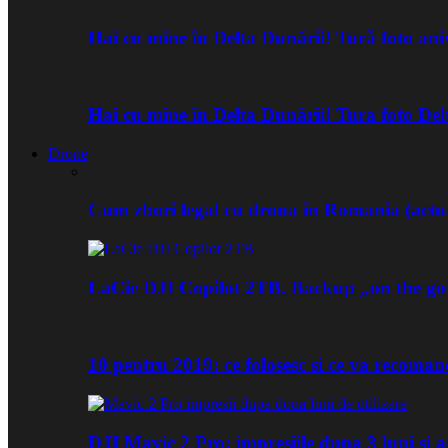
Hai cu mine în Delta Dunării! Tură foto an
Hai cu mine în Delta Dunării! Tura foto De
Drone
Cum zbori legal cu drona in Romania (actua
LaCie DJI Copilot 2TB. Backup „on the go
10 pentru 2019: ce folosesc si ce va recoma
DJI Mavic 2 Pro: impresiile dupa 3 luni si a