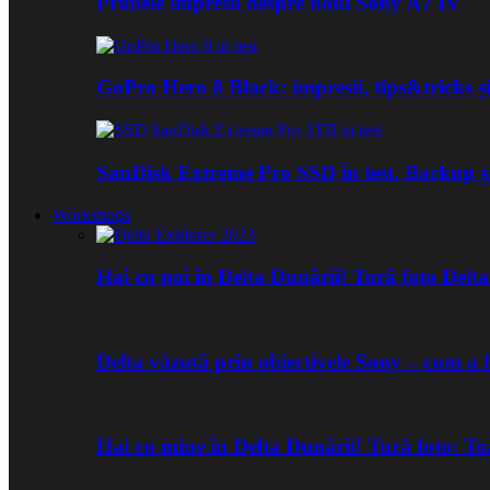
Primele impresii despre noul Sony A7 IV
GoPro Hero 8 Black: impresii, tips&tricks și
SanDisk Extreme Pro SSD în test. Backup ș
Workshops
Hai cu noi în Delta Dunării! Tură foto Del
Delta văzută prin obiectivele Sony – cum a 
Hai cu mine în Delta Dunării! Tură foto: 