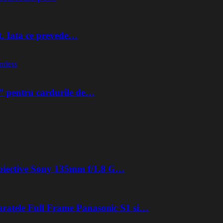
t. Iata ce prevede…
orless
” pentru cardurile de…
 obiective Sony 135mm f/1.8 G…
aratele Full Frame Panasonic S1 si…