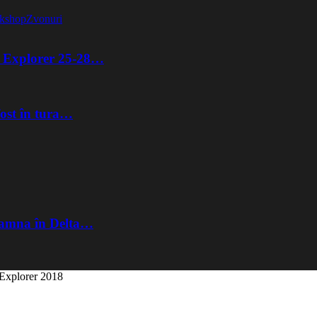
kshop
Zvonuri
ta Explorer 25-28…
fost în tura…
Toamna în Delta…
 Explorer 2018