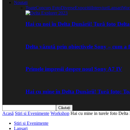
Noutati
Toate
Concurs Foto
Diverse
Expozitii
Interviuri
Lansari
Wor
Hai cu noi în Delta Dunării! Tură foto Del
Delta văzută prin obiectivele Sony – cum a 
Primele impresii despre noul Sony A7 IV
Hai cu mine în Delta Dunării! Tură foto: 
Acasă
Stiri si Evenimente
Workshop
Hai cu mine in turele foto Delta
Stiri si Evenimente
Lansari