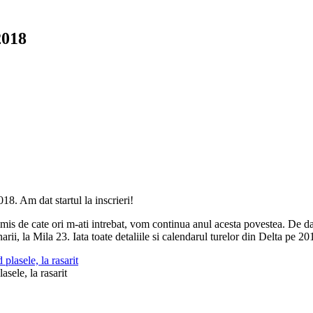
2018
8. Am dat startul la inscrieri!
is de cate ori m-ati intrebat, vom continua anul acesta povestea. De data 
i, la Mila 23. Iata toate detaliile si calendarul turelor din Delta pe 20
sele, la rasarit