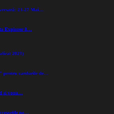
iversară: 23-27 Mai…
lta Explorer 8…
lizat 2021)
” pentru cardurile de…
nd si voua…
ccesoriile pe…