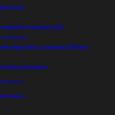
lizat 2021)
l cadourilor de Sarbatori 2018
ivelor Sigma ART cu adaptorul USB Dock
rd-readere performante
o
Review
Teste
fost în tura…