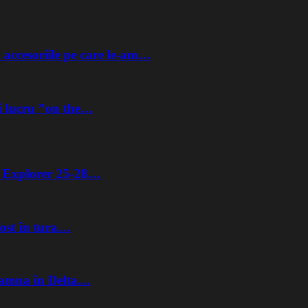
 accesoriile pe care le-am…
i lucru ”on the…
ta Explorer 25-28…
fost în tura…
Toamna în Delta…