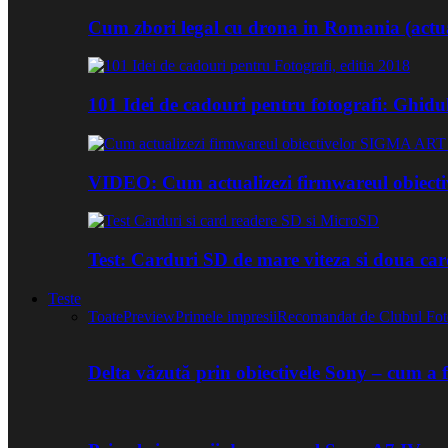
Cum zbori legal cu drona in Romania (actua
101 Idei de cadouri pentru fotografi: Ghidu
VIDEO: Cum actualizezi firmwareul obiect
Test: Carduri SD de mare viteza si doua ca
Teste
Toate
Preview
Primele impresii
Recomandat de Clubul Fot
Delta văzută prin obiectivele Sony – cum a 