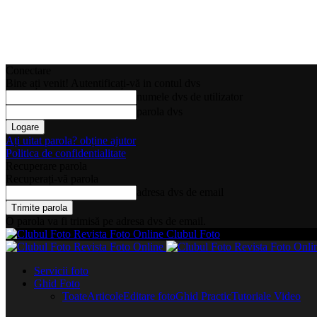
Conectare
Bine ați venit! Autentificați-vă in contul dvs
numele dvs de utilizator
parola dvs
Ați uitat parola? obține ajutor
Politica de confidentialitate
Recuperare parola
Recuperați-vă parola
adresa dvs de email
O parola va fi trimisă pe adresa dvs de email.
Clubul Foto
Servicii foto
Ghid Foto
Toate
Articole
Editare foto
Ghid Practic
Tutoriale Video