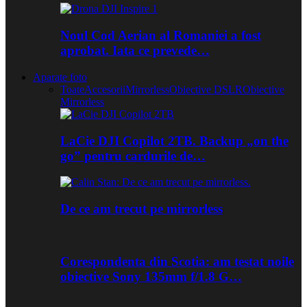
Noul Cod Aerian al Romaniei a fost
aprobat. Iata ce prevede…
Aparate foto
Toate
Accesorii
Mirrorless
Obiective DSLR
Obiective
Mirrorless
LaCie DJI Copilot 2TB. Backup „on the
go” pentru cardurile de…
De ce am trecut pe mirrorless
Corespondenta din Scotia: am testat noile
obiective Sony 135mm f/1.8 G…