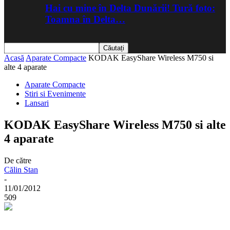
Hai cu mine în Delta Dunării! Tură foto:
Toamna în Delta…
Acasă
Aparate Compacte
KODAK EasyShare Wireless M750 si
alte 4 aparate
Aparate Compacte
Stiri si Evenimente
Lansari
KODAK EasyShare Wireless M750 si alte
4 aparate
De către
Călin Stan
-
11/01/2012
509