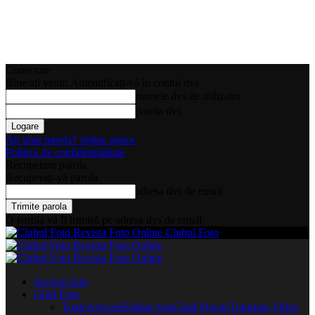
Conectare
Bine ați venit! Autentificați-vă in contul dvs
numele dvs de utilizator
parola dvs
Ați uitat parola? obține ajutor
Politica de confidentialitate
Recuperare parola
Recuperați-vă parola
adresa dvs de email
O parola va fi trimisă pe adresa dvs de email.
Clubul Foto
Servicii foto
Ghid Foto
Toate
Articole
Editare foto
Ghid Practic
Tutoriale Video