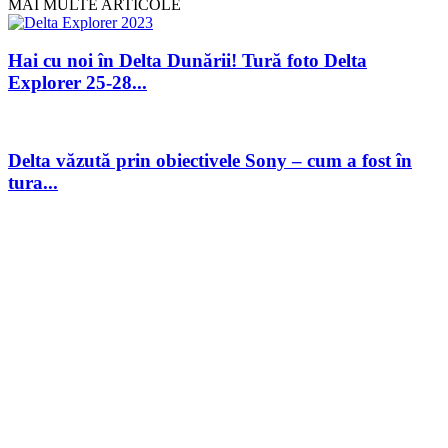
MAI MULTE ARTICOLE
Hai cu noi în Delta Dunării! Tură foto Delta
Explorer 25-28...
Delta văzută prin obiectivele Sony – cum a fost în
tura...