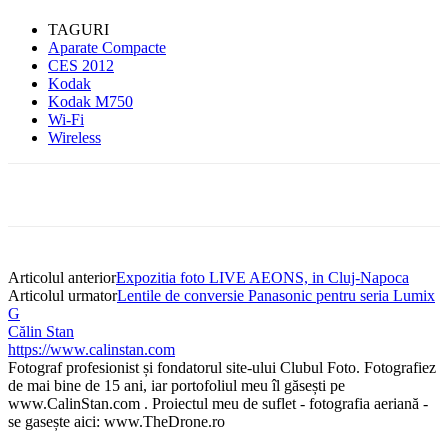
TAGURI
Aparate Compacte
CES 2012
Kodak
Kodak M750
Wi-Fi
Wireless
Articolul anterior
Expozitia foto LIVE AEONS, in Cluj-Napoca
Articolul urmator
Lentile de conversie Panasonic pentru seria Lumix
G
Călin Stan
https://www.calinstan.com
Fotograf profesionist și fondatorul site-ului Clubul Foto. Fotografiez
de mai bine de 15 ani, iar portofoliul meu îl găsești pe
www.CalinStan.com . Proiectul meu de suflet - fotografia aeriană -
se gasește aici: www.TheDrone.ro