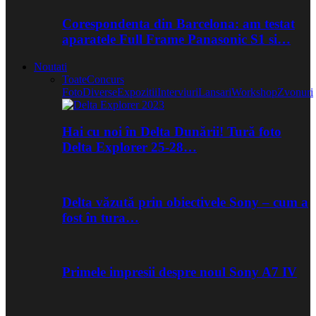
Corespondenta din Barcelona: am testat
aparatele Full Frame Panasonic S1 si…
Noutati
Toate
Concurs
Foto
Diverse
Expozitii
Interviuri
Lansari
Workshop
Zvonuri
Hai cu noi în Delta Dunării! Tură foto
Delta Explorer 25-28…
Delta văzută prin obiectivele Sony – cum a
fost în tura…
Primele impresii despre noul Sony A7 IV