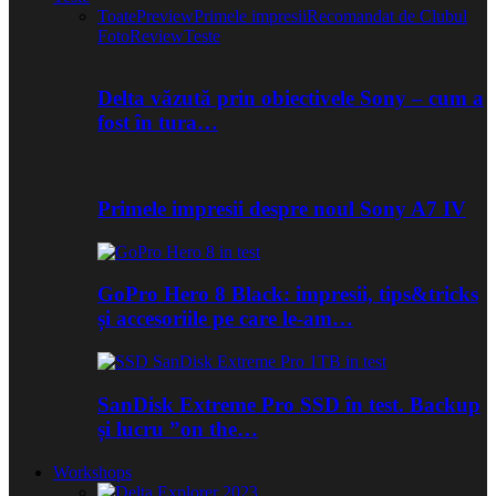
Toate
Preview
Primele impresii
Recomandat de Clubul
Foto
Review
Teste
Delta văzută prin obiectivele Sony – cum a
fost în tura…
Primele impresii despre noul Sony A7 IV
GoPro Hero 8 Black: impresii, tips&tricks
și accesoriile pe care le-am…
SanDisk Extreme Pro SSD în test. Backup
și lucru ”on the…
Workshops