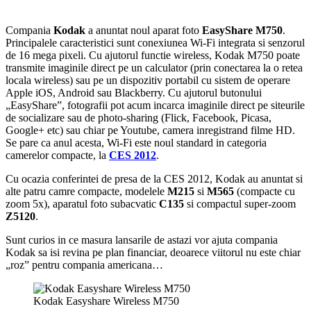
Compania
Kodak
a anuntat noul aparat foto
EasyShare M750
.
Principalele caracteristici sunt conexiunea Wi-Fi integrata si senzorul
de 16 mega pixeli. Cu ajutorul functie wireless, Kodak M750 poate
transmite imaginile direct pe un calculator (prin conectarea la o retea
locala wireless) sau pe un dispozitiv portabil cu sistem de operare
Apple iOS, Android sau Blackberry. Cu ajutorul butonului
„EasyShare”, fotografii pot acum incarca imaginile direct pe siteurile
de socializare sau de photo-sharing (Flick, Facebook, Picasa,
Google+ etc) sau chiar pe Youtube, camera inregistrand filme HD.
Se pare ca anul acesta, Wi-Fi este noul standard in categoria
camerelor compacte, la
CES 2012
.
Cu ocazia conferintei de presa de la CES 2012, Kodak au anuntat si
alte patru camre compacte, modelele
M215
si
M565
(compacte cu
zoom 5x), aparatul foto subacvatic
C135
si compactul super-zoom
Z5120
.
Sunt curios in ce masura lansarile de astazi vor ajuta compania
Kodak sa isi revina pe plan financiar, deoarece viitorul nu este chiar
„roz” pentru compania americana…
Kodak Easyshare Wireless M750