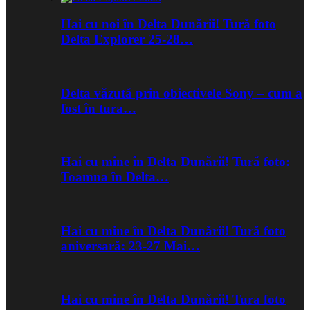
Hai cu noi în Delta Dunării! Tură foto
Delta Explorer 25-28…
Delta văzută prin obiectivele Sony – cum a
fost în tura…
Hai cu mine în Delta Dunării! Tură foto:
Toamna în Delta…
Hai cu mine în Delta Dunării! Tură foto
aniversară: 23-27 Mai…
Hai cu mine în Delta Dunării! Tura foto