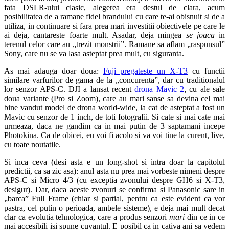
fata DSLR-ului clasic, alegerea era destul de clara, acum
posibilitatea de a ramane fidel brandului cu care te-ai obisnuit si de a
utiliza, in continuare si fara prea mari investitii obiectivele pe care le
ai deja, cantareste foarte mult. Asadar, deja mingea
se joaca
in
terenul celor care au „trezit monstrii”. Ramane sa aflam „raspunsul”
Sony, care nu se va lasa asteptat prea mult, cu siguranta.
As mai adauga doar doua:
Fuji pregateste un X-T3
cu functii
similare varfurilor de gama de la „concurenta”, dar cu traditionalul
lor senzor APS-C. DJI a lansat recent
drona Mavic 2
, cu ale sale
doua variante (Pro si Zoom), care au mari sanse sa devina cel mai
bine vandut model de drona world-wide, la cat de asteptat a fost un
Mavic cu senzor de 1 inch, de toti fotografii. Si cate si mai cate mai
urmeaza, daca ne gandim ca in mai putin de 3 saptamani incepe
Photokina. Ca de obicei, eu voi fi acolo si va voi tine la curent, live,
cu toate noutatile.
Si inca ceva (desi asta e un long-shot si intra doar la capitolul
predictii, ca sa zic asa): anul asta nu prea mai vorbeste nimeni despre
APS-C si Micro 4/3 (cu exceptia zvonului despre GH6 si X-T3,
desigur). Dar, daca aceste zvonuri se confirma si Panasonic sare in
„barca” Full Frame (chiar si partial, pentru ca este evident ca vor
pastra, cel putin o perioada, ambele sisteme), e deja mai mult decat
clar ca evolutia tehnologica, care a produs senzori
mari
din ce in ce
mai accesibili isi spune cuvantul. E posibil ca in cativa ani sa vedem