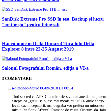
SanDisk Extreme Pro SSD în test. Backup și lucru
”on the go” pentru fotografi
Hai cu mine în Delta Dunării! Tura foto Delta
Explorer 8 între 22-25 August 2019
Salonul Fotografului Român, ediția a VI-a
3 COMENTARII
Raimondo-Mario
06/09/2018 La 00:14
Tind sa cred ca APS-C la mirorrless va ramane dar ne putem
astepta ca „greii” sa o lase mai moale cu DSLR-urile entry-
level, caci incepatorii, mai degraba vor prefera un mirorless
micut, (ca Sony A6xxx). Ramane de vazut. Oricum, da, fain