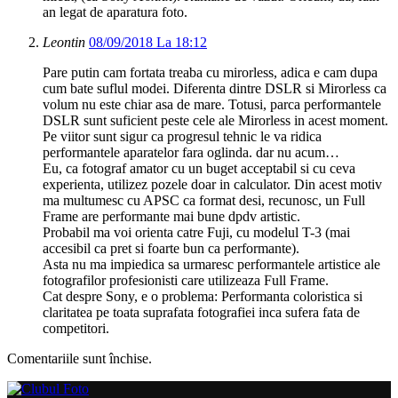
an legat de aparatura foto.
Leontin
08/09/2018 La 18:12
Pare putin cam fortata treaba cu mirorless, adica e cam dupa
cum bate suflul modei. Diferenta dintre DSLR si Mirorless ca
volum nu este chiar asa de mare. Totusi, parca performantele
DSLR sunt suficient peste cele ale Mirorless in acest moment.
Pe viitor sunt sigur ca progresul tehnic le va ridica
performantele aparatelor fara oglinda. dar nu acum…
Eu, ca fotograf amator cu un buget acceptabil si cu ceva
experienta, utilizez pozele doar in calculator. Din acest motiv
ma multumesc cu APSC ca format desi, recunosc, un Full
Frame are performante mai bune dpdv artistic.
Probabil ma voi orienta catre Fuji, cu modelul T-3 (mai
accesibil ca pret si foarte bun ca performante).
Asta nu ma impiedica sa urmaresc performantele artistice ale
fotografilor profesionisti care utilizeaza Full Frame.
Cat despre Sony, e o problema: Performanta coloristica si
claritatea pe toata suprafata fotografiei inca sufera fata de
competitori.
Comentariile sunt închise.