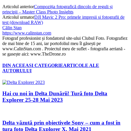
Articolul anterior
Compoziția fotografică dincolo de reguli și
principii – Master Class Photo Insights
Articolul urmator
DJI Mavic 2 Pro: primele impresii si fotografii de
test (download RAW)
Călin Stan
https://www.calinstan.com
Fotograf profesionist și fondatorul site-ului Clubul Foto. Fotografiez
de mai bine de 15 ani, iar portofoliul meu îl găsești pe
www.CalinStan.com . Proiectul meu de suflet - fotografia aeriană -
se gasește aici: www.TheDrone.ro
DIN ACEEASI CATEGORIE
ARTICOLE ALE
AUTORULUI
Hai cu noi în Delta Dunării! Tură foto Delta
Explorer 25-28 Mai 2023
Delta văzută prin obiectivele Sony – cum a fost în
tura foto Delta Explorer X, Mai 2021