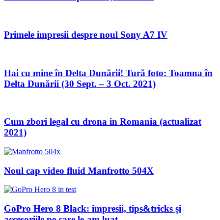
Primele impresii despre noul Sony A7 IV
Hai cu mine în Delta Dunării! Tură foto: Toamna în
Delta Dunării (30 Sept. – 3 Oct. 2021)
Cum zbori legal cu drona in Romania (actualizat
2021)
Noul cap video fluid Manfrotto 504X
GoPro Hero 8 Black: impresii, tips&tricks și
accesoriile pe care le-am luat