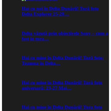
Hai cu noi în Delta Dunării! Tură foto
Delta Explorer 25-28…
Delta văzută prin obiectivele Sony – cum a
fost în tura…
Hai cu mine în Delta Dunării! Tură foto:
Toamna în Delta…
Hai cu mine în Delta Dunării! Tură foto
aniversară: 23-27 Mai…
Hai cu mine în Delta Dunării! Tura foto