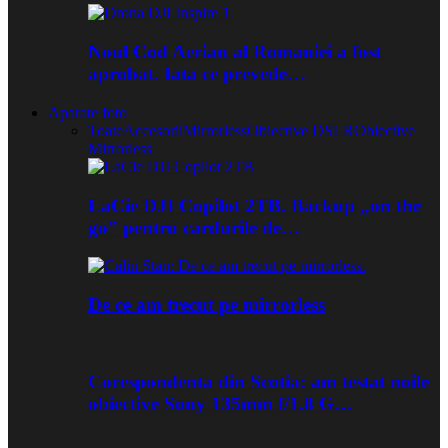
Noul Cod Aerian al Romaniei a fost
aprobat. Iata ce prevede…
Aparate foto
Toate
Accesorii
Mirrorless
Obiective DSLR
Obiective
Mirrorless
LaCie DJI Copilot 2TB. Backup „on the
go” pentru cardurile de…
De ce am trecut pe mirrorless
Corespondenta din Scotia: am testat noile
obiective Sony 135mm f/1.8 G…