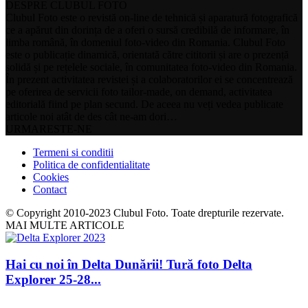
DESPRE CLUBUL FOTO
Clubul Foto este o revistă on-line de tehnică și aparatură fotografică
ce a apărut din dorința de a oferi o sursă credibilă de informare, în
limba română, în domeniul foto-video din Romania. Clubul Foto
este o publicație dinamică, orientată către cititorii și are o prezență
solidă și pe rețelele sociale, în comunitatea foto-video din Romania.
În prezent activitatea revistei și a colaboratorilor ei se concentrează
pe oferirea de servicii foto tailor-made, on demand, activitatea
editorială fiind pe plan secund. De aceea nu veți vedea publicate
articole noi atât de des cât ne-am dori…
URMARESTE-NE
Termeni si conditii
Politica de confidentialitate
Cookies
Contact
© Copyright 2010-2023 Clubul Foto. Toate drepturile rezervate.
MAI MULTE ARTICOLE
Hai cu noi în Delta Dunării! Tură foto Delta
Explorer 25-28...