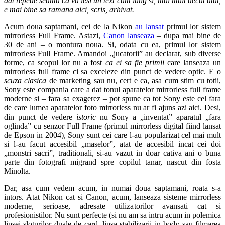
dat repede seama ca va iesi un text cam lung si, mai mult decat atat,
e mai bine sa ramana aici, scris, arhivat.
Acum doua saptamani, cei de la Nikon
au lansat
primul lor sistem
mirrorless Full Frame. Astazi,
Canon lanseaza
– dupa mai bine de
30 de ani – o montura noua. Si, odata cu ea, primul lor sistem
mirrorless Full Frame. Amandoi „jucatorii” au declarat, sub diverse
forme, ca scopul lor nu a fost
ca ei sa fie primii
care lanseaza un
mirrorless full frame ci sa exceleze din punct de vedere optic. E o
scuza clasica
de marketing sau nu, cert e ca, asa cum stim cu totii,
Sony este compania care a dat tonul aparatelor mirrorless full frame
moderne si – fara sa exagerez – pot spune ca tot Sony este cel fara
de care lumea aparatelor foto mirrorless nu ar fi ajuns azi aici. Desi,
din punct de vedere
istoric
nu Sony a „inventat” aparatul „fara
oglinda” cu senzor Full Frame (primul mirrorless digital fiind lansat
de Epson in 2004), Sony sunt cei care l-au popularizat cel mai mult
si l-au facut accesibil „maselor”, atat de accesibil incat cei doi
„monstri sacri”, traditionali, si-au vazut in doar cativa ani o buna
parte din fotografi migrand spre copilul tanar, nascut din fosta
Minolta.
Dar, asa cum vedem acum, in numai doua saptamani, roata s-a
intors. Atat Nikon cat si Canon, acum, lanseaza sisteme mirrorless
moderne, serioase, adresate utilizatorilor avansati cat si
profesionistilor. Nu sunt perfecte (si nu am sa intru acum in polemica
lipsei sloturilor duale de card, lipsa stabilizarii in body sau filmarea