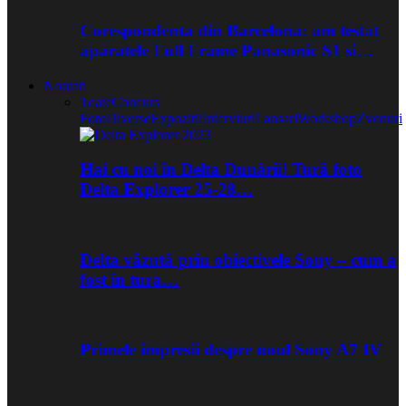
Corespondenta din Barcelona: am testat
aparatele Full Frame Panasonic S1 si…
Noutati
Toate
Concurs
Foto
Diverse
Expozitii
Interviuri
Lansari
Workshop
Zvonuri
Hai cu noi în Delta Dunării! Tură foto
Delta Explorer 25-28…
Delta văzută prin obiectivele Sony – cum a
fost în tura…
Primele impresii despre noul Sony A7 IV