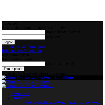
Conectare
Bine ați venit! Autentificați-vă in contul dvs
numele dvs de utilizator
parola dvs
Ați uitat parola? obține ajutor
Politica de confidentialitate
Recuperare parola
Recuperați-vă parola
adresa dvs de email
O parola va fi trimisă pe adresa dvs de email.
Clubul Foto
Servicii foto
Ghid Foto
Toate
Articole
Editare foto
Ghid Practic
Tutoriale Video