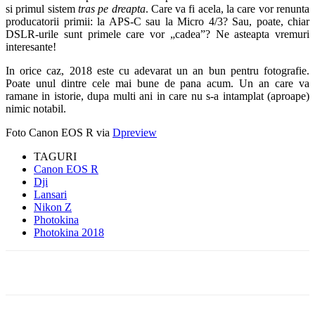
si primul sistem
tras pe dreapta
. Care va fi acela, la care vor renunta
producatorii primii: la APS-C sau la Micro 4/3? Sau, poate, chiar
DSLR-urile sunt primele care vor „cadea”? Ne asteapta vremuri
interesante!
In orice caz, 2018 este cu adevarat un an bun pentru fotografie.
Poate unul dintre cele mai bune de pana acum. Un an care va
ramane in istorie, dupa multi ani in care nu s-a intamplat (aproape)
nimic notabil.
Foto Canon EOS R via
Dpreview
TAGURI
Canon EOS R
Dji
Lansari
Nikon Z
Photokina
Photokina 2018