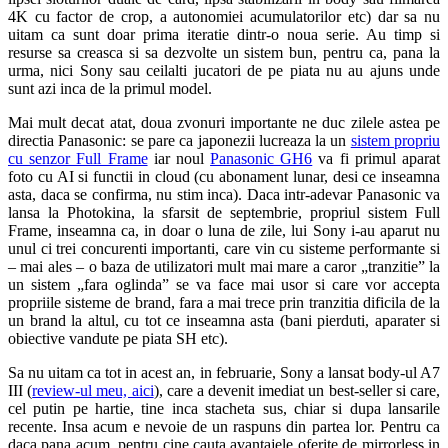
4K cu factor de crop, a autonomiei acumulatorilor etc) dar sa nu
uitam ca sunt doar prima iteratie dintr-o noua serie. Au timp si
resurse sa creasca si sa dezvolte un sistem bun, pentru ca, pana la
urma, nici Sony sau ceilalti jucatori de pe piata nu au ajuns unde
sunt azi inca de la primul model.
Mai mult decat atat, doua zvonuri importante ne duc zilele astea pe
directia Panasonic: se pare ca japonezii lucreaza la un
sistem propriu
cu senzor Full Frame
iar noul
Panasonic GH6
va fi primul aparat
foto cu AI si functii in cloud (cu abonament lunar, desi ce inseamna
asta, daca se confirma, nu stim inca). Daca intr-adevar Panasonic va
lansa la Photokina, la sfarsit de septembrie, propriul sistem Full
Frame, inseamna ca, in doar o luna de zile, lui Sony i-au aparut nu
unul ci trei concurenti importanti, care vin cu sisteme performante si
– mai ales – o baza de utilizatori mult mai mare a caror „tranzitie” la
un sistem „fara oglinda” se va face mai usor si care vor accepta
propriile sisteme de brand, fara a mai trece prin tranzitia dificila de la
un brand la altul, cu tot ce inseamna asta (bani pierduti, aparater si
obiective vandute pe piata SH etc).
Sa nu uitam ca tot in acest an, in februarie, Sony a lansat body-ul A7
III (
review-ul meu, aici
), care a devenit imediat un best-seller si care,
cel putin pe hartie, tine inca stacheta sus, chiar si dupa lansarile
recente. Insa acum e nevoie de un raspuns din partea lor. Pentru ca
daca pana acum, pentru cine cauta avantajele oferite de mirrorless in