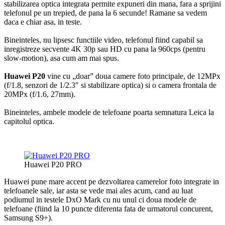
stabilizarea optica integrata permite expuneri din mana, fara a sprijini
telefonul pe un trepied, de pana la 6 secunde! Ramane sa vedem
daca e chiar asa, in teste.
Bineinteles, nu lipsesc functiile video, telefonul fiind capabil sa
inregistreze secvente 4K 30p sau HD cu pana la 960cps (pentru
slow-motion), asa cum am mai spus.
Huawei P20
vine cu „doar” doua camere foto principale, de 12MPx
(f/1.8, senzori de 1/2.3″ si stabilizare optica) si o camera frontala de
20MPx (f/1.6, 27mm).
Bineinteles, ambele modele de telefoane poarta semnatura Leica la
capitolul optica.
Huawei P20 PRO
Huawei pune mare accent pe dezvoltarea camerelor foto integrate in
telefoanele sale, iar asta se vede mai ales acum, cand au luat
podiumul in testele DxO Mark cu nu unul ci doua modele de
telefoane (fiind la 10 puncte diferenta fata de urmatorul concurent,
Samsung S9+).