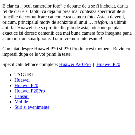
E clar ca „jocul camerelor foto” e departe de a se fi incheiat, dar la
fel de clar e si faptul ca deja nu prea mai conteaza specificatiile si
functiile de comunicare cat conteaza camera foto. Asta a devenit,
oricum, principalul motiv de achizitie al unui …
telefon
, in ultimii
ani! Iar Huawei stie sa profite din plin de asta, aducand pe piata
exact ce isi doresc oamenii: cea mai buna camera foto integrata pana
acum intr-un smartphone. Traim vremuri interesante!
Cam atat despre Huawei P20 si P20 Pro in acest moment. Revin cu
impresii dupa ce le voi primi la teste.
Specificatii tehnice complete:
Huawei P20 Pro
|
Huawei P20
TAGURI
Huawei
Huawei P20
Huawei P20Pro
Lansari
Mobile
Stiri si evenimente