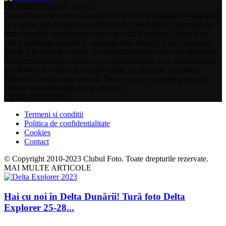
DESPRE CLUBUL FOTO
Clubul Foto este o revistă on-line de tehnică și aparatură fotografică
ce a apărut din dorința de a oferi o sursă credibilă de informare, în
limba română, în domeniul foto-video din Romania. Clubul Foto
este o publicație dinamică, orientată către cititorii și are o prezență
solidă și pe rețelele sociale, în comunitatea foto-video din Romania.
În prezent activitatea revistei și a colaboratorilor ei se concentrează
pe oferirea de servicii foto tailor-made, on demand, activitatea
editorială fiind pe plan secund. De aceea nu veți vedea publicate
articole noi atât de des cât ne-am dori…
URMARESTE-NE
Termeni si conditii
Politica de confidentialitate
Cookies
Contact
© Copyright 2010-2023 Clubul Foto. Toate drepturile rezervate.
MAI MULTE ARTICOLE
Hai cu noi în Delta Dunării! Tură foto Delta
Explorer 25-28...