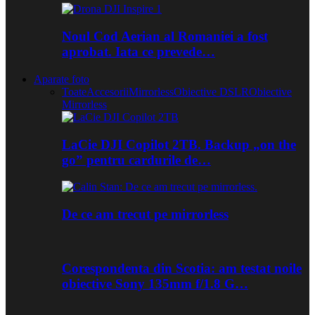
Noul Cod Aerian al Romaniei a fost
aprobat. Iata ce prevede…
Aparate foto
Toate
Accesorii
Mirrorless
Obiective DSLR
Obiective
Mirrorless
LaCie DJI Copilot 2TB. Backup „on the
go” pentru cardurile de…
De ce am trecut pe mirrorless
Corespondenta din Scotia: am testat noile
obiective Sony 135mm f/1.8 G…