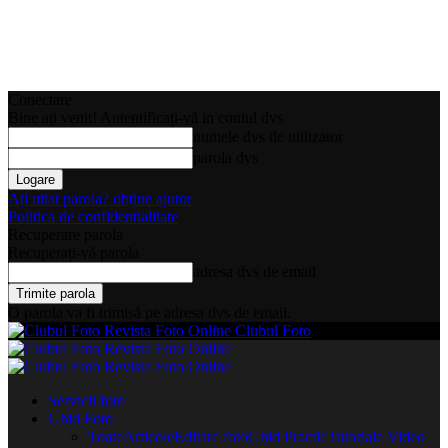
Conectare
Bine ați venit! Autentificați-vă in contul dvs
numele dvs de utilizator
parola dvs
Ați uitat parola? obține ajutor
Politica de confidentialitate
Recuperare parola
Recuperați-vă parola
adresa dvs de email
O parola va fi trimisă pe adresa dvs de email.
Clubul Foto
Servicii foto
Ghid Foto
Toate
Articole
Editare foto
Ghid Practic
Tutoriale Video