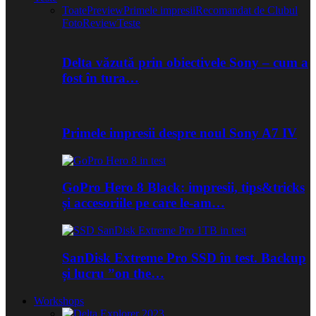
Toate
Preview
Primele impresii
Recomandat de Clubul
Foto
Review
Teste
Delta văzută prin obiectivele Sony – cum a
fost în tura…
Primele impresii despre noul Sony A7 IV
GoPro Hero 8 Black: impresii, tips&tricks
și accesoriile pe care le-am…
SanDisk Extreme Pro SSD în test. Backup
și lucru ”on the…
Workshops