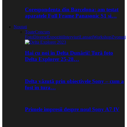
Corespondenta din Barcelona: am testat
aparatele Full Frame Panasonic S1 si…
Noutati
Toate
Concurs
Foto
Diverse
Expozitii
Interviuri
Lansari
Workshop
Zvonuri
Hai cu noi în Delta Dunării! Tură foto
Delta Explorer 25-28…
Delta văzută prin obiectivele Sony – cum a
fost în tura…
Primele impresii despre noul Sony A7 IV