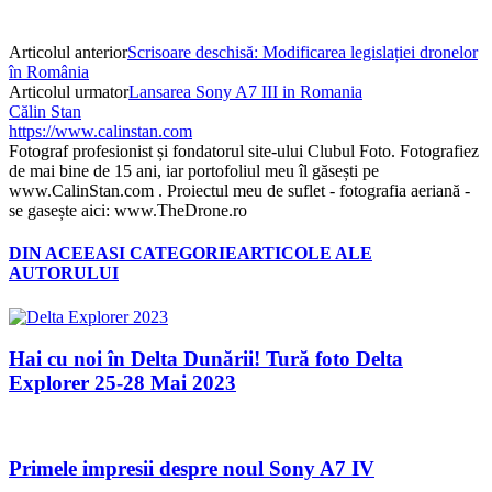
Articolul anterior
Scrisoare deschisă: Modificarea legislației dronelor
în România
Articolul urmator
Lansarea Sony A7 III in Romania
Călin Stan
https://www.calinstan.com
Fotograf profesionist și fondatorul site-ului Clubul Foto. Fotografiez
de mai bine de 15 ani, iar portofoliul meu îl găsești pe
www.CalinStan.com . Proiectul meu de suflet - fotografia aeriană -
se gasește aici: www.TheDrone.ro
DIN ACEEASI CATEGORIE
ARTICOLE ALE
AUTORULUI
Hai cu noi în Delta Dunării! Tură foto Delta
Explorer 25-28 Mai 2023
Primele impresii despre noul Sony A7 IV