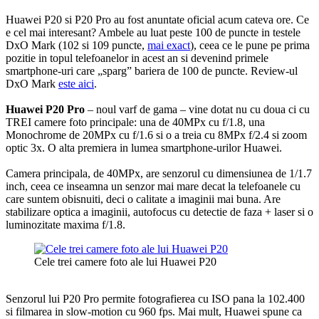
Huawei P20 si P20 Pro au fost anuntate oficial acum cateva ore.
Ce
e cel mai interesant? Ambele au luat peste 100 de puncte in testele
DxO Mark (102 si 109 puncte,
mai exact
), ceea ce le pune pe prima
pozitie in topul telefoanelor in acest an si devenind primele
smartphone-uri care „sparg” bariera de 100 de puncte. Review-ul
DxO Mark
este aici
.
Huawei P20 Pro
– noul varf de gama – vine dotat nu cu doua ci cu
TREI camere foto principale: una de 40MPx cu f/1.8, una
Monochrome de 20MPx cu f/1.6 si o a treia cu 8MPx f/2.4 si zoom
optic 3x. O alta premiera in lumea smartphone-urilor Huawei.
Camera principala, de 40MPx, are senzorul cu dimensiunea de 1/1.7
inch, ceea ce inseamna un senzor mai mare decat la telefoanele cu
care suntem obisnuiti, deci o calitate a imaginii mai buna. Are
stabilizare optica a imaginii, autofocus cu detectie de faza + laser si o
luminozitate maxima f/1.8.
Cele trei camere foto ale lui Huawei P20
Senzorul lui P20 Pro permite fotografierea cu ISO pana la 102.400
si filmarea in slow-motion cu 960 fps. Mai mult, Huawei spune ca