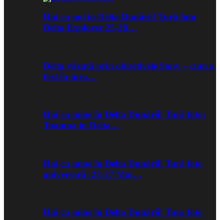
Hai cu noi în Delta Dunării! Tură foto
Delta Explorer 25-28…
Delta văzută prin obiectivele Sony – cum a
fost în tura…
Hai cu mine în Delta Dunării! Tură foto:
Toamna în Delta…
Hai cu mine în Delta Dunării! Tură foto
aniversară: 23-27 Mai…
Hai cu mine în Delta Dunării! Tura foto