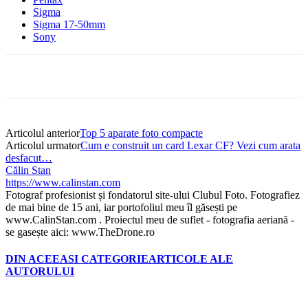
Sigma
Sigma 17-50mm
Sony
Articolul anterior
Top 5 aparate foto compacte
Articolul urmator
Cum e construit un card Lexar CF? Vezi cum arata
desfacut…
Călin Stan
https://www.calinstan.com
Fotograf profesionist și fondatorul site-ului Clubul Foto. Fotografiez
de mai bine de 15 ani, iar portofoliul meu îl găsești pe
www.CalinStan.com . Proiectul meu de suflet - fotografia aeriană -
se gasește aici: www.TheDrone.ro
DIN ACEEASI CATEGORIE
ARTICOLE ALE
AUTORULUI