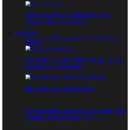
Noul Cod Aerian al Romaniei a fost
aprobat. Iata ce prevede…
Aparate foto
Toate
Accesorii
Mirrorless
Obiective DSLR
Obiective
Mirrorless
LaCie DJI Copilot 2TB. Backup „on the
go” pentru cardurile de…
De ce am trecut pe mirrorless
Corespondenta din Scotia: am testat noile
obiective Sony 135mm f/1.8 G…