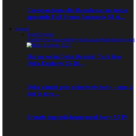
Corespondenta din Barcelona: am testat
aparatele Full Frame Panasonic S1 si…
Noutati
Toate
Concurs
Foto
Diverse
Expozitii
Interviuri
Lansari
Workshop
Zvonuri
Hai cu noi în Delta Dunării! Tură foto
Delta Explorer 25-28…
Delta văzută prin obiectivele Sony – cum a
fost în tura…
Primele impresii despre noul Sony A7 IV