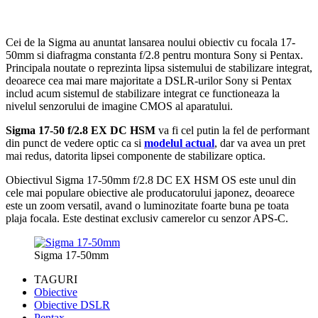
Cei de la Sigma au anuntat lansarea noului obiectiv cu focala 17-
50mm si diafragma constanta f/2.8 pentru montura Sony si Pentax.
Principala noutate o reprezinta lipsa sistemului de stabilizare integrat,
deoarece cea mai mare majoritate a DSLR-urilor Sony si Pentax
includ acum sistemul de stabilizare integrat ce functioneaza la
nivelul senzorului de imagine CMOS al aparatului.
Sigma 17-50 f/2.8 EX DC HSM
va fi cel putin la fel de performant
din punct de vedere optic ca si
modelul actual
, dar va avea un pret
mai redus, datorita lipsei componente de stabilizare optica.
Obiectivul Sigma 17-50mm f/2.8 DC EX HSM OS este unul din
cele mai populare obiective ale producatorului japonez, deoarece
este un zoom versatil, avand o luminozitate foarte buna pe toata
plaja focala. Este destinat exclusiv camerelor cu senzor APS-C.
Sigma 17-50mm
TAGURI
Obiective
Obiective DSLR
Pentax