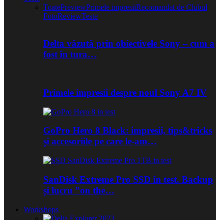
Toate
Preview
Primele impresii
Recomandat de Clubul
Foto
Review
Teste
Delta văzută prin obiectivele Sony – cum a
fost în tura…
Primele impresii despre noul Sony A7 IV
GoPro Hero 8 Black: impresii, tips&tricks
și accesoriile pe care le-am…
SanDisk Extreme Pro SSD în test. Backup
și lucru ”on the…
Workshops