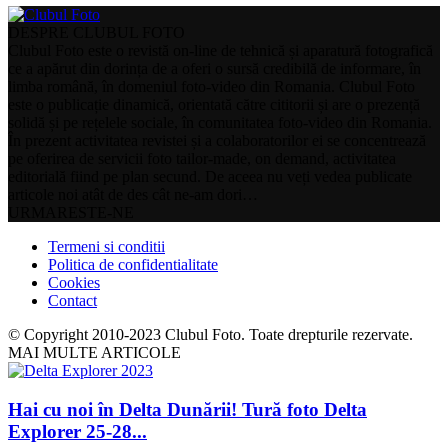
DESPRE CLUBUL FOTO
Clubul Foto este o revistă on-line de tehnică și aparatură fotografică
ce a apărut din dorința de a oferi o sursă credibilă de informare, în
limba română, în domeniul foto-video din Romania. Clubul Foto
este o publicație dinamică, orientată către cititorii și are o prezență
solidă și pe rețelele sociale, în comunitatea foto-video din Romania.
În prezent activitatea revistei și a colaboratorilor ei se concentrează
pe oferirea de servicii foto tailor-made, on demand, activitatea
editorială fiind pe plan secund. De aceea nu veți vedea publicate
articole noi atât de des cât ne-am dori…
URMARESTE-NE
Termeni si conditii
Politica de confidentialitate
Cookies
Contact
© Copyright 2010-2023 Clubul Foto. Toate drepturile rezervate.
MAI MULTE ARTICOLE
Hai cu noi în Delta Dunării! Tură foto Delta
Explorer 25-28...