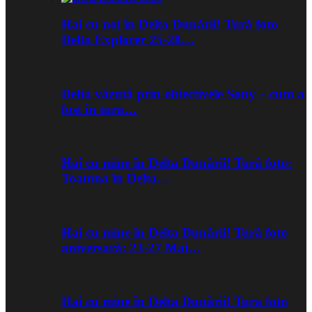
Hai cu noi în Delta Dunării! Tură foto
Delta Explorer 25-28…
Delta văzută prin obiectivele Sony – cum a
fost în tura…
Hai cu mine în Delta Dunării! Tură foto:
Toamna în Delta…
Hai cu mine în Delta Dunării! Tură foto
aniversară: 23-27 Mai…
Hai cu mine în Delta Dunării! Tura foto