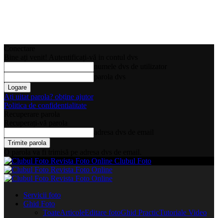
Conectare
Bine ați venit! Autentificați-vă in contul dvs
numele dvs de utilizator
parola dvs
Ați uitat parola? obține ajutor
Politica de confidentialitate
Recuperare parola
Recuperați-vă parola
adresa dvs de email
O parola va fi trimisă pe adresa dvs de email.
Clubul Foto
Servicii foto
Ghid Foto
Toate
Articole
Editare foto
Ghid Practic
Tutoriale Video