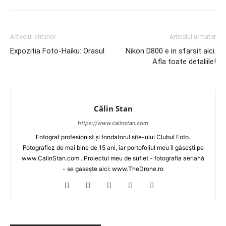
Articolul anterior
Articolul urmator
Expozitia Foto-Haiku: Orasul
Nikon D800 e in sfarsit aici.
Afla toate detaliile!
Călin Stan
https://www.calinstan.com
Fotograf profesionist și fondatorul site-ului Clubul Foto.
Fotografiez de mai bine de 15 ani, iar portofoliul meu îl găsești pe
www.CalinStan.com . Proiectul meu de suflet - fotografia aeriană
- se gasește aici: www.TheDrone.ro