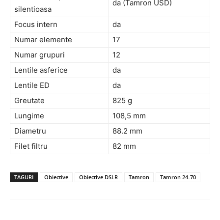
da (Tamron USD)
silentioasa
Focus intern
da
Numar elemente
17
Numar grupuri
12
Lentile asferice
da
Lentile ED
da
Greutate
825 g
Lungime
108,5 mm
Diametru
88.2 mm
Filet filtru
82 mm
TAGURI
Obiective
Obiective DSLR
Tamron
Tamron 24-70