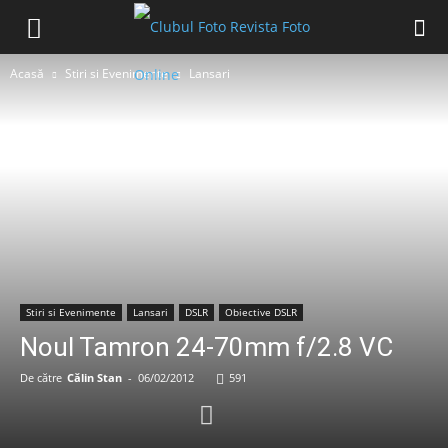
Acasă
Stiri si Evenimente
Lansari
Stiri si Evenimente
Lansari
DSLR
Obiective DSLR
Noul Tamron 24-70mm f/2.8 VC
De către
Călin Stan
-
06/02/2012
591