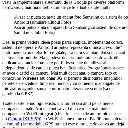
vasta in implementarea sistemului de la Google pe diverse platforme
hardware. Chiar ma intreb acum de ce le-a luat atat de mult?
Asa ar putea arata un aparat foto Samsung cu sistem de operar
(simulare Clubul Foto)
Desi la prima vedere ideea poate parea stupida, implementat corect,
sistemul de operare Android ar putea reprezenta o mica „revolutie”
in domeniul camerelor foto digitale, asa cum s-a intamplat si in cazul
telefoanelor mobile. Ma gandesc doar la multitudinea de aplicatii
dedicate aparatelor foto care pot fi dezvoltate de utilizatorii
independenti si de care ar putea beneficia orice fotograf amator care
ar avea o astfel de camera. Mai mult decat atat, o camera foto cu
conexiune
Wireless
sau chiar
3G
ar permite distribuirea imaginilor
pe retelele sociale in timp real, inclusiv cu comentarii adaugate de
fotograf imaginilor sau alte informatii interactive si utile (sa ne
gandim la
GPS
?).
Toate aceste tehnologii exista, intr-un fel sau altul pe camerele
compacte actuale. Am inceput sa vad din ce in ce mai multe
compacte cu
Wi-Fi integrat
(chiar in aceste zile am primit la teste
un
Canon IXUS 510
cu Wi-Fi si conexiune cu iPad/iPhone – detalii
in curand!) iar modulul GPS nu mai este o raritate de cativa ani deja.