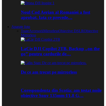
Noul Cod Aerian al Romaniei a fost
aprobat. Iata ce prevede…
Aparate foto
Toate
Accesorii
Mirrorless
Obiective DSLR
Obiective
Mirrorless
LaCie DJI Copilot 2TB. Backup „on the
go” pentru cardurile de…
De ce am trecut pe mirrorless
Corespondenta din Scotia: am testat noile
obiective Sony 135mm f/1.8 G…