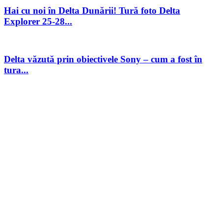
Hai cu noi în Delta Dunării! Tură foto Delta
Explorer 25-28...
Delta văzută prin obiectivele Sony – cum a fost în
tura...