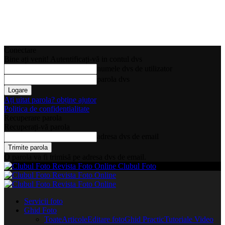
Conectare
Bine ați venit! Autentificați-vă in contul dvs
numele dvs de utilizator
parola dvs
Ați uitat parola? obține ajutor
Politica de confidentialitate
Recuperare parola
Recuperați-vă parola
adresa dvs de email
O parola va fi trimisă pe adresa dvs de email.
Clubul Foto
Servicii foto
Ghid Foto
Toate
Articole
Editare foto
Ghid Practic
Tutoriale Video