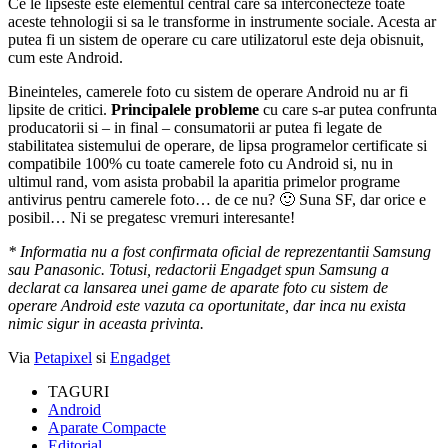
Ce le lipseste este elementul central care sa interconecteze toate
aceste tehnologii si sa le transforme in instrumente sociale. Acesta ar
putea fi un sistem de operare cu care utilizatorul este deja obisnuit,
cum este Android.
Bineinteles, camerele foto cu sistem de operare Android nu ar fi
lipsite de critici.
Principalele probleme
cu care s-ar putea confrunta
producatorii si – in final – consumatorii ar putea fi legate de
stabilitatea sistemului de operare, de lipsa programelor certificate si
compatibile 100% cu toate camerele foto cu Android si, nu in
ultimul rand, vom asista probabil la aparitia primelor programe
antivirus pentru camerele foto… de ce nu? 🙂 Suna SF, dar orice e
posibil… Ni se pregatesc vremuri interesante!
* Informatia nu a fost confirmata oficial de reprezentantii Samsung
sau Panasonic. Totusi, redactorii Engadget spun Samsung a
declarat ca lansarea unei game de aparate foto cu sistem de
operare Android este vazuta ca oportunitate, dar inca nu exista
nimic sigur in aceasta privinta.
Via
Petapixel
si
Engadget
TAGURI
Android
Aparate Compacte
Editorial