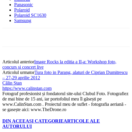
Panasonic
Polaroid
Polaroid SC1630
Samsung
Articolul anterior
Image Rocks la editia a II-a: Workshop foto,
concurs si concert live
Articolul urmator
Tura foto in Parang, alaturi de Ciprian Dumitrescu
– 27-29 aprilie 2012
Călin Stan
https://www.calinstan.com
Fotograf profesionist și fondatorul site-ului Clubul Foto. Fotografiez
de mai bine de 15 ani, iar portofoliul meu îl găsești pe
www.CalinStan.com . Proiectul meu de suflet - fotografia aeriană -
se gasește aici: www.TheDrone.ro
DIN ACEEASI CATEGORIE
ARTICOLE ALE
AUTORULUI