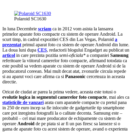
Polaroid SC1630
In luna Decembrie
scriam
ca in 2012 vom asista la lansarea
primelor aparate foto compacte cu sistem de operare Android. La
scurt timp, in cadrul expozitiei CES din Las Vegas, Polaroid
a
prezentat
primul aparat foto cu sistem de operare Android din lume.
La doua luni dupa
CES
, redactorii blogului Engadget au publicat un
articol
in care prezinta pozitia
semi-oficiala*
a companiei
Samsung
referitoare la viitorul camerelor foto compacte, afirmand totodata ca
este posibil sa vedem aparate cu sistem de operare Android si de la
producatorul coreean. Mai mult decat atat, zvonurile circula repede
si au aparut voci care afirma ca si
Panasonic
cerceteaza in aceasta
directie.
Oricat de ciudat ar parea la prima vedere, aceasta este totusi o
evolutie logica in segmentul camerelor foto compacte
, mai ales ca
statisticile de vanzari
arata cum aparatele compacte cu pretul pana
in 250 de euro incep sa fie inlocuite de gadgeturile tip smartphone
care pot inregistra fotografii la o calitate decenta. Samsung este –
probabil – cel mai mare producator de echipamente cu sistem de
operare
Android
de pe piata si ar fi un pas firesc sa lanseze si o
gama de aparate foto cu acest sistem de operare, avand o experienta