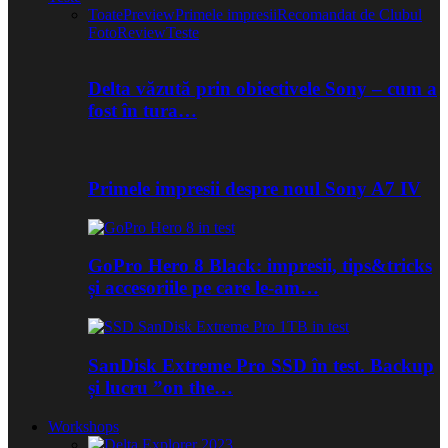
Toate
Preview
Primele impresii
Recomandat de Clubul
Foto
Review
Teste
Delta văzută prin obiectivele Sony – cum a
fost în tura…
Primele impresii despre noul Sony A7 IV
GoPro Hero 8 Black: impresii, tips&tricks
și accesoriile pe care le-am…
SanDisk Extreme Pro SSD în test. Backup
și lucru ”on the…
Workshops