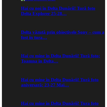
Hai cu noi în Delta Dunării! Tură foto
Delta Explorer 25-28…
Delta văzută prin obiectivele Sony – cum a
fost în tura…
Hai cu mine în Delta Dunării! Tură foto:
Toamna în Delta…
Hai cu mine în Delta Dunării! Tură foto
aniversară: 23-27 Mai…
Hai cu mine în Delta Dunării! Tura foto