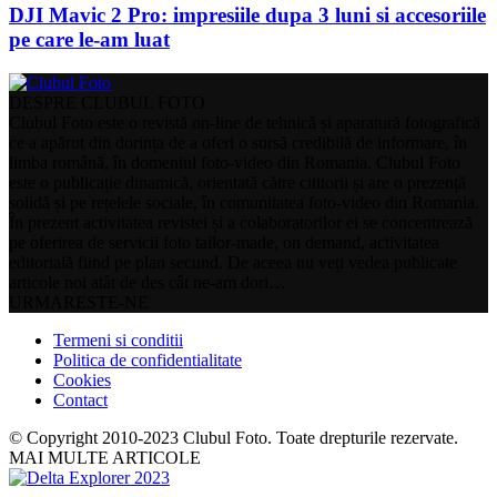
DJI Mavic 2 Pro: impresiile dupa 3 luni si accesoriile
pe care le-am luat
DESPRE CLUBUL FOTO
Clubul Foto este o revistă on-line de tehnică și aparatură fotografică
ce a apărut din dorința de a oferi o sursă credibilă de informare, în
limba română, în domeniul foto-video din Romania. Clubul Foto
este o publicație dinamică, orientată către cititorii și are o prezență
solidă și pe rețelele sociale, în comunitatea foto-video din Romania.
În prezent activitatea revistei și a colaboratorilor ei se concentrează
pe oferirea de servicii foto tailor-made, on demand, activitatea
editorială fiind pe plan secund. De aceea nu veți vedea publicate
articole noi atât de des cât ne-am dori…
URMARESTE-NE
Termeni si conditii
Politica de confidentialitate
Cookies
Contact
© Copyright 2010-2023 Clubul Foto. Toate drepturile rezervate.
MAI MULTE ARTICOLE