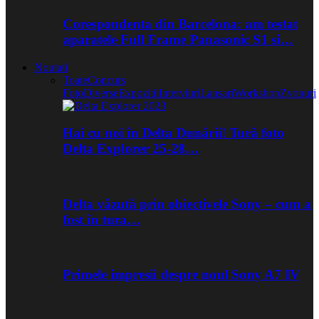
Corespondenta din Barcelona: am testat
aparatele Full Frame Panasonic S1 si…
Noutati
Toate
Concurs
Foto
Diverse
Expozitii
Interviuri
Lansari
Workshop
Zvonuri
Hai cu noi în Delta Dunării! Tură foto
Delta Explorer 25-28…
Delta văzută prin obiectivele Sony – cum a
fost în tura…
Primele impresii despre noul Sony A7 IV