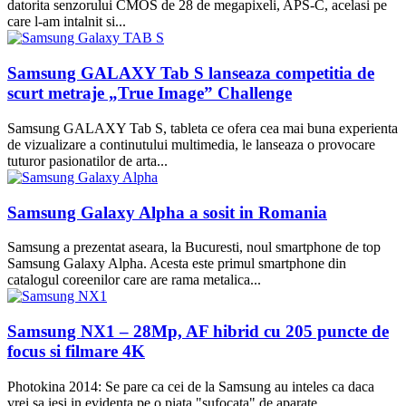
datorita senzorului CMOS de 28 de megapixeli, APS-C, acelasi pe
care l-am intalnit si...
Samsung GALAXY Tab S lanseaza competitia de
scurt metraje „True Image” Challenge
Samsung GALAXY Tab S, tableta ce ofera cea mai buna experienta
de vizualizare a continutului multimedia, le lanseaza o provocare
tuturor pasionatilor de arta...
Samsung Galaxy Alpha a sosit in Romania
Samsung a prezentat aseara, la Bucuresti, noul smartphone de top
Samsung Galaxy Alpha. Acesta este primul smartphone din
catalogul coreenilor care are rama metalica...
Samsung NX1 – 28Mp, AF hibrid cu 205 puncte de
focus si filmare 4K
Photokina 2014: Se pare ca cei de la Samsung au inteles ca daca
vrei sa iesi in evidenta pe o piata "sufocata" de aparate...