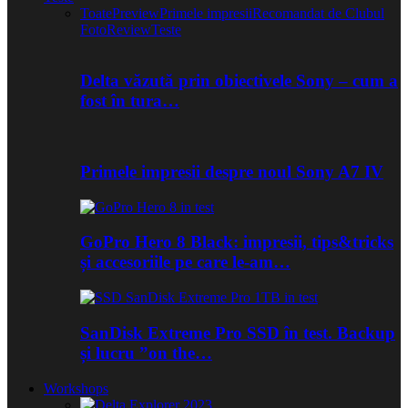
Toate
Preview
Primele impresii
Recomandat de Clubul
Foto
Review
Teste
Delta văzută prin obiectivele Sony – cum a
fost în tura…
Primele impresii despre noul Sony A7 IV
GoPro Hero 8 Black: impresii, tips&tricks
și accesoriile pe care le-am…
SanDisk Extreme Pro SSD în test. Backup
și lucru ”on the…
Workshops