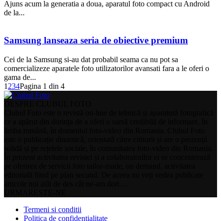
Ajuns acum la generatia a doua, aparatul foto compact cu Android
de la...
Samsung lanseaza seria de obiective premium
Cei de la Samsung si-au dat probabil seama ca nu pot sa
comercializeze aparatele foto utilizatorilor avansati fara a le oferi o
gama de...
1
2
3
4
Pagina 1 din 4
DESPRE CLUBUL FOTO
Clubul Foto este o revistă on-line de tehnică și aparatură fotografică
ce a apărut din dorința de a oferi o sursă credibilă de informare, în
limba română, în domeniul foto-video din Romania. Clubul Foto
este o publicație dinamică, orientată către cititorii și are o prezență
solidă și pe rețelele sociale, în comunitatea foto-video din Romania.
În prezent activitatea revistei și a colaboratorilor ei se concentrează
pe oferirea de servicii foto tailor-made, on demand, activitatea
editorială fiind pe plan secund. De aceea nu veți vedea publicate
articole noi atât de des cât ne-am dori…
URMARESTE-NE
Termeni si conditii
Politica de confidentialitate