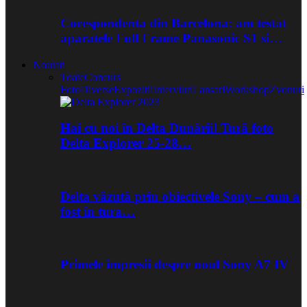
Corespondenta din Barcelona: am testat
aparatele Full Frame Panasonic S1 si…
Noutati
Toate
Concurs
Foto
Diverse
Expozitii
Interviuri
Lansari
Workshop
Zvonuri
Hai cu noi în Delta Dunării! Tură foto
Delta Explorer 25-28…
Delta văzută prin obiectivele Sony – cum a
fost în tura…
Primele impresii despre noul Sony A7 IV