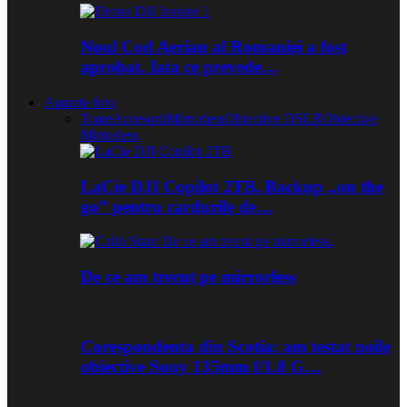
Noul Cod Aerian al Romaniei a fost
aprobat. Iata ce prevede…
Aparate foto
Toate
Accesorii
Mirrorless
Obiective DSLR
Obiective
Mirrorless
LaCie DJI Copilot 2TB. Backup „on the
go” pentru cardurile de…
De ce am trecut pe mirrorless
Corespondenta din Scotia: am testat noile
obiective Sony 135mm f/1.8 G…