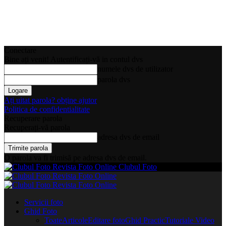
Conectare
Bine ați venit! Autentificați-vă in contul dvs
numele dvs de utilizator
parola dvs
Ați uitat parola? obține ajutor
Politica de confidentialitate
Recuperare parola
Recuperați-vă parola
adresa dvs de email
O parola va fi trimisă pe adresa dvs de email.
Clubul Foto
Servicii foto
Ghid Foto
Toate
Articole
Editare foto
Ghid Practic
Tutoriale Video