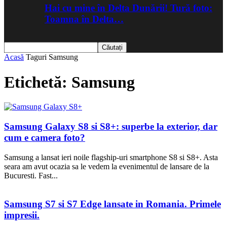
Hai cu mine în Delta Dunării! Tură foto:
Toamna în Delta…
Acasă
Taguri
Samsung
Etichetă: Samsung
Samsung Galaxy S8 si S8+: superbe la exterior, dar
cum e camera foto?
Samsung a lansat ieri noile flagship-uri smartphone S8 si S8+. Asta
seara am avut ocazia sa le vedem la evenimentul de lansare de la
Bucuresti. Fast...
Samsung S7 si S7 Edge lansate in Romania. Primele
impresii.