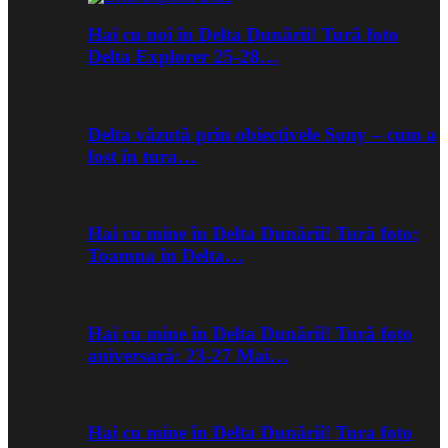
Hai cu noi în Delta Dunării! Tură foto
Delta Explorer 25-28…
Delta văzută prin obiectivele Sony – cum a
fost în tura…
Hai cu mine în Delta Dunării! Tură foto:
Toamna în Delta…
Hai cu mine în Delta Dunării! Tură foto
aniversară: 23-27 Mai…
Hai cu mine în Delta Dunării! Tura foto