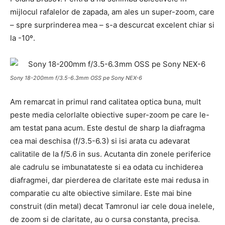
mijlocul rafalelor de zapada, am ales un super-zoom, care
– spre surprinderea mea – s-a descurcat excelent chiar si
la -10º.
Sony 18-200mm f/3.5-6.3mm OSS pe Sony NEX-6
Am remarcat in primul rand calitatea optica buna, mult
peste media celorlalte obiective super-zoom pe care le-
am testat pana acum. Este destul de sharp la diafragma
cea mai deschisa (f/3.5-6.3) si isi arata cu adevarat
calitatile de la f/5.6 in sus. Acutanta din zonele periferice
ale cadrulu se imbunatateste si ea odata cu inchiderea
diafragmei, dar pierderea de claritate este mai redusa in
comparatie cu alte obiective similare. Este mai bine
construit (din metal) decat Tamronul iar cele doua inelele,
de zoom si de claritate, au o cursa constanta, precisa.