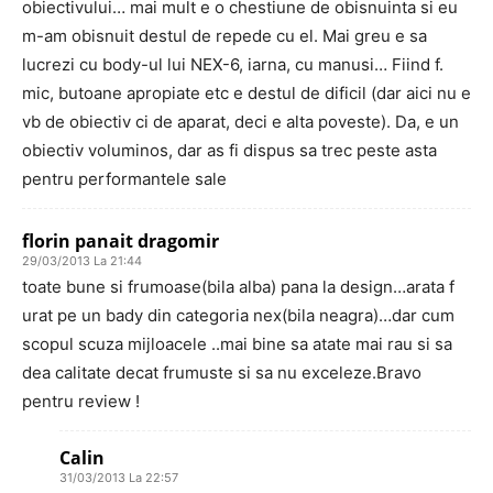
obiectivului… mai mult e o chestiune de obisnuinta si eu
m-am obisnuit destul de repede cu el. Mai greu e sa
lucrezi cu body-ul lui NEX-6, iarna, cu manusi… Fiind f.
mic, butoane apropiate etc e destul de dificil (dar aici nu e
vb de obiectiv ci de aparat, deci e alta poveste). Da, e un
obiectiv voluminos, dar as fi dispus sa trec peste asta
pentru performantele sale
florin panait dragomir
29/03/2013 La 21:44
toate bune si frumoase(bila alba) pana la design…arata f
urat pe un bady din categoria nex(bila neagra)…dar cum
scopul scuza mijloacele ..mai bine sa atate mai rau si sa
dea calitate decat frumuste si sa nu exceleze.Bravo
pentru review !
Calin
31/03/2013 La 22:57