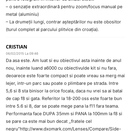
– o senzație extraordinară pentru zoom/focus manual pe
metal (aluminiu)
– La drumeții lungi, contrar așteptărilor nu este obositor
(turul complet al parcului plitvice din croația).
CRISTIAN
06/02/2015 La 09:46
Da asa este. Am luat si eu obiectivul asta inainte de anul
nou, inainte luand a6000 cu obiectivulde kit si nu fara,
deoarece este foarte compact si poate vreau sa merg mai
lejer, intr-un parc sau poate o plimbare pe strada. Intre
5,6 si 8 sta binisor la orice focala, daca nu vrei sa ai batai
de cap f8 si gata. Referitor la 18-200 oss este foarte bun
intre 5.6 si 8, dar se poate mege pana la f11 fara teama.
Performanta face DUPA 35mm si PANA la 100mm la f8 si
se pare ca este mai bun decat ,,fratele cel
negru”http://www.dxomark.com/Lenses/Compare/Side-