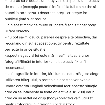
– nu cred că vreodată un body va fi echipat cu un obiectiv
de calitate (excepția poate fi întâlnită la full frame dar și
atunci în rare cazuri) deoarece prețul ar crește iar
publicul țintă s-ar reduce
– din acest motiv de multe ori poate fi achiziționat body-
ul fără obiectiv
– nu pot să-mi dau cu părerea despre alte obiective, dar
recomand din suflet acest obiectiv pentru rezultate
perfecte în orice situație.
-aspect negativ al lui este mărimea în situațile unor
fotografii/filmări în interior (un alt obiectiv fix ar fi
recomandat);
– la fotografiile în interior, fără lumină naturală și se alege
utilizarea blitzț-ului, o partea din acestea vor avea o
umbră datorită lungimii obiectivului (dar această situație
cred că se întâlnește la toate obiectivele 18-200) dar nu
cred că un astfel de grup (body+obiectiv) va fi utilizat
pentru fotografii în interior cu blitzul stock.