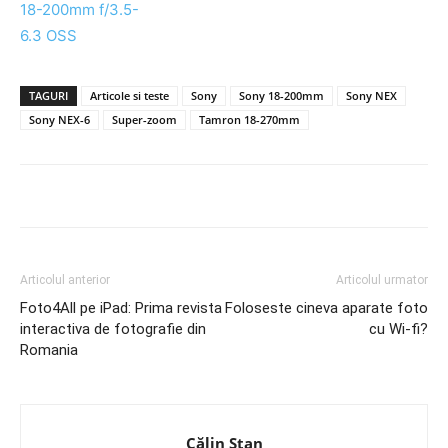
TAGURI
Articole si teste
Sony
Sony 18-200mm
Sony NEX
Sony NEX-6
Super-zoom
Tamron 18-270mm
Articolul anterior
Articolul urmator
Foto4All pe iPad: Prima revista
Foloseste cineva aparate foto
interactiva de fotografie din
cu Wi-fi?
Romania
Călin Stan