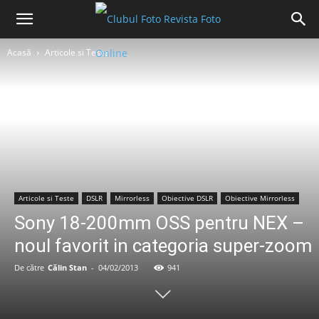
Acasă
Articole si Teste
Articole si Teste
DSLR
Mirrorless
Obiective DSLR
Obiective Mirrorless
Sony 18-200mm OSS pentru NEX –
noul favorit in categoria super-zoom
De către
Călin Stan
-
04/02/2013
941