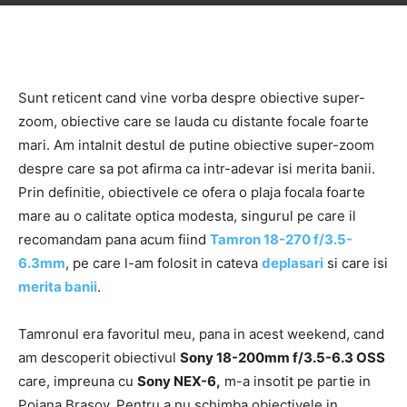
Sunt reticent cand vine vorba despre obiective super-
zoom, obiective care se lauda cu distante focale foarte
mari. Am intalnit destul de putine obiective super-zoom
despre care sa pot afirma ca intr-adevar isi merita banii.
Prin definitie, obiectivele ce ofera o plaja focala foarte
mare au o calitate optica modesta, singurul pe care il
recomandam pana acum fiind
Tamron 18-270 f/3.5-
6.3mm
, pe care l-am folosit in cateva
deplasari
si care isi
merita banii
.
Tamronul era favoritul meu, pana in acest weekend, cand
am descoperit obiectivul
Sony 18-200mm f/3.5-6.3 OSS
care, impreuna cu
Sony NEX-6,
m-a insotit pe partie in
Poiana Brasov. Pentru a nu schimba obiectivele in