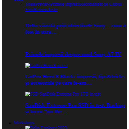
Toate
Preview
Primele impresii
Recomandat de Clubul
Foto
Review
Teste
Delta văzută prin obiectivele Sony – cum a
fost în tura…
Primele impresii despre noul Sony A7 IV
GoPro Hero 8 Black: impresii, tips&tricks
și accesoriile pe care le-am…
SanDisk Extreme Pro SSD în test. Backup
și lucru ”on the…
Workshops