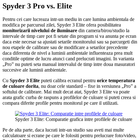
Spyder 3 Pro vs. Elite
Pentru cei care lucreaza intr-un mediu in care lumina ambientala de
modifica pe parcursul zilei, Spyder 3 Elite ofera posibilitatea
monitorizarii nivelului de iluminare
din camera/birou/studio la
intervale de timp care pot fi setate din program si va anunta pe ecran
daca este necesar sa ajustati setarile monitorului sau sa parcurgeti din
nou etapele de calibrare sau de modificare a setarilor precedente
daca diferenta de nivel a luminii ambientale influenteaza prea mult
conditile optime de lucru atunci cand prelucrati imagini. In varianta
„Pro” nu puteti seta manual intervalul de timp intre doua masuratori
succesive ale luminii ambientale.
Cu
Spyder 3 Elite
puteti calibra ecranul pentru
orice temperatura
de culoare dorita
, nu doar cele standard – fixe in versiunea „Pro” a
softului de calibrare. Mai mult decat atat, Spyder 3 Elite va poate
arata grafic curba de raspuns a profilelor de culoare si puteti creea si
compara diferite profile pentru monitorul pe care il utilizati.
Spyder 3 Elite: Comparatie grafica intre profilele de culoare
Pe de alta parte, daca lucrati intr-un studio sau aveti mai multe
calculatoare si ecrane pe care le folositi pentru prelucrare foto/video,