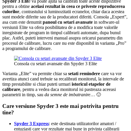
Spyder 3 Elit
e va poate ajuta sa calibrati toate aceste dispozitive
pentru a obtine
acelasi rezultat in ceea ce priveste reproducerea
culorilor
, contrastului si luminozitatii ecranelor, chiar daca acestea
sunt modele diferite sau de la producatori diferiti. Consola „Expert”,
asa cum este denumit
panoul cu setari avansate
in software-ul
versiunii Elite va ofera posibilitatea de a modifica toate valorile
inregistrate de program in timpul calibrarii automate, dupa bunul
plac. Astfel, puteti interveni manual asupra oricarui parametru din
procesul de calibrare, lucru care nu este disponibil in varianta „Pro”
a programului de calibrare.
Consola cu setari avansate din Spyder 3 Elite
Varianta „Elite” va permite chiar sa
setati remindere
care va vor
avertiza atunci cand trebuie sa recalibrati monitorul, la intervale de
timp prestabilite si chiar puteti urmari
istoricul etapelor de
calibrare
, pentru a vedea daca monitorul isi pastreaza aceeasi
parametrii in timp, sau
da semne de imbatranire
… 🙂
Care versiune Spyder 3 este mai potrivita pentru
tine?
Spyder 3 Express
: este destinata utilizatorilor amatori /
entuziasti care vor rezultate mai bune in privinta calibrarii