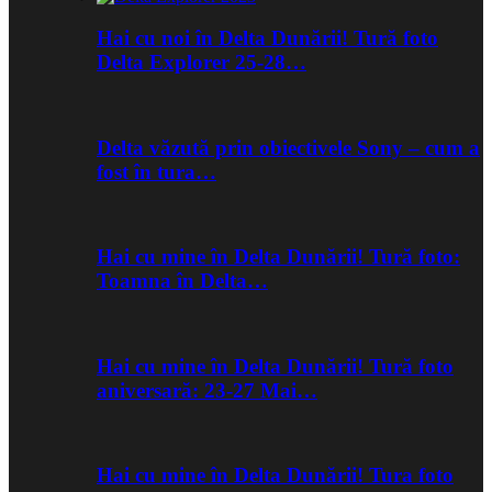
Hai cu noi în Delta Dunării! Tură foto
Delta Explorer 25-28…
Delta văzută prin obiectivele Sony – cum a
fost în tura…
Hai cu mine în Delta Dunării! Tură foto:
Toamna în Delta…
Hai cu mine în Delta Dunării! Tură foto
aniversară: 23-27 Mai…
Hai cu mine în Delta Dunării! Tura foto