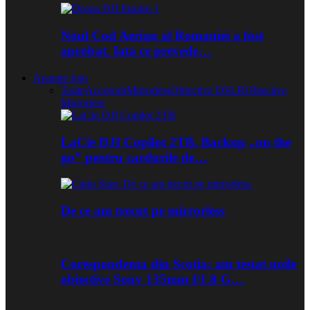
Noul Cod Aerian al Romaniei a fost
aprobat. Iata ce prevede…
Aparate foto
Toate
Accesorii
Mirrorless
Obiective DSLR
Obiective
Mirrorless
LaCie DJI Copilot 2TB. Backup „on the
go” pentru cardurile de…
De ce am trecut pe mirrorless
Corespondenta din Scotia: am testat noile
obiective Sony 135mm f/1.8 G…