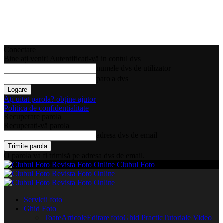
Conectare
Bine ați venit! Autentificați-vă in contul dvs
numele dvs de utilizator
parola dvs
Ați uitat parola? obține ajutor
Politica de confidentialitate
Recuperare parola
Recuperați-vă parola
adresa dvs de email
O parola va fi trimisă pe adresa dvs de email.
Clubul Foto
Servicii foto
Ghid Foto
Toate
Articole
Editare foto
Ghid Practic
Tutoriale Video