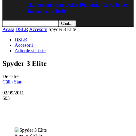
Hai cu mine în Delta Dunării! Tură foto:
Toamna în Delta…
Acasă
DSLR
Accesorii
Spyder 3 Elite
DSLR
Accesorii
Articole si Teste
Spyder 3 Elite
De către
Călin Stan
-
02/09/2011
603
Spyder 3 Elite