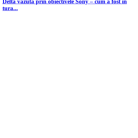
Delta văzută prin obiectivele Sony – cum a fost în
tura...