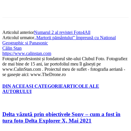
Articolul anterior
Numarul 2 al revistei Foto4All
Articolul urmator
„Martorii pământului” împreună cu National
Geographic si Panasonic
Călin Stan
https://www.calinstan.com
Fotograf profesionist și fondatorul site-ului Clubul Foto. Fotografiez
de mai bine de 15 ani, iar portofoliul meu îl găsești pe
www.CalinStan.com . Proiectul meu de suflet - fotografia aeriană -
se gasește aici: www.TheDrone.ro
DIN ACEEASI CATEGORIE
ARTICOLE ALE
AUTORULUI
Delta văzută prin obiectivele Sony – cum a fost în
tura foto Delta Explorer X, Mai 2021