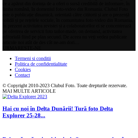
ce a apărut din dorința de a oferi o sursă credibilă de informare, în
limba română, în domeniul foto-video din Romania. Clubul Foto
este o publicație dinamică, orientată către cititorii și are o prezență
solidă și pe rețelele sociale, în comunitatea foto-video din Romania.
În prezent activitatea revistei și a colaboratorilor ei se concentrează
pe oferirea de servicii foto tailor-made, on demand, activitatea
editorială fiind pe plan secund. De aceea nu veți vedea publicate
articole noi atât de des cât ne-am dori…
URMARESTE-NE
Termeni si conditii
Politica de confidentialitate
Cookies
Contact
© Copyright 2010-2023 Clubul Foto. Toate drepturile rezervate.
MAI MULTE ARTICOLE
Hai cu noi în Delta Dunării! Tură foto Delta
Explorer 25-28...