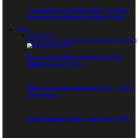
Corespondenta din Barcelona: am testat
aparatele Full Frame Panasonic S1 si…
Noutati
Toate
Concurs
Foto
Diverse
Expozitii
Interviuri
Lansari
Workshop
Zvonuri
Hai cu noi în Delta Dunării! Tură foto
Delta Explorer 25-28…
Delta văzută prin obiectivele Sony – cum a
fost în tura…
Primele impresii despre noul Sony A7 IV