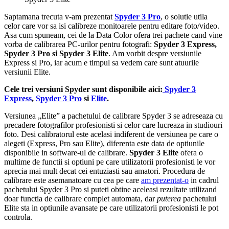
Saptamana trecuta v-am prezentat
Spyder 3 Pro
, o solutie utila
celor care vor sa isi calibreze monitoarele pentru editare foto/video.
Asa cum spuneam, cei de la Data Color ofera trei pachete cand vine
vorba de calibrarea PC-urilor pentru fotografi:
Spyder 3 Express,
Spyder 3 Pro si Spyder 3 Elite
. Am vorbit despre versiunile
Express si Pro, iar acum e timpul sa vedem care sunt atuurile
versiunii Elite.
Cele trei versiuni Spyder sunt disponibile aici:
Spyder 3
Express
,
Spyder 3 Pro
si
Elite
.
Versiunea „Elite” a pachetului de calibrare Spyder 3 se adreseaza cu
precadere fotografilor profesionisti si celor care lucreaza in studiouri
foto. Desi calibratorul este acelasi indiferent de versiunea pe care o
alegeti (Express, Pro sau Elite), diferenta este data de optiunile
disponibile in software-ul de calibrare.
Spyder 3 Elite
ofera o
multime de functii si optiuni pe care utilizatorii profesionisti le vor
aprecia mai mult decat cei entuziasti sau amatori. Procedura de
calibrare este asemanatoare cu cea pe care
am prezentat-o
in cadrul
pachetului Spyder 3 Pro si puteti obtine aceleasi rezultate utilizand
doar functia de calibrare complet automata, dar
puterea
pachetului
Elite sta in optiunile avansate pe care utilizatorii profesionisti le pot
controla.