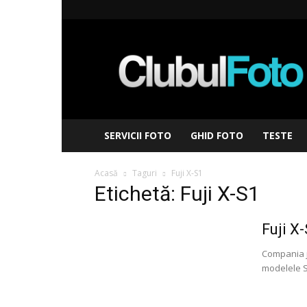
Clubul
Foto
SERVICII FOTO
GHID FOTO
TESTE
Acasă
Taguri
Fuji X-S1
Etichetă: Fuji X-S1
Fuji X
Compania ja
modelele S