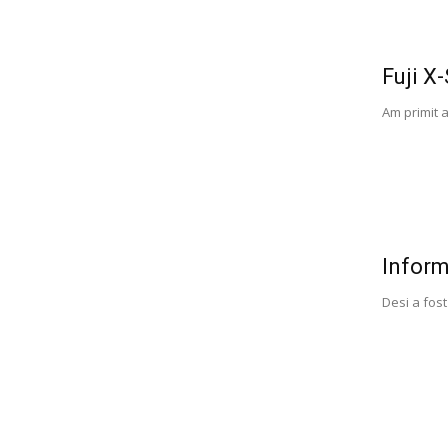
Fuji X
Am primit a
Inform
Desi a fost