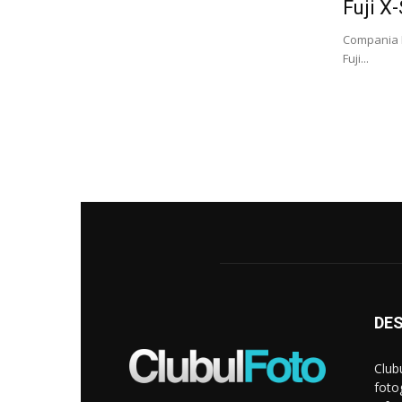
Fuji X
Compania Fu
Fuji...
DE
Club
foto