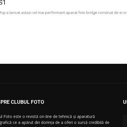
-S1
ji a lansat astazi cel mai performant aparat foto bridge construit de ei vr
SPRE CLUBUL FOTO
U
ul Foto este o revistă on-line de tehnică și aparatură
grafică ce a apărut din dorința de a oferi o sursă credibilă de