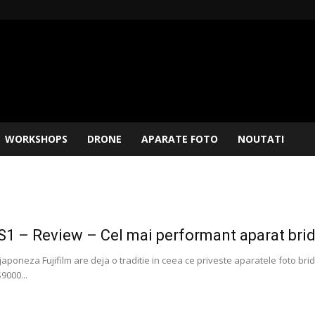
WORKSHOPS
DRONE
APARATE FOTO
NOUTATI
-S1 – Review – Cel mai performant aparat br
poneza Fujifilm are deja o traditie in ceea ce priveste aparatele foto brid
9000...