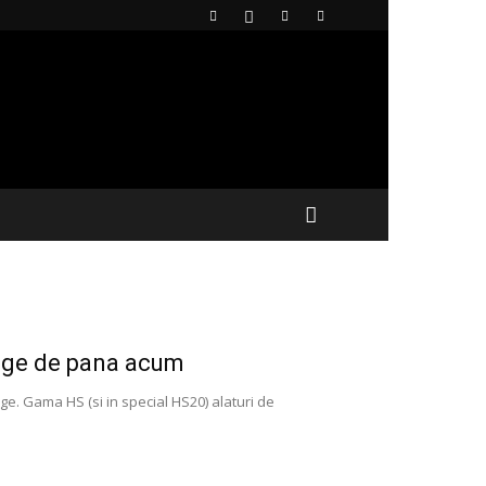
idge de pana acum
ge. Gama HS (si in special HS20) alaturi de