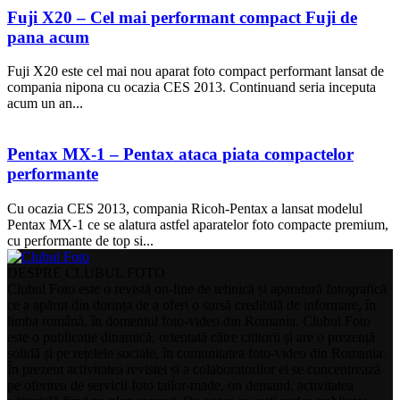
Fuji X20 – Cel mai performant compact Fuji de
pana acum
Fuji X20 este cel mai nou aparat foto compact performant lansat de
compania nipona cu ocazia CES 2013. Continuand seria inceputa
acum un an...
Pentax MX-1 – Pentax ataca piata compactelor
performante
Cu ocazia CES 2013, compania Ricoh-Pentax a lansat modelul
Pentax MX-1 ce se alatura astfel aparatelor foto compacte premium,
cu performante de top si...
DESPRE CLUBUL FOTO
Clubul Foto este o revistă on-line de tehnică și aparatură fotografică
ce a apărut din dorința de a oferi o sursă credibilă de informare, în
limba română, în domeniul foto-video din Romania. Clubul Foto
este o publicație dinamică, orientată către cititorii și are o prezență
solidă și pe rețelele sociale, în comunitatea foto-video din Romania.
În prezent activitatea revistei și a colaboratorilor ei se concentrează
pe oferirea de servicii foto tailor-made, on demand, activitatea