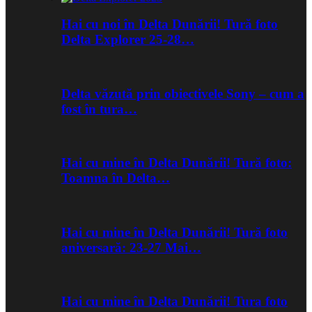
Hai cu noi în Delta Dunării! Tură foto
Delta Explorer 25-28…
Delta văzută prin obiectivele Sony – cum a
fost în tura…
Hai cu mine în Delta Dunării! Tură foto:
Toamna în Delta…
Hai cu mine în Delta Dunării! Tură foto
aniversară: 23-27 Mai…
Hai cu mine în Delta Dunării! Tura foto