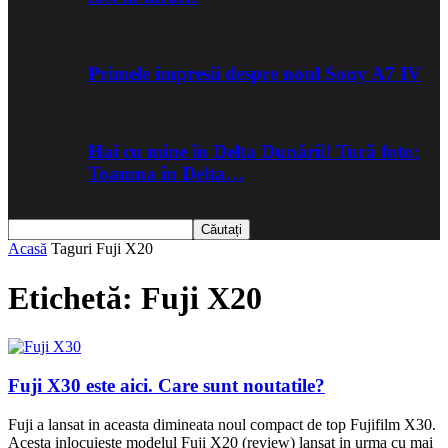
Primele impresii despre noul Sony A7 IV
Hai cu mine în Delta Dunării! Tură foto:
Toamna în Delta…
Acasă
Taguri
Fuji X20
Etichetă: Fuji X20
Fuji X30 este aici. Care sunt noutatile?
Fuji a lansat in aceasta dimineata noul compact de top Fujifilm X30.
Acesta inlocuieste modelul Fuji X20 (review) lansat in urma cu mai