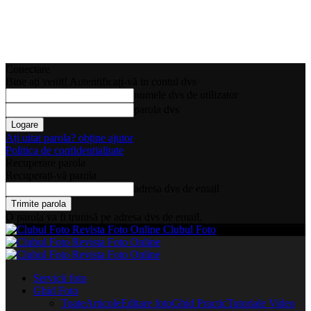
Conectare
Bine ați venit! Autentificați-vă in contul dvs
numele dvs de utilizator
parola dvs
Ați uitat parola? obține ajutor
Politica de confidentialitate
Recuperare parola
Recuperați-vă parola
adresa dvs de email
O parola va fi trimisă pe adresa dvs de email.
Clubul Foto
Servicii foto
Ghid Foto
Toate
Articole
Editare foto
Ghid Practic
Tutoriale Video