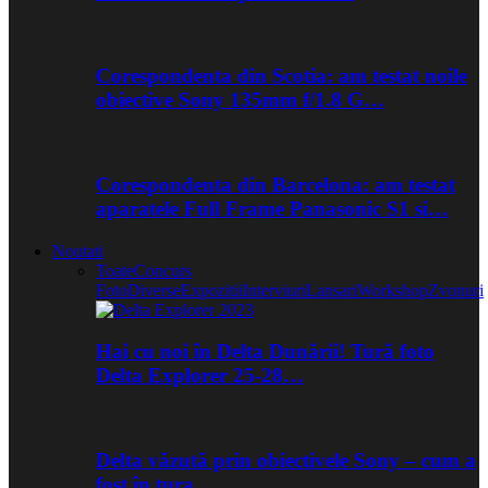
Corespondenta din Scotia: am testat noile
obiective Sony 135mm f/1.8 G…
Corespondenta din Barcelona: am testat
aparatele Full Frame Panasonic S1 si…
Noutati
Toate
Concurs
Foto
Diverse
Expozitii
Interviuri
Lansari
Workshop
Zvonuri
Hai cu noi în Delta Dunării! Tură foto
Delta Explorer 25-28…
Delta văzută prin obiectivele Sony – cum a
fost în tura…