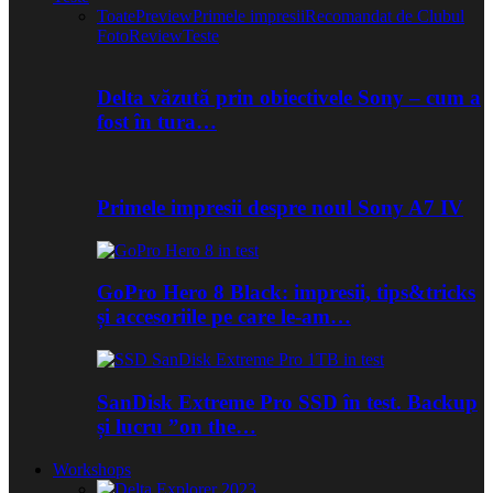
Toate
Preview
Primele impresii
Recomandat de Clubul
Foto
Review
Teste
Delta văzută prin obiectivele Sony – cum a
fost în tura…
Primele impresii despre noul Sony A7 IV
GoPro Hero 8 Black: impresii, tips&tricks
și accesoriile pe care le-am…
SanDisk Extreme Pro SSD în test. Backup
și lucru ”on the…
Workshops