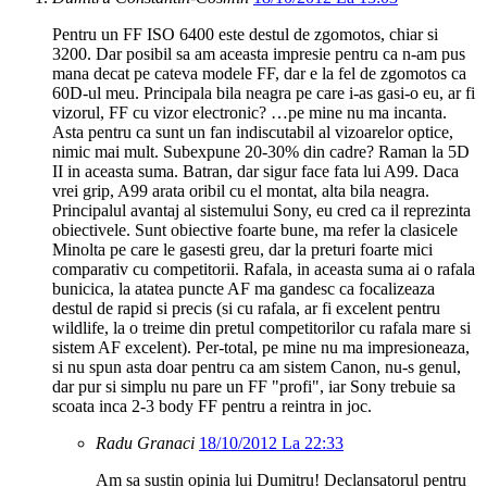
Pentru un FF ISO 6400 este destul de zgomotos, chiar si
3200. Dar posibil sa am aceasta impresie pentru ca n-am pus
mana decat pe cateva modele FF, dar e la fel de zgomotos ca
60D-ul meu. Principala bila neagra pe care i-as gasi-o eu, ar fi
vizorul, FF cu vizor electronic? …pe mine nu ma incanta.
Asta pentru ca sunt un fan indiscutabil al vizoarelor optice,
nimic mai mult. Subexpune 20-30% din cadre? Raman la 5D
II in aceasta suma. Batran, dar sigur face fata lui A99. Daca
vrei grip, A99 arata oribil cu el montat, alta bila neagra.
Principalul avantaj al sistemului Sony, eu cred ca il reprezinta
obiectivele. Sunt obiective foarte bune, ma refer la clasicele
Minolta pe care le gasesti greu, dar la preturi foarte mici
comparativ cu competitorii. Rafala, in aceasta suma ai o rafala
bunicica, la atatea puncte AF ma gandesc ca focalizeaza
destul de rapid si precis (si cu rafala, ar fi excelent pentru
wildlife, la o treime din pretul competitorilor cu rafala mare si
sistem AF excelent). Per-total, pe mine nu ma impresioneaza,
si nu spun asta doar pentru ca am sistem Canon, nu-s genul,
dar pur si simplu nu pare un FF "profi", iar Sony trebuie sa
scoata inca 2-3 body FF pentru a reintra in joc.
Radu Granaci
18/10/2012 La 22:33
Am sa sustin opinia lui Dumitru! Declansatorul pentru