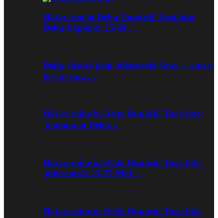
Hai cu noi în Delta Dunării! Tură foto
Delta Explorer 25-28…
Delta văzută prin obiectivele Sony – cum a
fost în tura…
Hai cu mine în Delta Dunării! Tură foto:
Toamna în Delta…
Hai cu mine în Delta Dunării! Tură foto
aniversară: 23-27 Mai…
Hai cu mine în Delta Dunării! Tura foto