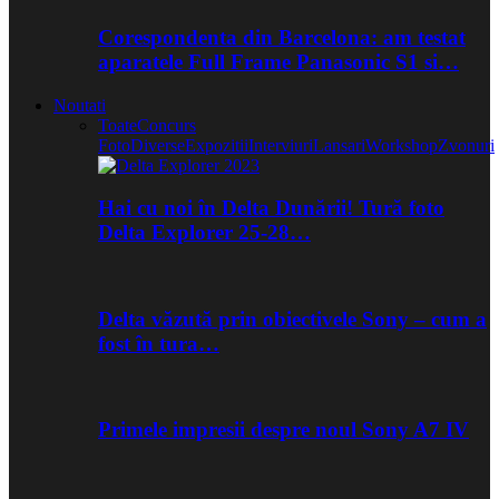
Corespondenta din Barcelona: am testat
aparatele Full Frame Panasonic S1 si…
Noutati
Toate
Concurs
Foto
Diverse
Expozitii
Interviuri
Lansari
Workshop
Zvonuri
Hai cu noi în Delta Dunării! Tură foto
Delta Explorer 25-28…
Delta văzută prin obiectivele Sony – cum a
fost în tura…
Primele impresii despre noul Sony A7 IV