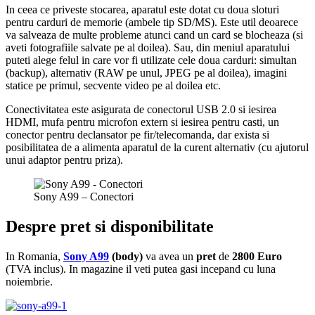
In ceea ce priveste stocarea, aparatul este dotat cu doua sloturi
pentru carduri de memorie (ambele tip SD/MS). Este util deoarece
va salveaza de multe probleme atunci cand un card se blocheaza (si
aveti fotografiile salvate pe al doilea). Sau, din meniul aparatului
puteti alege felul in care vor fi utilizate cele doua carduri: simultan
(backup), alternativ (RAW pe unul, JPEG pe al doilea), imagini
statice pe primul, secvente video pe al doilea etc.
Conectivitatea este asigurata de conectorul USB 2.0 si iesirea
HDMI, mufa pentru microfon extern si iesirea pentru casti, un
conector pentru declansator pe fir/telecomanda, dar exista si
posibilitatea de a alimenta aparatul de la curent alternativ (cu ajutorul
unui adaptor pentru priza).
Sony A99 – Conectori
Despre pret si disponibilitate
In Romania,
Sony A99
(body)
va avea un
pret
de
2800 Euro
(TVA inclus). In magazine il veti putea gasi incepand cu luna
noiembrie.