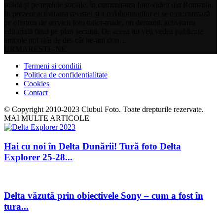
solidă și pe rețelele sociale, în comunitatea foto-video din Romania.
În prezent activitatea revistei și a colaboratorilor ei se concentrează
pe oferirea de servicii foto tailor-made, on demand, activitatea
editorială fiind pe plan secund. De aceea nu veți vedea publicate
articole noi atât de des cât ne-am dori…
URMARESTE-NE
Termeni si conditii
Politica de confidentialitate
Cookies
Contact
© Copyright 2010-2023 Clubul Foto. Toate drepturile rezervate.
MAI MULTE ARTICOLE
Hai cu noi în Delta Dunării! Tură foto Delta
Explorer 25-28...
Delta văzută prin obiectivele Sony – cum a fost în
tura...