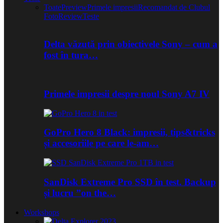
Toate
Preview
Primele impresii
Recomandat de Clubul
Foto
Review
Teste
Delta văzută prin obiectivele Sony – cum a
fost în tura…
Primele impresii despre noul Sony A7 IV
GoPro Hero 8 Black: impresii, tips&tricks
și accesoriile pe care le-am…
SanDisk Extreme Pro SSD în test. Backup
și lucru ”on the…
Workshops