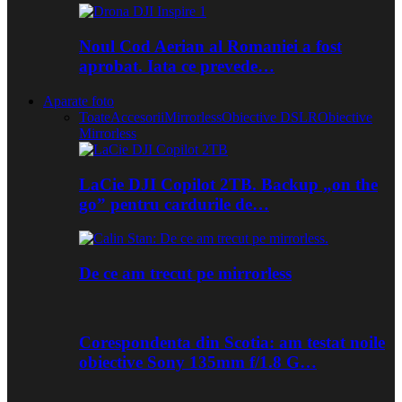
Noul Cod Aerian al Romaniei a fost
aprobat. Iata ce prevede…
Aparate foto
Toate
Accesorii
Mirrorless
Obiective DSLR
Obiective
Mirrorless
LaCie DJI Copilot 2TB. Backup „on the
go” pentru cardurile de…
De ce am trecut pe mirrorless
Corespondenta din Scotia: am testat noile
obiective Sony 135mm f/1.8 G…