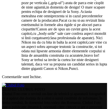
poze pe verticala („grip-ul”) arata de parca este cioplit
de niste agiamii,in domeniu de design! O mare scapare
pentru echipa de designeri de la Sony. Aciasta
meteahna este omniprezenta si in cazul precedentelor
camere de la producator.Pacat ca nu si-au revizuit linia
estetismului in formele alea rigide si pe alocuri parca
ciopartite!Canon are de spus un cuvint greu la acest
capitol,cu „body-urile” sale care confera aspect monolit
si linii curgatoare(clasa profesionala de aparate). Nici
Nikon nu da cu bita in balta la acest capitol,care vine cu
un aspect sobru aproape teutonic la constructie, si tot
odata nui lipseste armonia dintre elementele corpului si
linia de ansamblu construita cu acuratete,bravo lor!
Sony ar trebui sa invite la curtea lor niste designeri
talentati, daca vor sa propuna un candidat serios in lupta
dintre gigantii Canon si Nikon.Punct.
Comentariile sunt închise.
DESPRE CLUBUL FOTO
Clubul Foto este o revistă on-line de tehnică și aparatură fotografică
ce a apărut din dorința de a oferi o sursă credibilă de informare, în
limba română, în domeniul foto-video din Romania. Clubul Foto
este o publicație dinamică, orientată către cititorii și are o prezență