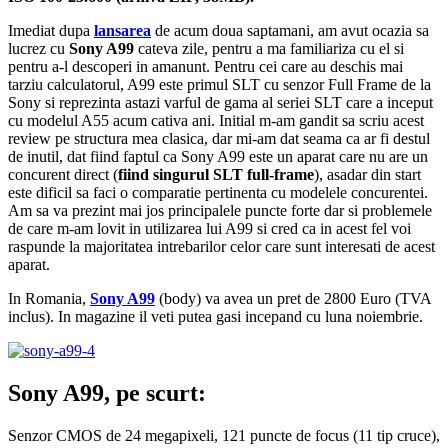
Imediat dupa
lansarea
de acum doua saptamani, am avut ocazia sa
lucrez cu
Sony A99
cateva zile, pentru a ma familiariza cu el si
pentru a-l descoperi in amanunt. Pentru cei care au deschis mai
tarziu calculatorul, A99 este primul SLT cu senzor Full Frame de la
Sony si reprezinta astazi varful de gama al seriei SLT care a inceput
cu modelul A55 acum cativa ani. Initial m-am gandit sa scriu acest
review pe structura mea clasica, dar mi-am dat seama ca ar fi destul
de inutil, dat fiind faptul ca Sony A99 este un aparat care nu are un
concurent direct (
fiind singurul SLT full-frame
), asadar din start
este dificil sa faci o comparatie pertinenta cu modelele concurentei.
Am sa va prezint mai jos principalele puncte forte dar si problemele
de care m-am lovit in utilizarea lui A99 si cred ca in acest fel voi
raspunde la majoritatea intrebarilor celor care sunt interesati de acest
aparat.
In Romania,
Sony A99
(body) va avea un pret de 2800 Euro (TVA
inclus). In magazine il veti putea gasi incepand cu luna noiembrie.
Sony A99, pe scurt:
Senzor CMOS de 24 megapixeli, 121 puncte de focus (11 tip cruce),