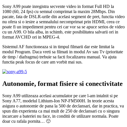
Sony A99 poate inregistra secvente video in format Full HD la
1080 (60, 24 fps) cu semnal comprimat la maxim 28Mbps. Din
pacate, fata de DSLR-urile din acelasi segment de pret, functia video
nu ofera si o iesire a semnalului necomprimat prin HDMI, ceea ce
poate fi un impediment pentru cei car vor sa se apuce serios de video
cu un A99. O bila alba, in schimb, este posibilitatea salvarii ori in
format AVCHD ori in MPEG-4.
Sistemul AF functioneaza si in timpul filmarii dar este limitat la
modul Program. Daca vreti sa filmati in modul Av sau Tv (prioritate
de timp / diafragma) trebuie sa facti focalizarea manual. Va ajuta
functia peak focus de care am vorbit mai sus.
Autonomie, format fisiere si conectivitate
Sony A99 utilizeaza acelasi acumulator pe care l-am intalnit si pe
Sony A77, modelul Lithium-Ion NP-FM500H. In teorie acesta
asigura o autonomie de pana la 500 de declansari, dar in practica, va
spun din experienta ca mai mult de 250 de declansari cu o singura
incarcare a bateriei nu face, in conditii de utilizare normala. Poate
doar cu rafala pornita… 🙂