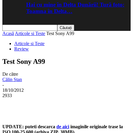
Hai cu mine în Delta Dunării! Tură foto:
Toamna în Delta…
Acasă
Articole si Teste
Test Sony A99
Articole si Teste
Review
Test Sony A99
De către
Călin Stan
-
18/10/2012
2933
UPDATE: puteti descarca
de aici
imaginile originale trase la
ISO 100-25.600 (arhiva ZIP, 38MB).