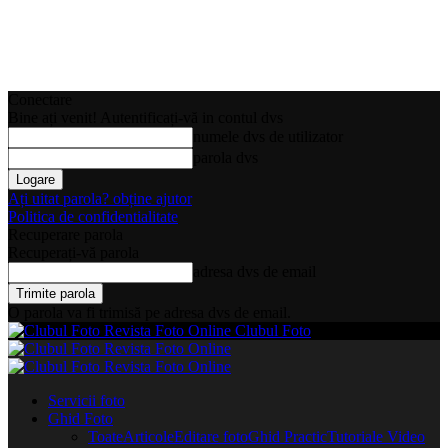
Conectare
Bine ați venit! Autentificați-vă in contul dvs
numele dvs de utilizator
parola dvs
Ați uitat parola? obține ajutor
Politica de confidentialitate
Recuperare parola
Recuperați-vă parola
adresa dvs de email
O parola va fi trimisă pe adresa dvs de email.
Clubul Foto
Servicii foto
Ghid Foto
Toate
Articole
Editare foto
Ghid Practic
Tutoriale Video