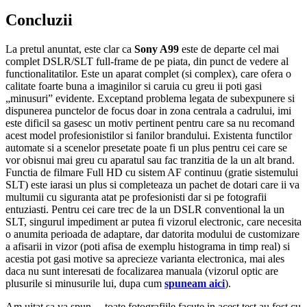
Concluzii
La pretul anuntat, este clar ca
Sony A99
este de departe cel mai
complet DSLR/SLT full-frame de pe piata, din punct de vedere al
functionalitatilor. Este un aparat complet (si complex), care ofera o
calitate foarte buna a imaginilor si caruia cu greu ii poti gasi
„minusuri” evidente. Exceptand problema legata de subexpunere si
dispunerea punctelor de focus doar in zona centrala a cadrului, imi
este dificil sa gasesc un motiv pertinent pentru care sa nu recomand
acest model profesionistilor si fanilor brandului. Existenta functilor
automate si a scenelor presetate poate fi un plus pentru cei care se
vor obisnui mai greu cu aparatul sau fac tranzitia de la un alt brand.
Functia de filmare Full HD cu sistem AF continuu (gratie sistemului
SLT) este iarasi un plus si completeaza un pachet de dotari care ii va
multumii cu siguranta atat pe profesionisti dar si pe fotografii
entuziasti. Pentru cei care trec de la un DSLR conventional la un
SLT, singurul impediment ar putea fi vizorul electronic, care necesita
o anumita perioada de adaptare, dar datorita modului de customizare
a afisarii in vizor (poti afisa de exemplu histograma in timp real) si
acestia pot gasi motive sa aprecieze varianta electronica, mai ales
daca nu sunt interesati de focalizarea manuala (vizorul optic are
plusurile si minusurile lui, dupa cum
spuneam aici
).
Am uitat sa va spun… toate fotografiile facute in acest test au fost cu