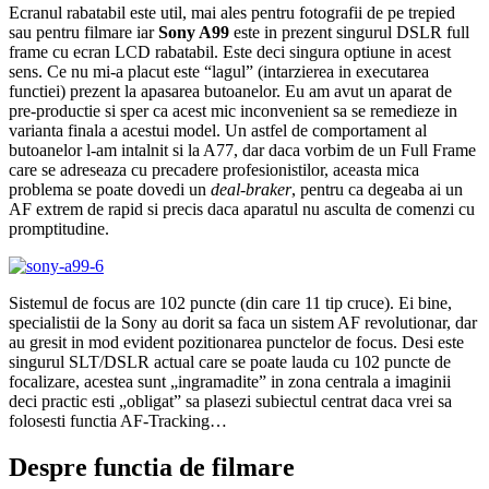
Ecranul rabatabil este util, mai ales pentru fotografii de pe trepied
sau pentru filmare iar
Sony A99
este in prezent singurul DSLR full
frame cu ecran LCD rabatabil. Este deci singura optiune in acest
sens. Ce nu mi-a placut este “lagul” (intarzierea in executarea
functiei) prezent la apasarea butoanelor. Eu am avut un aparat de
pre-productie si sper ca acest mic inconvenient sa se remedieze in
varianta finala a acestui model. Un astfel de comportament al
butoanelor l-am intalnit si la A77, dar daca vorbim de un Full Frame
care se adreseaza cu precadere profesionistilor, aceasta mica
problema se poate dovedi un
deal-braker
, pentru ca degeaba ai un
AF extrem de rapid si precis daca aparatul nu asculta de comenzi cu
promptitudine.
Sistemul de focus are 102 puncte (din care 11 tip cruce). Ei bine,
specialistii de la Sony au dorit sa faca un sistem AF revolutionar, dar
au gresit in mod evident pozitionarea punctelor de focus. Desi este
singurul SLT/DSLR actual care se poate lauda cu 102 puncte de
focalizare, acestea sunt „ingramadite” in zona centrala a imaginii
deci practic esti „obligat” sa plasezi subiectul centrat daca vrei sa
folosesti functia AF-Tracking…
Despre functia de filmare