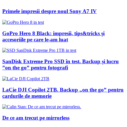
Primele impresii despre noul Sony A7 IV
GoPro Hero 8 Black: impresii, tips&tricks și
accesoriile pe care le-am luat
SanDisk Extreme Pro SSD în test. Backup și lucru
”on the go” pentru fotografi
LaCie DJI Copilot 2TB. Backup „on the go” pentru
cardurile de memorie
De ce am trecut pe mirrorless