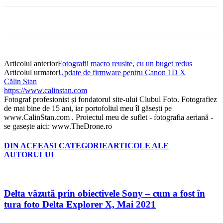
Articolul anterior
Fotografii macro reusite, cu un buget redus
Articolul urmator
Update de firmware pentru Canon 1D X
Călin Stan
https://www.calinstan.com
Fotograf profesionist și fondatorul site-ului Clubul Foto. Fotografiez
de mai bine de 15 ani, iar portofoliul meu îl găsești pe
www.CalinStan.com . Proiectul meu de suflet - fotografia aeriană -
se gasește aici: www.TheDrone.ro
DIN ACEEASI CATEGORIE
ARTICOLE ALE
AUTORULUI
Delta văzută prin obiectivele Sony – cum a fost în
tura foto Delta Explorer X, Mai 2021