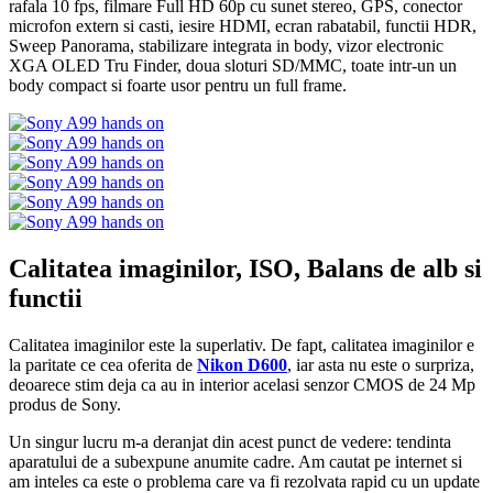
rafala 10 fps, filmare Full HD 60p cu sunet stereo, GPS, conector
microfon extern si casti, iesire HDMI, ecran rabatabil, functii HDR,
Sweep Panorama, stabilizare integrata in body, vizor electronic
XGA OLED Tru Finder, doua sloturi SD/MMC, toate intr-un un
body compact si foarte usor pentru un full frame.
Calitatea imaginilor, ISO, Balans de alb si
functii
Calitatea imaginilor este la superlativ. De fapt, calitatea imaginilor e
la paritate ce cea oferita de
Nikon D600
, iar asta nu este o surpriza,
deoarece stim deja ca au in interior acelasi senzor CMOS de 24 Mp
produs de Sony.
Un singur lucru m-a deranjat din acest punct de vedere: tendinta
aparatului de a subexpune anumite cadre. Am cautat pe internet si
am inteles ca este o problema care va fi rezolvata rapid cu un update