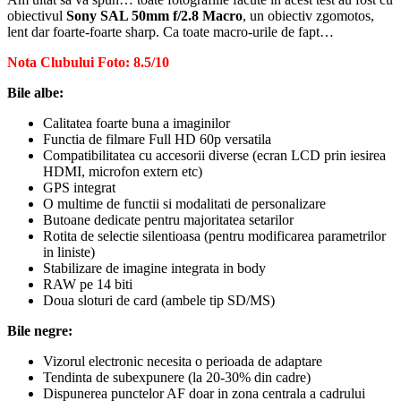
obiectivul
Sony SAL 50mm f/2.8 Macro
, un obiectiv zgomotos,
lent dar foarte-foarte sharp. Ca toate macro-urile de fapt…
Nota Clubului Foto: 8.5/10
Bile albe:
Calitatea foarte buna a imaginilor
Functia de filmare Full HD 60p versatila
Compatibilitatea cu accesorii diverse (ecran LCD prin iesirea
HDMI, microfon extern etc)
GPS integrat
O multime de functii si modalitati de personalizare
Butoane dedicate pentru majoritatea setarilor
Rotita de selectie silentioasa (pentru modificarea parametrilor
in liniste)
Stabilizare de imagine integrata in body
RAW pe 14 biti
Doua sloturi de card (ambele tip SD/MS)
Bile negre:
Vizorul electronic necesita o perioada de adaptare
Tendinta de subexpunere (la 20-30% din cadre)
Dispunerea punctelor AF doar in zona centrala a cadrului