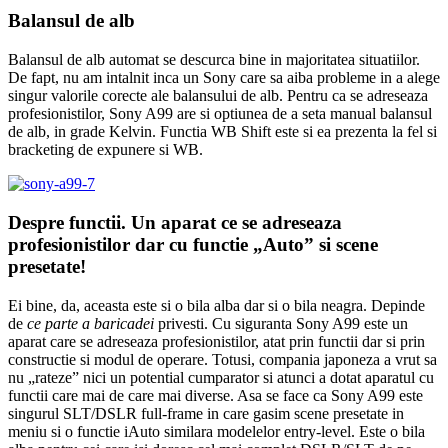
Balansul de alb
Balansul de alb automat se descurca bine in majoritatea situatiilor.
De fapt, nu am intalnit inca un Sony care sa aiba probleme in a alege
singur valorile corecte ale balansului de alb. Pentru ca se adreseaza
profesionistilor, Sony A99 are si optiunea de a seta manual balansul
de alb, in grade Kelvin. Functia WB Shift este si ea prezenta la fel si
bracketing de expunere si WB.
Despre functii. Un aparat ce se adreseaza
profesionistilor dar cu functie „Auto” si scene
presetate!
Ei bine, da, aceasta este si o bila alba dar si o bila neagra. Depinde
de
ce parte a baricadei
privesti. Cu siguranta Sony A99 este un
aparat care se adreseaza profesionistilor, atat prin functii dar si prin
constructie si modul de operare. Totusi, compania japoneza a vrut sa
nu „rateze” nici un potential cumparator si atunci a dotat aparatul cu
functii care mai de care mai diverse. Asa se face ca Sony A99 este
singurul SLT/DSLR full-frame in care gasim scene presetate in
meniu si o functie iAuto similara modelelor entry-level. Este o bila