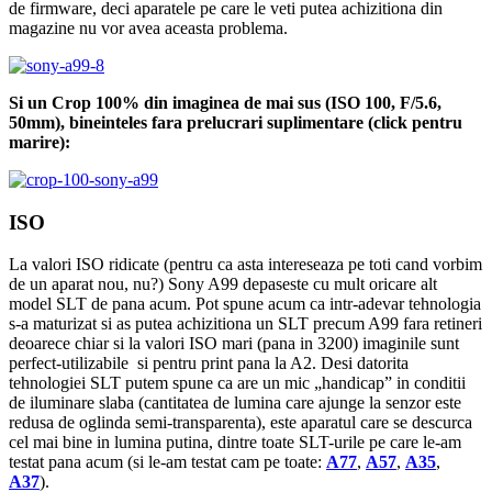
de firmware, deci aparatele pe care le veti putea achizitiona din
magazine nu vor avea aceasta problema.
Si un Crop 100% din imaginea de mai sus (ISO 100, F/5.6,
50mm), bineinteles fara prelucrari suplimentare (click pentru
marire):
ISO
La valori ISO ridicate (pentru ca asta intereseaza pe toti cand vorbim
de un aparat nou, nu?) Sony A99 depaseste cu mult oricare alt
model SLT de pana acum. Pot spune acum ca intr-adevar tehnologia
s-a maturizat si as putea achizitiona un SLT precum A99 fara retineri
deoarece chiar si la valori ISO mari (pana in 3200) imaginile sunt
perfect-utilizabile si pentru print pana la A2. Desi datorita
tehnologiei SLT putem spune ca are un mic „handicap” in conditii
de iluminare slaba (cantitatea de lumina care ajunge la senzor este
redusa de oglinda semi-transparenta), este aparatul care se descurca
cel mai bine in lumina putina, dintre toate SLT-urile pe care le-am
testat pana acum (si le-am testat cam pe toate:
A77
,
A57
,
A35
,
A37
).