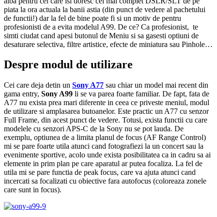
alba pentru cei care isi doresc cel mai complet DSLR/SLT de pe
piata la ora actuala la banii astia (din punct de vedere al pachetului
de functii!) dar la fel de bine poate fi si un motiv de pentru
profesionisti de a evita modelul A99. De ce? Ca profesionist, te
simti ciudat cand apesi butonul de Meniu si sa gasesti optiuni de
desaturare selectiva, filtre artistice, efecte de miniatura sau Pinhole…
Despre modul de utilizare
Cei care deja detin un
Sony A77
sau chiar un model mai recent din
gama entry,
Sony A99
li se va parea foarte familiar. De fapt, fata de
A77 nu exista prea mari diferente in ceea ce priveste meniul, modul
de utilizare si amplasarea butoanelor. Este practic un A77 cu senzor
Full Frame, din acest punct de vedere. Totusi, exista functii cu care
modelele cu senzori APS-C de la Sony nu se pot lauda. De
exemplu, optiunea de a limita planul de focus (AF Range Control)
mi se pare foarte utila atunci cand fotografiezi la un concert sau la
evenimente sportive, acolo unde exista posibilitatea ca in cadru sa ai
elemente in prim plan pe care aparatul ar putea focaliza. La fel de
utila mi se pare functia de peak focus, care va ajuta atunci cand
incercati sa focalizati cu obiective fara autofocus (coloreaza zonele
care sunt in focus).