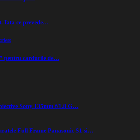
t. Iata ce prevede…
orless
” pentru cardurile de…
 obiective Sony 135mm f/1.8 G…
aratele Full Frame Panasonic S1 si…