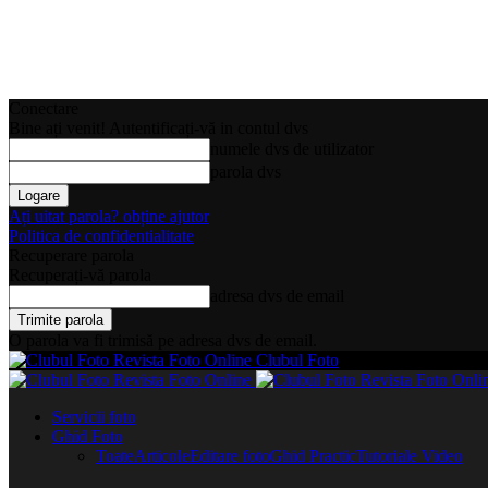
Conectare
Bine ați venit! Autentificați-vă in contul dvs
numele dvs de utilizator
parola dvs
Ați uitat parola? obține ajutor
Politica de confidentialitate
Recuperare parola
Recuperați-vă parola
adresa dvs de email
O parola va fi trimisă pe adresa dvs de email.
Clubul Foto
Servicii foto
Ghid Foto
Toate
Articole
Editare foto
Ghid Practic
Tutoriale Video