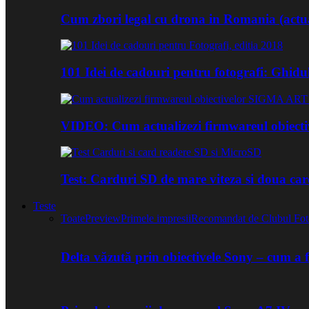
Cum zbori legal cu drona in Romania (actua
101 Idei de cadouri pentru fotografi: Ghidu
VIDEO: Cum actualizezi firmwareul obiect
Test: Carduri SD de mare viteza si doua ca
Teste
Toate
Preview
Primele impresii
Recomandat de Clubul Fot
Delta văzută prin obiectivele Sony – cum a 