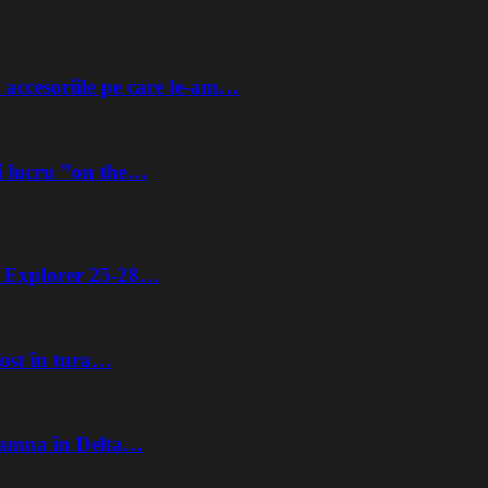
 accesoriile pe care le-am…
i lucru ”on the…
ta Explorer 25-28…
fost în tura…
Toamna în Delta…