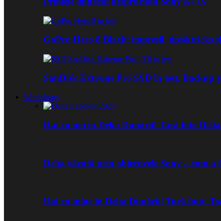
Primele impresii despre noul Sony A7 IV
GoPro Hero 8 Black: impresii, tips&tricks și
SanDisk Extreme Pro SSD în test. Backup ș
Workshops
Hai cu noi în Delta Dunării! Tură foto Del
Delta văzută prin obiectivele Sony – cum a 
Hai cu mine în Delta Dunării! Tură foto: 