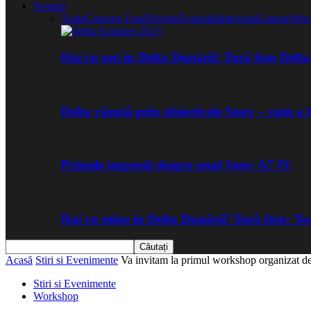
Noutati
Toate
Concurs Foto
Diverse
Expozitii
Interviuri
Lansari
Wor
Hai cu noi în Delta Dunării! Tură foto Del
Delta văzută prin obiectivele Sony – cum a 
Primele impresii despre noul Sony A7 IV
Hai cu mine în Delta Dunării! Tură foto: 
Acasă
Stiri si Evenimente
Va invitam la primul workshop organizat d
Stiri si Evenimente
Workshop