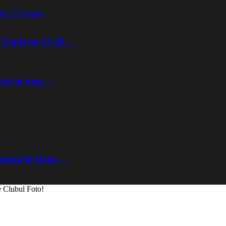
kshop
Zvonuri
ta Explorer 25-28…
fost în tura…
Toamna în Delta…
e Clubul Foto!