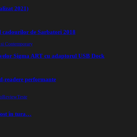
lizat 2021)
l cadourilor de Sarbatori 2018
ivelor Sigma ART cu adaptorul USB Dock
rd-readere performante
o
Review
Teste
fost în tura…