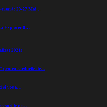
iversară: 23-27 Mai…
lta Explorer 8…
lizat 2021)
” pentru cardurile de…
nd si voua…
ccesoriile pe…