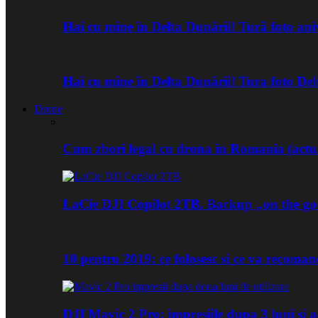
Hai cu mine în Delta Dunării! Tură foto an
Hai cu mine în Delta Dunării! Tura foto De
Drone
Cum zbori legal cu drona in Romania (actua
LaCie DJI Copilot 2TB. Backup „on the go
10 pentru 2019: ce folosesc si ce va recoma
DJI Mavic 2 Pro: impresiile dupa 3 luni si a