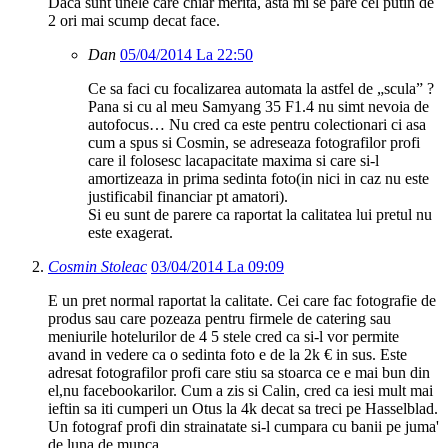
Daca sunt unele care chiar merita, asta mi se pare cel putin de
2 ori mai scump decat face.
Dan
05/04/2014 La 22:50
Ce sa faci cu focalizarea automata la astfel de „scula” ?
Pana si cu al meu Samyang 35 F1.4 nu simt nevoia de
autofocus… Nu cred ca este pentru colectionari ci asa
cum a spus si Cosmin, se adreseaza fotografilor profi
care il folosesc lacapacitate maxima si care si-l
amortizeaza in prima sedinta foto(in nici in caz nu este
justificabil financiar pt amatori).
Si eu sunt de parere ca raportat la calitatea lui pretul nu
este exagerat.
Cosmin Stoleac
03/04/2014 La 09:09
E un pret normal raportat la calitate. Cei care fac fotografie de
produs sau care pozeaza pentru firmele de catering sau
meniurile hotelurilor de 4 5 stele cred ca si-l vor permite
avand in vedere ca o sedinta foto e de la 2k € in sus. Este
adresat fotografilor profi care stiu sa stoarca ce e mai bun din
el,nu facebookarilor. Cum a zis si Calin, cred ca iesi mult mai
ieftin sa iti cumperi un Otus la 4k decat sa treci pe Hasselblad.
Un fotograf profi din strainatate si-l cumpara cu banii pe juma'
de luna de munca.