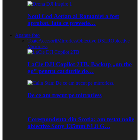
Noul Cod Aerian al Romaniei a fost
aprobat. Iata ce prevede…
Aparate foto
Toate
Accesorii
Mirrorless
Obiective DSLR
Obiective
Mirrorless
LaCie DJI Copilot 2TB. Backup „on the
go” pentru cardurile de…
De ce am trecut pe mirrorless
Corespondenta din Scotia: am testat noile
obiective Sony 135mm f/1.8 G…