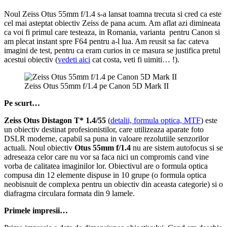
Noul Zeiss Otus 55mm f/1.4 s-a lansat toamna trecuta si cred ca este
cel mai asteptat obiectiv Zeiss de pana acum. Am aflat azi dimineata
ca voi fi primul care testeaza, in Romania, varianta pentru Canon si
am plecat instant spre F64 pentru a-l lua. Am reusit sa fac cateva
imagini de test, pentru ca eram curios in ce masura se justifica pretul
acestui obiectiv (
vedeti aici
cat costa, veti fi uimiti… !).
Zeiss Otus 55mm f/1.4 pe Canon 5D Mark II
Pe scurt…
Zeiss Otus Distagon T* 1.4/55
(
detalii, formula optica, MTF
) este
un obiectiv destinat profesionistilor, care utilizeaza aparate foto
DSLR moderne, capabil sa puna in valoare rezolutiile senzorilor
actuali. Noul obiectiv
Otus 55mm f/1.4
nu are sistem autofocus si se
adreseaza celor care nu vor sa faca nici un compromis cand vine
vorba de calitatea imaginilor lor. Obiectivul are o formula optica
compusa din 12 elemente dispuse in 10 grupe (o formula optica
neobisnuit de complexa pentru un obiectiv din aceasta categorie) si o
diafragma circulara formata din 9 lamele.
Primele impresii…