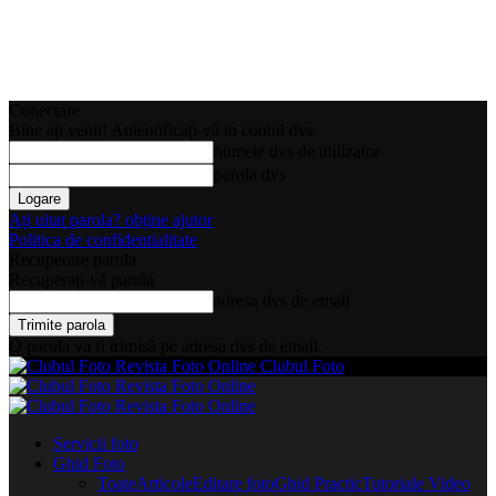
Conectare
Bine ați venit! Autentificați-vă in contul dvs
numele dvs de utilizator
parola dvs
Ați uitat parola? obține ajutor
Politica de confidentialitate
Recuperare parola
Recuperați-vă parola
adresa dvs de email
O parola va fi trimisă pe adresa dvs de email.
Clubul Foto
Servicii foto
Ghid Foto
Toate
Articole
Editare foto
Ghid Practic
Tutoriale Video