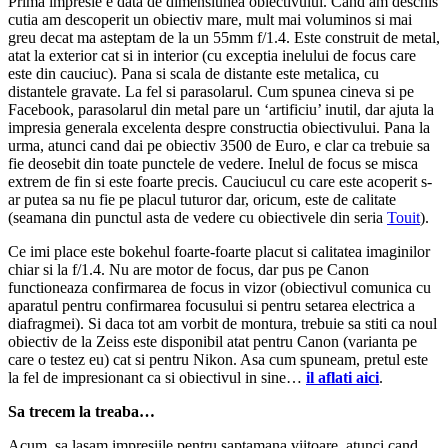
Prima impresie e data de dimensiunea obiectivului. Cand am deschis
cutia am descoperit un obiectiv mare, mult mai voluminos si mai
greu decat ma asteptam de la un 55mm f/1.4. Este construit de metal,
atat la exterior cat si in interior (cu exceptia inelului de focus care
este din cauciuc). Pana si scala de distante este metalica, cu
distantele gravate. La fel si parasolarul. Cum spunea cineva si pe
Facebook, parasolarul din metal pare un ‘artificiu’ inutil, dar ajuta la
impresia generala excelenta despre constructia obiectivului. Pana la
urma, atunci cand dai pe obiectiv 3500 de Euro, e clar ca trebuie sa
fie deosebit din toate punctele de vedere. Inelul de focus se misca
extrem de fin si este foarte precis. Cauciucul cu care este acoperit s-
ar putea sa nu fie pe placul tuturor dar, oricum, este de calitate
(seamana din punctul asta de vedere cu obiectivele din seria
Touit
).
Ce imi place este bokehul foarte-foarte placut si calitatea imaginilor
chiar si la f/1.4. Nu are motor de focus, dar pus pe Canon
functioneaza confirmarea de focus in vizor (obiectivul comunica cu
aparatul pentru confirmarea focusului si pentru setarea electrica a
diafragmei). Si daca tot am vorbit de montura, trebuie sa stiti ca noul
obiectiv de la Zeiss este disponibil atat pentru Canon (varianta pe
care o testez eu) cat si pentru Nikon. Asa cum spuneam, pretul este
la fel de impresionant ca si obiectivul in sine…
il aflati aici
.
Sa trecem la treaba…
Acum, sa lasam impresiile pentru saptamana viitoare, atunci cand