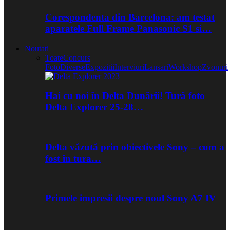
Corespondenta din Barcelona: am testat
aparatele Full Frame Panasonic S1 si…
Noutati
Toate
Concurs
Foto
Diverse
Expozitii
Interviuri
Lansari
Workshop
Zvonuri
Hai cu noi în Delta Dunării! Tură foto
Delta Explorer 25-28…
Delta văzută prin obiectivele Sony – cum a
fost în tura…
Primele impresii despre noul Sony A7 IV