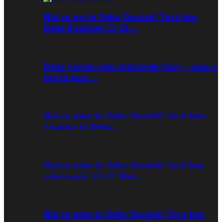
Hai cu noi în Delta Dunării! Tură foto
Delta Explorer 25-28…
Delta văzută prin obiectivele Sony – cum a
fost în tura…
Hai cu mine în Delta Dunării! Tură foto:
Toamna în Delta…
Hai cu mine în Delta Dunării! Tură foto
aniversară: 23-27 Mai…
Hai cu mine în Delta Dunării! Tura foto