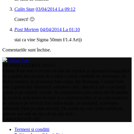
Calin Stan
03/04/2014 La 09:12
Corect! 🙂
Post Mortem
04/04/2014 La 01:10
stai ca vine Sigma 50mm f/1.4 Art))
Comentariile sunt închise.
DESPRE CLUBUL FOTO
Clubul Foto este o revistă on-line de tehnică și aparatură fotografică
ce a apărut din dorința de a oferi o sursă credibilă de informare, în
limba română, în domeniul foto-video din Romania. Clubul Foto
este o publicație dinamică, orientată către cititorii și are o prezență
solidă și pe rețelele sociale, în comunitatea foto-video din Romania.
În prezent activitatea revistei și a colaboratorilor ei se concentrează
pe oferirea de servicii foto tailor-made, on demand, activitatea
editorială fiind pe plan secund. De aceea nu veți vedea publicate
articole noi atât de des cât ne-am dori…
URMARESTE-NE
Termeni si conditii