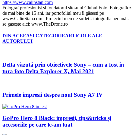
https://www.calinstan.com
Fotograf profesionist și fondatorul site-ului Clubul Foto. Fotografiez
de mai bine de 15 ani, iar portofoliul meu îl găsești pe
www.CalinStan.com . Proiectul meu de suflet - fotografia aeriană -
se gasește aici: www.TheDrone.ro
DIN ACEEASI CATEGORIE
ARTICOLE ALE
AUTORULUI
Delta văzută prin obiectivele Sony – cum a fost în
tura foto Delta Explorer X, Mai 2021
Primele impresii despre noul Sony A7 IV
GoPro Hero 8 Black: impresii, tips&tricks și
accesoriile pe care le-am luat