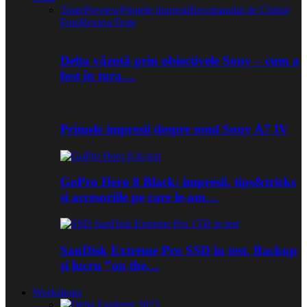
Toate
Preview
Primele impresii
Recomandat de Clubul
Foto
Review
Teste
Delta văzută prin obiectivele Sony – cum a
fost în tura…
Primele impresii despre noul Sony A7 IV
GoPro Hero 8 Black: impresii, tips&tricks
și accesoriile pe care le-am…
SanDisk Extreme Pro SSD în test. Backup
și lucru ”on the…
Workshops