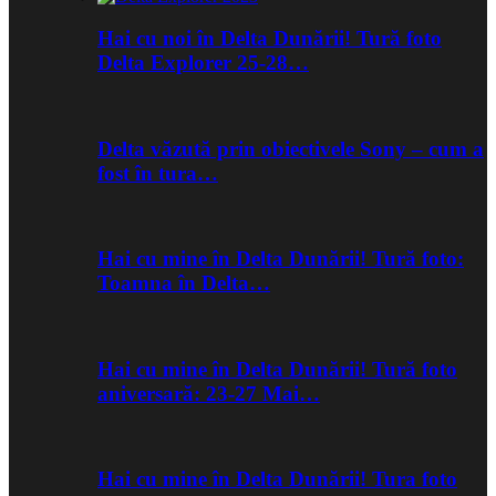
Hai cu noi în Delta Dunării! Tură foto
Delta Explorer 25-28…
Delta văzută prin obiectivele Sony – cum a
fost în tura…
Hai cu mine în Delta Dunării! Tură foto:
Toamna în Delta…
Hai cu mine în Delta Dunării! Tură foto
aniversară: 23-27 Mai…
Hai cu mine în Delta Dunării! Tura foto