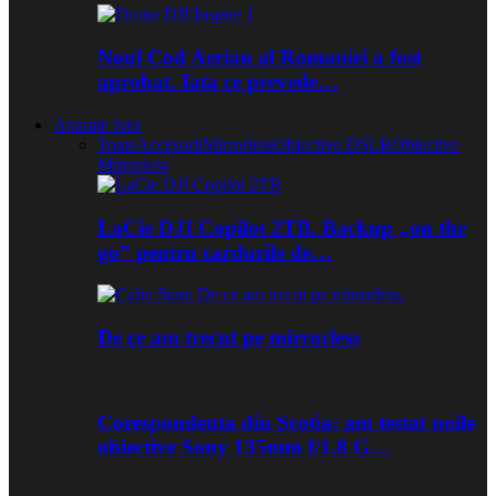
Noul Cod Aerian al Romaniei a fost
aprobat. Iata ce prevede…
Aparate foto
Toate
Accesorii
Mirrorless
Obiective DSLR
Obiective
Mirrorless
LaCie DJI Copilot 2TB. Backup „on the
go” pentru cardurile de…
De ce am trecut pe mirrorless
Corespondenta din Scotia: am testat noile
obiective Sony 135mm f/1.8 G…