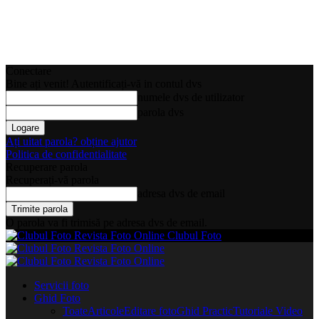
Conectare
Bine ați venit! Autentificați-vă in contul dvs
numele dvs de utilizator
parola dvs
Ați uitat parola? obține ajutor
Politica de confidentialitate
Recuperare parola
Recuperați-vă parola
adresa dvs de email
O parola va fi trimisă pe adresa dvs de email.
Clubul Foto
Servicii foto
Ghid Foto
Toate
Articole
Editare foto
Ghid Practic
Tutoriale Video