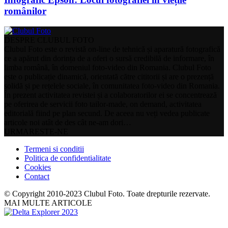
românilor
DESPRE CLUBUL FOTO
Clubul Foto este o revistă on-line de tehnică și aparatură fotografică
ce a apărut din dorința de a oferi o sursă credibilă de informare, în
limba română, în domeniul foto-video din Romania. Clubul Foto
este o publicație dinamică, orientată către cititorii și are o prezență
solidă și pe rețelele sociale, în comunitatea foto-video din Romania.
În prezent activitatea revistei și a colaboratorilor ei se concentrează
pe oferirea de servicii foto tailor-made, on demand, activitatea
editorială fiind pe plan secund. De aceea nu veți vedea publicate
articole noi atât de des cât ne-am dori…
URMARESTE-NE
Termeni si conditii
Politica de confidentialitate
Cookies
Contact
© Copyright 2010-2023 Clubul Foto. Toate drepturile rezervate.
MAI MULTE ARTICOLE