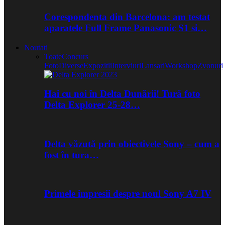
Corespondenta din Barcelona: am testat
aparatele Full Frame Panasonic S1 si…
Noutati
Toate
Concurs
Foto
Diverse
Expozitii
Interviuri
Lansari
Workshop
Zvonuri
Hai cu noi în Delta Dunării! Tură foto
Delta Explorer 25-28…
Delta văzută prin obiectivele Sony – cum a
fost în tura…
Primele impresii despre noul Sony A7 IV