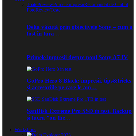
Toate
Preview
Primele impresii
Recomandat de Clubul
Foto
Review
Teste
Delta văzută prin obiectivele Sony – cum a
fost în tura…
Primele impresii despre noul Sony A7 IV
GoPro Hero 8 Black: impresii, tips&tricks
și accesoriile pe care le-am…
SanDisk Extreme Pro SSD în test. Backup
și lucru ”on the…
Workshops