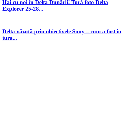
Hai cu noi în Delta Dunării! Tură foto Delta
Explorer 25-28...
Delta văzută prin obiectivele Sony – cum a fost în
tura...