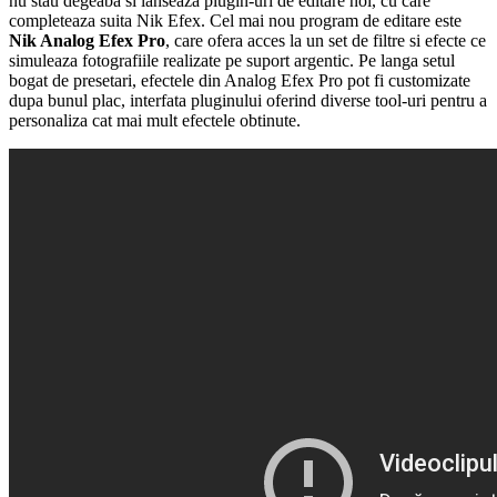
nu stau degeaba si lanseaza plugin-uri de editare noi, cu care
completeaza suita Nik Efex. Cel mai nou program de editare este
Nik Analog Efex Pro
, care ofera acces la un set de filtre si efecte ce
simuleaza fotografiile realizate pe suport argentic. Pe langa setul
bogat de presetari, efectele din Analog Efex Pro pot fi customizate
dupa bunul plac, interfata pluginului oferind diverse tool-uri pentru a
personaliza cat mai mult efectele obtinute.