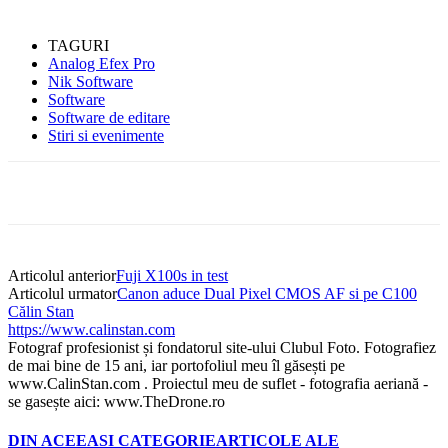
TAGURI
Analog Efex Pro
Nik Software
Software
Software de editare
Stiri si evenimente
Articolul anterior
Fuji X100s in test
Articolul urmator
Canon aduce Dual Pixel CMOS AF si pe C100
Călin Stan
https://www.calinstan.com
Fotograf profesionist și fondatorul site-ului Clubul Foto. Fotografiez
de mai bine de 15 ani, iar portofoliul meu îl găsești pe
www.CalinStan.com . Proiectul meu de suflet - fotografia aeriană -
se gasește aici: www.TheDrone.ro
DIN ACEEASI CATEGORIE
ARTICOLE ALE