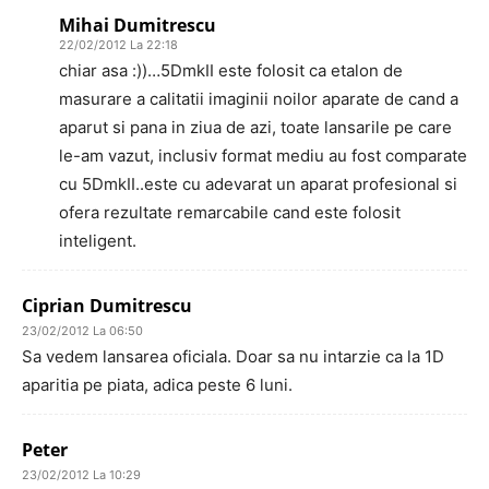
Mihai Dumitrescu
22/02/2012 La 22:18
chiar asa :))…5DmkII este folosit ca etalon de
masurare a calitatii imaginii noilor aparate de cand a
aparut si pana in ziua de azi, toate lansarile pe care
le-am vazut, inclusiv format mediu au fost comparate
cu 5DmkII..este cu adevarat un aparat profesional si
ofera rezultate remarcabile cand este folosit
inteligent.
Ciprian Dumitrescu
23/02/2012 La 06:50
Sa vedem lansarea oficiala. Doar sa nu intarzie ca la 1D
aparitia pe piata, adica peste 6 luni.
Peter
23/02/2012 La 10:29