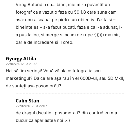
Virág Botond a da… bine, mie mi-a povestit un
fotograf ca a vazut o faza cu 50 1.8 care suna cam
asa: unu a scapat pe pietre un obiectiv d'asta si –
bineinteles – s-a facut bucati. faza e ca l-a adunat, l-
a pus la loc, si merge si acum de rupe :)))))) ma mir,
dar e de incredere si il cred.
Gyorgy Attila
22/02/2012 La 21:58
Hai să fim serioși! Vouă vă place fotografia sau
marketingul? Da ce are așa rău în el 600D-ul, sau 5D MkII,
de sunteți așa posomorâți?
Calin Stan
22/02/2012 La 22:17
de dragul dscutiei. posomorati? din contra! eu ma
bucur ca apar astea noi >:)