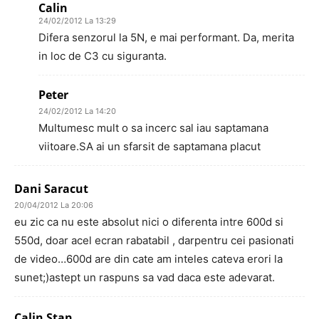
Calin
24/02/2012 La 13:29
Difera senzorul la 5N, e mai performant. Da, merita
in loc de C3 cu siguranta.
Peter
24/02/2012 La 14:20
Multumesc mult o sa incerc sal iau saptamana
viitoare.SA ai un sfarsit de saptamana placut
Dani Saracut
20/04/2012 La 20:06
eu zic ca nu este absolut nici o diferenta intre 600d si
550d, doar acel ecran rabatabil , darpentru cei pasionati
de video…600d are din cate am inteles cateva erori la
sunet;)astept un raspuns sa vad daca este adevarat.
Calin Stan