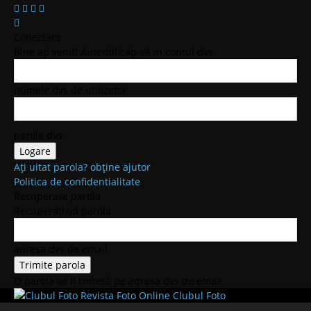
Conectare
Bine ați venit! Autentificați-vă in contul dvs
numele dvs de utilizator
parola dvs
Ați uitat parola? obține ajutor
Politica de confidentialitate
Recuperare parola
Recuperați-vă parola
adresa dvs de email
O parola va fi trimisă pe adresa dvs de email.
Clubul Foto