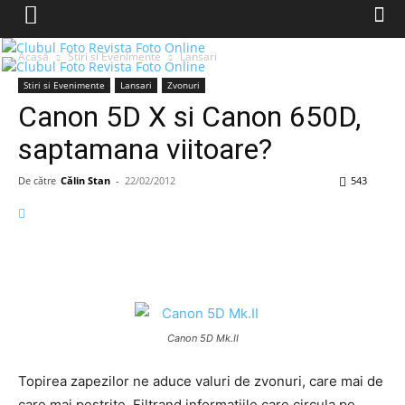
Acasă
Stiri si Evenimente
Lansari
Stiri si Evenimente
Lansari
Zvonuri
Canon 5D X si Canon 650D,
saptamana viitoare?
De către
Călin Stan
-
22/02/2012
543
Canon 5D Mk.II
Topirea zapezilor ne aduce valuri de zvonuri, care mai de
care mai pestrite. Filtrand informatiile care circula pe