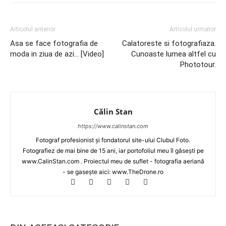
Articolul anterior
Articolul urmator
Asa se face fotografia de
Calatoreste si fotografiaza.
moda in ziua de azi… [Video]
Cunoaste lumea altfel cu
Phototour.
Călin Stan
https://www.calinstan.com
Fotograf profesionist și fondatorul site-ului Clubul Foto.
Fotografiez de mai bine de 15 ani, iar portofoliul meu îl găsești pe
www.CalinStan.com . Proiectul meu de suflet - fotografia aeriană
- se gasește aici: www.TheDrone.ro