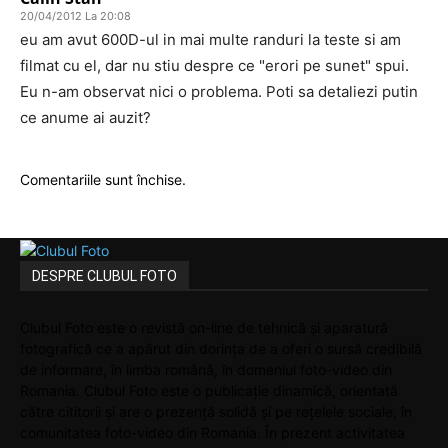
20/04/2012 La 20:08
eu am avut 600D-ul in mai multe randuri la teste si am
filmat cu el, dar nu stiu despre ce "erori pe sunet" spui.
Eu n-am observat nici o problema. Poti sa detaliezi putin
ce anume ai auzit?
Comentariile sunt închise.
DESPRE CLUBUL FOTO
Clubul Foto este o revistă on-line de tehnică și aparatură
fotografică ce a apărut din dorința de a oferi o sursă credibilă
de informare, în limba română, în domeniul foto-video din
Romania. Clubul Foto este o publicație dinamică, orientată
către cititorii și are o prezență solidă și pe rețelele sociale, în
comunitatea foto-video din Romania. În prezent activitatea