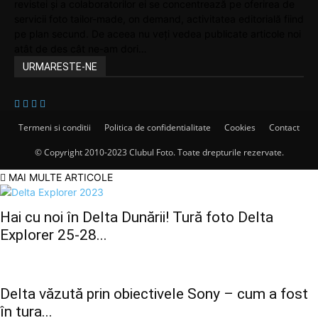
revistei și a colaboratorilor ei se concentrează pe oferirea de
servicii foto tailor-made, on demand, activitatea editorială fiind
pe plan secund. De aceea nu veți vedea publicate articole noi
atât de des cât ne-am dori…
URMARESTE-NE
Termeni si conditii
Politica de confidentialitate
Cookies
Contact
© Copyright 2010-2023 Clubul Foto. Toate drepturile rezervate.
MAI MULTE ARTICOLE
Hai cu noi în Delta Dunării! Tură foto Delta
Explorer 25-28...
Delta văzută prin obiectivele Sony – cum a fost
în tura...