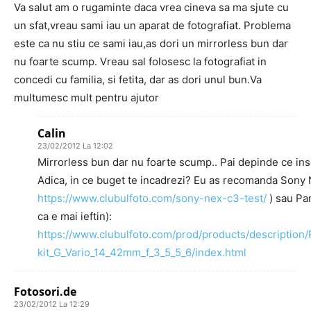
Va salut am o rugaminte daca vrea cineva sa ma sjute cu
un sfat,vreau sami iau un aparat de fotografiat. Problema
este ca nu stiu ce sami iau,as dori un mirrorless bun dar
nu foarte scump. Vreau sal folosesc la fotografiat in
concedi cu familia, si fetita, dar as dori unul bun.Va
multumesc mult pentru ajutor
Calin
23/02/2012 La 12:02
Mirrorless bun dar nu foarte scump.. Pai depinde ce i
Adica, in ce buget te incadrezi? Eu as recomanda Sony 
https://www.clubulfoto.com/sony-nex-c3-test/
) sau Pan
ca e mai ieftin):
https://www.clubulfoto.com/prod/products/descriptio
kit_G_Vario_14_42mm_f_3_5_5_6/index.html
Fotosori.de
23/02/2012 La 12:29