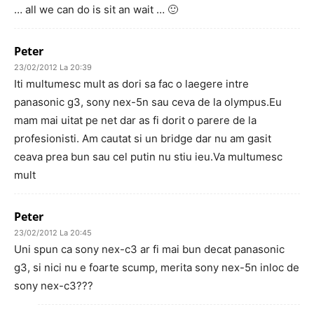
… all we can do is sit an wait … 🙂
Peter
23/02/2012 La 20:39
Iti multumesc mult as dori sa fac o laegere intre
panasonic g3, sony nex-5n sau ceva de la olympus.Eu
mam mai uitat pe net dar as fi dorit o parere de la
profesionisti. Am cautat si un bridge dar nu am gasit
ceava prea bun sau cel putin nu stiu ieu.Va multumesc
mult
Peter
23/02/2012 La 20:45
Uni spun ca sony nex-c3 ar fi mai bun decat panasonic
g3, si nici nu e foarte scump, merita sony nex-5n inloc de
sony nex-c3???