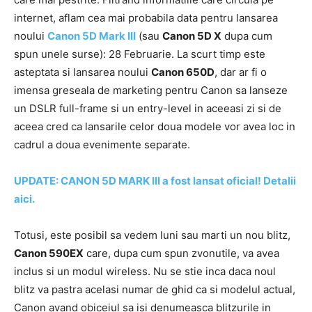
internet, aflam cea mai probabila data pentru lansarea
noului
Canon 5D Mark III
(sau
Canon 5D X
dupa cum
spun unele surse): 28 Februarie. La scurt timp este
asteptata si lansarea noului
Canon 650D
, dar ar fi o
imensa greseala de marketing pentru Canon sa lanseze
un DSLR full-frame si un entry-level in aceeasi zi si de
aceea cred ca lansarile celor doua modele vor avea loc in
cadrul a doua evenimente separate.
UPDATE: CANON 5D MARK III a fost lansat oficial! Detalii
aici.
Totusi, este posibil sa vedem luni sau marti un nou blitz,
Canon 590EX
care, dupa cum spun zvonutile, va avea
inclus si un modul wireless. Nu se stie inca daca noul
blitz va pastra acelasi numar de ghid ca si modelul actual,
Canon avand obiceiul sa isi denumeasca blitzurile in