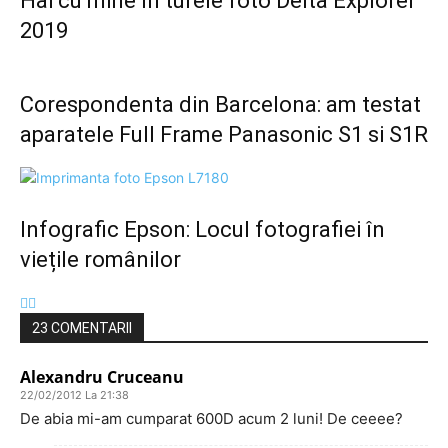
Hai cu mine în turele foto Delta Explorer
2019
Corespondenta din Barcelona: am testat
aparatele Full Frame Panasonic S1 si S1R
Infografic Epson: Locul fotografiei în
viețile românilor
23 COMENTARII
Alexandru Cruceanu
22/02/2012 La 21:38
De abia mi-am cumparat 600D acum 2 luni! De ceeee?