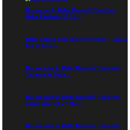
Hai cu noi în Delta Dunării! Tură foto
Delta Explorer 25-28…
Delta văzută prin obiectivele Sony – cum a
fost în tura…
Hai cu mine în Delta Dunării! Tură foto:
Toamna în Delta…
Hai cu mine în Delta Dunării! Tură foto
aniversară: 23-27 Mai…
Hai cu mine în Delta Dunării! Tura foto