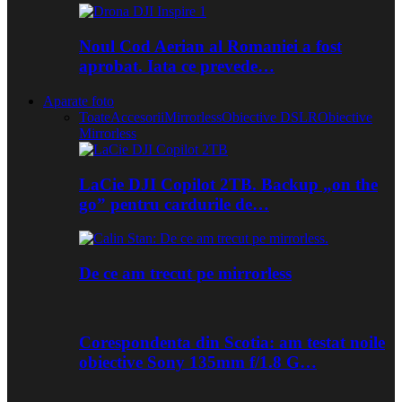
Noul Cod Aerian al Romaniei a fost
aprobat. Iata ce prevede…
Aparate foto
Toate
Accesorii
Mirrorless
Obiective DSLR
Obiective
Mirrorless
LaCie DJI Copilot 2TB. Backup „on the
go” pentru cardurile de…
De ce am trecut pe mirrorless
Corespondenta din Scotia: am testat noile
obiective Sony 135mm f/1.8 G…