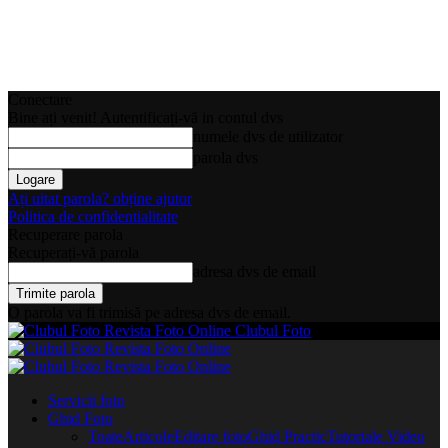
Conectare
Bine ați venit! Autentificați-vă in contul dvs
numele dvs de utilizator
parola dvs
Ați uitat parola? obține ajutor
Politica de confidentialitate
Recuperare parola
Recuperați-vă parola
adresa dvs de email
O parola va fi trimisă pe adresa dvs de email.
Clubul Foto
Servicii foto
Ghid Foto
Toate
Articole
Editare foto
Ghid Practic
Tutoriale Video