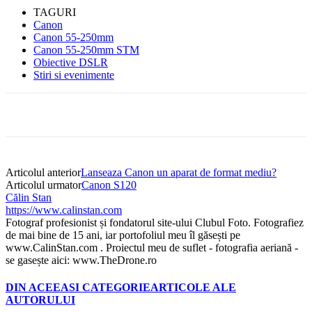
TAGURI
Canon
Canon 55-250mm
Canon 55-250mm STM
Obiective DSLR
Stiri si evenimente
Articolul anterior
Lanseaza Canon un aparat de format mediu?
Articolul urmator
Canon S120
Călin Stan
https://www.calinstan.com
Fotograf profesionist și fondatorul site-ului Clubul Foto. Fotografiez
de mai bine de 15 ani, iar portofoliul meu îl găsești pe
www.CalinStan.com . Proiectul meu de suflet - fotografia aeriană -
se gasește aici: www.TheDrone.ro
DIN ACEEASI CATEGORIE
ARTICOLE ALE
AUTORULUI