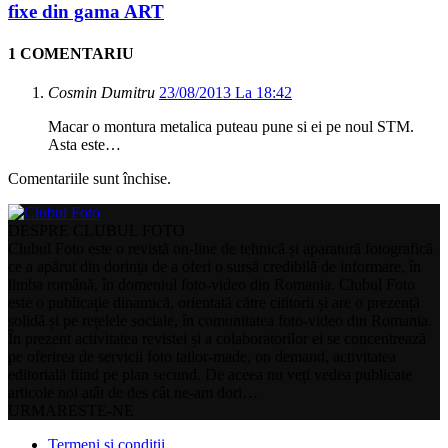
fixe din gama ART
1 COMENTARIU
Cosmin Dumitru
23/08/2013 La 18:42
Macar o montura metalica puteau pune si ei pe noul STM.
Asta este…
Comentariile sunt închise.
DESPRE CLUBUL FOTO
Clubul Foto este o revistă on-line de tehnică și aparatură fotografică
ce a apărut din dorința de a oferi o sursă credibilă de informare, în
limba română, în domeniul foto-video din Romania. Clubul Foto
este o publicație dinamică, orientată către cititorii și are o prezență
solidă și pe rețelele sociale, în comunitatea foto-video din Romania.
În prezent activitatea revistei și a colaboratorilor ei se concentrează
pe oferirea de servicii foto tailor-made, on demand, activitatea
editorială fiind pe plan secund. De aceea nu veți vedea publicate
articole noi atât de des cât ne-am dori…
URMARESTE-NE
Termeni si conditii