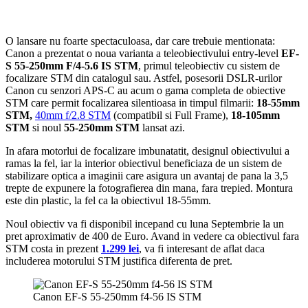
O lansare nu foarte spectaculoasa, dar care trebuie mentionata:
Canon a prezentat o noua varianta a teleobiectivului entry-level
EF-
S 55-250mm F/4-5.6 IS STM
, primul teleobiectiv cu sistem de
focalizare STM din catalogul sau. Astfel, posesorii DSLR-urilor
Canon cu senzori APS-C au acum o gama completa de obiective
STM care permit focalizarea silentioasa in timpul filmarii:
18-55mm
STM,
40mm f/2.8 STM
(compatibil si Full Frame),
18-105mm
STM
si noul
55-250mm STM
lansat azi.
In afara motorlui de focalizare imbunatatit, designul obiectivului a
ramas la fel, iar la interior obiectivul beneficiaza de un sistem de
stabilizare optica a imaginii care asigura un avantaj de pana la 3,5
trepte de expunere la fotografierea din mana, fara trepied. Montura
este din plastic, la fel ca la obiectivul 18-55mm.
Noul obiectiv va fi disponibil incepand cu luna Septembrie la un
pret aproximativ de 400 de Euro. Avand in vedere ca obiectivul fara
STM costa in prezent
1.299 lei
, va fi interesant de aflat daca
includerea motorului STM justifica diferenta de pret.
Canon EF-S 55-250mm f4-56 IS STM