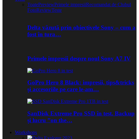
Toate
Preview
Primele impresii
Recomandat de Clubul
Foto
Review
Teste
Delta văzută prin obiectivele Sony – cum a
fost în tura…
Primele impresii despre noul Sony A7 IV
GoPro Hero 8 Black: impresii, tips&tricks
și accesoriile pe care le-am…
SanDisk Extreme Pro SSD în test. Backup
și lucru ”on the…
Workshops