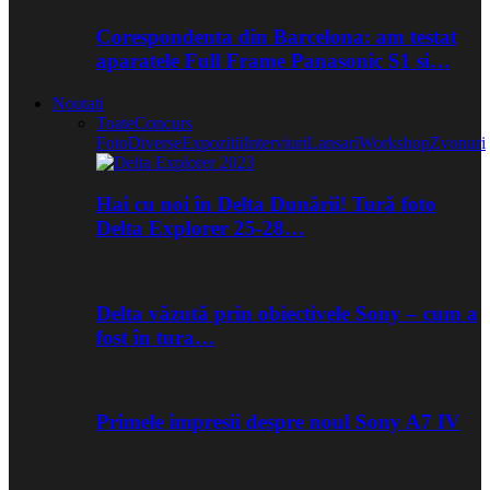
Corespondenta din Barcelona: am testat
aparatele Full Frame Panasonic S1 si…
Noutati
Toate
Concurs
Foto
Diverse
Expozitii
Interviuri
Lansari
Workshop
Zvonuri
Hai cu noi în Delta Dunării! Tură foto
Delta Explorer 25-28…
Delta văzută prin obiectivele Sony – cum a
fost în tura…
Primele impresii despre noul Sony A7 IV