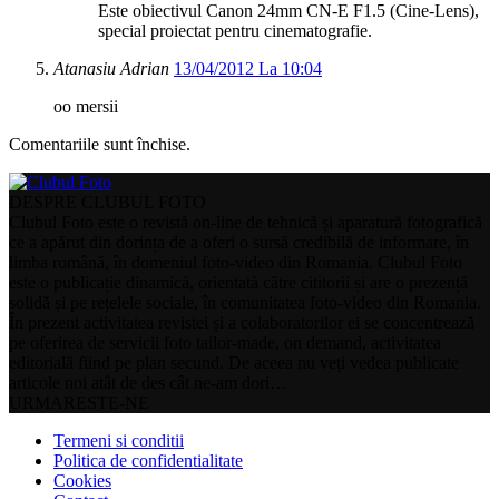
Este obiectivul Canon 24mm CN-E F1.5 (Cine-Lens),
special proiectat pentru cinematografie.
Atanasiu Adrian
13/04/2012 La 10:04
oo mersii
Comentariile sunt închise.
DESPRE CLUBUL FOTO
Clubul Foto este o revistă on-line de tehnică și aparatură fotografică
ce a apărut din dorința de a oferi o sursă credibilă de informare, în
limba română, în domeniul foto-video din Romania. Clubul Foto
este o publicație dinamică, orientată către cititorii și are o prezență
solidă și pe rețelele sociale, în comunitatea foto-video din Romania.
În prezent activitatea revistei și a colaboratorilor ei se concentrează
pe oferirea de servicii foto tailor-made, on demand, activitatea
editorială fiind pe plan secund. De aceea nu veți vedea publicate
articole noi atât de des cât ne-am dori…
URMARESTE-NE
Termeni si conditii
Politica de confidentialitate
Cookies