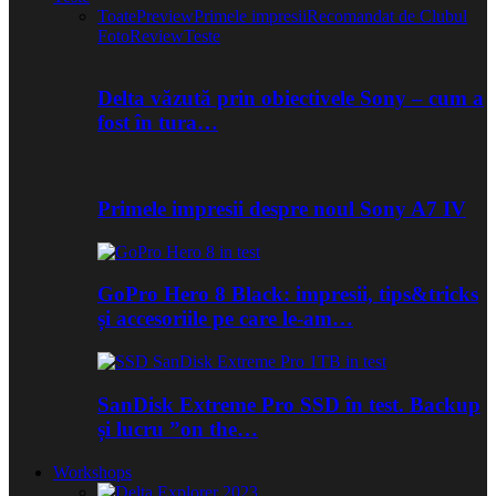
Toate
Preview
Primele impresii
Recomandat de Clubul
Foto
Review
Teste
Delta văzută prin obiectivele Sony – cum a
fost în tura…
Primele impresii despre noul Sony A7 IV
GoPro Hero 8 Black: impresii, tips&tricks
și accesoriile pe care le-am…
SanDisk Extreme Pro SSD în test. Backup
și lucru ”on the…
Workshops