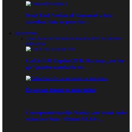
Noul Cod Aerian al Romaniei a fost
aprobat. Iata ce prevede…
Aparate foto
Toate
Accesorii
Mirrorless
Obiective DSLR
Obiective
Mirrorless
LaCie DJI Copilot 2TB. Backup „on the
go” pentru cardurile de…
De ce am trecut pe mirrorless
Corespondenta din Scotia: am testat noile
obiective Sony 135mm f/1.8 G…