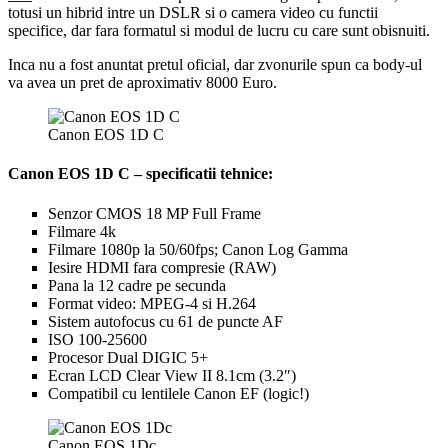
totusi un hibrid intre un DSLR si o camera video cu functii
specifice, dar fara formatul si modul de lucru cu care sunt obisnuiti.
Inca nu a fost anuntat pretul oficial, dar zvonurile spun ca body-ul
va avea un pret de aproximativ 8000 Euro.
Canon EOS 1D C
Canon EOS 1D C – specificatii tehnice:
Senzor CMOS 18 MP Full Frame
Filmare 4k
Filmare 1080p la 50/60fps; Canon Log Gamma
Iesire HDMI fara compresie (RAW)
Pana la 12 cadre pe secunda
Format video: MPEG-4 si H.264
Sistem autofocus cu 61 de puncte AF
ISO 100-25600
Procesor Dual DIGIC 5+
Ecran LCD Clear View II 8.1cm (3.2″)
Compatibil cu lentilele Canon EF (logic!)
Canon EOS 1Dc