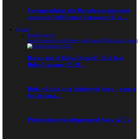
Corespondenta din Barcelona: am testat
aparatele Full Frame Panasonic S1 si…
Noutati
Toate
Concurs
Foto
Diverse
Expozitii
Interviuri
Lansari
Workshop
Zvonuri
Hai cu noi în Delta Dunării! Tură foto
Delta Explorer 25-28…
Delta văzută prin obiectivele Sony – cum a
fost în tura…
Primele impresii despre noul Sony A7 IV