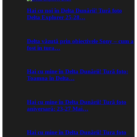
Hai cu noi în Delta Dunării! Tură foto
Delta Explorer 25-28…
Delta văzută prin obiectivele Sony – cum a
fost în tura…
Hai cu mine în Delta Dunării! Tură foto:
Toamna în Delta…
Hai cu mine în Delta Dunării! Tură foto
aniversară: 23-27 Mai…
Hai cu mine în Delta Dunării! Tura foto