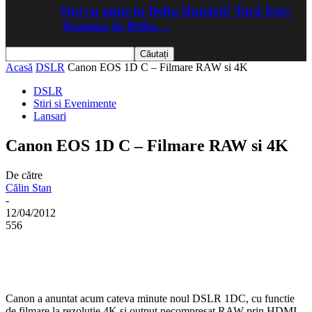
Hai cu mine în Delta Dunării! Tură foto:
Toamna în Delta…
Acasă
DSLR
Canon EOS 1D C – Filmare RAW si 4K
DSLR
Stiri si Evenimente
Lansari
Canon EOS 1D C – Filmare RAW si 4K
De către
Călin Stan
-
12/04/2012
556
Canon a anuntat acum cateva minute noul DSLR 1DC, cu functie
de filmare la rezolutie 4K si output necompresat RAW prin HDMI.