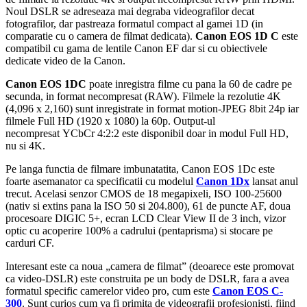
Noul DSLR se adreseaza mai degraba videografilor decat
fotografilor, dar pastreaza formatul compact al gamei 1D (in
comparatie cu o camera de filmat dedicata).
Canon EOS 1D C
este
compatibil cu gama de lentile Canon EF dar si cu obiectivele
dedicate video de la Canon.
Canon EOS 1DC
poate inregistra filme cu pana la 60 de cadre pe
secunda, in format necompresat (RAW). Filmele la rezolutie 4K
(4,096 x 2,160) sunt inregistrate in format motion-JPEG 8bit 24p iar
filmele Full HD (1920 x 1080) la 60p. Output-ul
necompresat YCbCr 4:2:2 este disponibil doar in modul Full HD,
nu si 4K.
Pe langa functia de filmare imbunatatita, Canon EOS 1Dc este
foarte asemanator ca specificatii cu modelul
Canon 1Dx
lansat anul
trecut. Acelasi senzor CMOS de 18 megapixeli, ISO 100-25600
(nativ si extins pana la ISO 50 si 204.800), 61 de puncte AF, doua
procesoare DIGIC 5+, ecran LCD Clear View II de 3 inch, vizor
optic cu acoperire 100% a cadrului (pentaprisma) si stocare pe
carduri CF.
Interesant este ca noua „camera de filmat” (deoarece este promovat
ca video-DSLR) este construita pe un body de DSLR, fara a avea
formatul specific camerelor video pro, cum este
Canon EOS C-
300
. Sunt curios cum va fi primita de videografii profesionisti, fiind