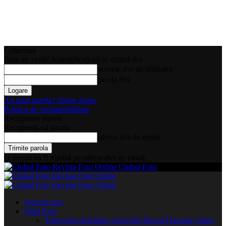
Conectare
Bine ați venit! Autentificați-vă in contul dvs
numele dvs de utilizator
parola dvs
Ați uitat parola? obține ajutor
Politica de confidentialitate
Recuperare parola
Recuperați-vă parola
adresa dvs de email
O parola va fi trimisă pe adresa dvs de email.
Clubul Foto
Servicii foto
Ghid Foto
Toate
Articole
Editare foto
Ghid Practic
Tutoriale Video