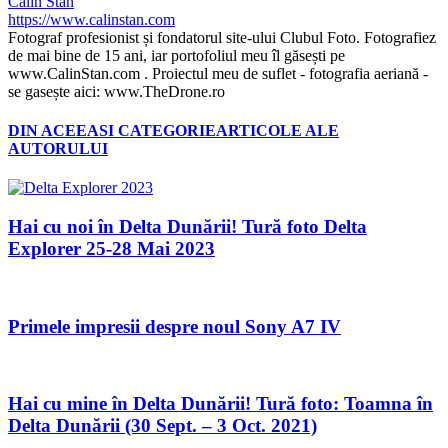
Călin Stan
https://www.calinstan.com
Fotograf profesionist și fondatorul site-ului Clubul Foto. Fotografiez
de mai bine de 15 ani, iar portofoliul meu îl găsești pe
www.CalinStan.com . Proiectul meu de suflet - fotografia aeriană -
se gasește aici: www.TheDrone.ro
DIN ACEEASI CATEGORIE
ARTICOLE ALE
AUTORULUI
Hai cu noi în Delta Dunării! Tură foto Delta
Explorer 25-28 Mai 2023
Primele impresii despre noul Sony A7 IV
Hai cu mine în Delta Dunării! Tură foto: Toamna în
Delta Dunării (30 Sept. – 3 Oct. 2021)