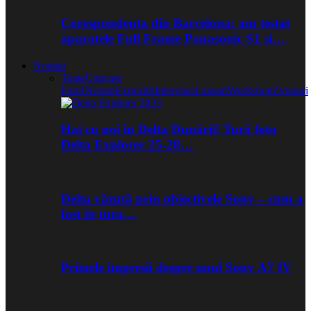
Corespondenta din Barcelona: am testat
aparatele Full Frame Panasonic S1 si…
Noutati
Toate
Concurs
Foto
Diverse
Expozitii
Interviuri
Lansari
Workshop
Zvonuri
Hai cu noi în Delta Dunării! Tură foto
Delta Explorer 25-28…
Delta văzută prin obiectivele Sony – cum a
fost în tura…
Primele impresii despre noul Sony A7 IV