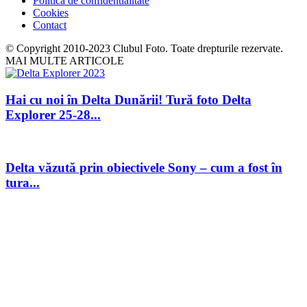
Politica de confidentialitate
Cookies
Contact
© Copyright 2010-2023 Clubul Foto. Toate drepturile rezervate.
MAI MULTE ARTICOLE
Hai cu noi în Delta Dunării! Tură foto Delta
Explorer 25-28...
Delta văzută prin obiectivele Sony – cum a fost în
tura...