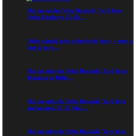
Hai cu noi în Delta Dunării! Tură foto
Delta Explorer 25-28…
Delta văzută prin obiectivele Sony – cum a
fost în tura…
Hai cu mine în Delta Dunării! Tură foto:
Toamna în Delta…
Hai cu mine în Delta Dunării! Tură foto
aniversară: 23-27 Mai…
Hai cu mine în Delta Dunării! Tura foto