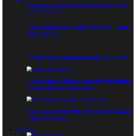
Toate
Preview
Primele impresii
Recomandat de Clubul
Foto
Review
Teste
Delta văzută prin obiectivele Sony – cum a
fost în tura…
Primele impresii despre noul Sony A7 IV
GoPro Hero 8 Black: impresii, tips&tricks
și accesoriile pe care le-am…
SanDisk Extreme Pro SSD în test. Backup
și lucru ”on the…
Workshops