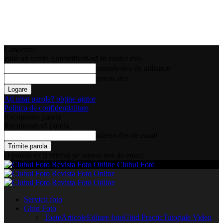
Conectare
Bine ați venit! Autentificați-vă in contul dvs
numele dvs de utilizator
parola dvs
Ați uitat parola? obține ajutor
Politica de confidentialitate
Recuperare parola
Recuperați-vă parola
adresa dvs de email
O parola va fi trimisă pe adresa dvs de email.
Clubul Foto
Servicii foto
Ghid Foto
Toate
Articole
Editare foto
Ghid Practic
Tutoriale Video