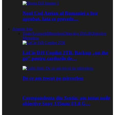
Noul Cod Aerian al Romaniei a fost
aprobat. Iata ce prevede…
Aparate foto
Toate
Accesorii
Mirrorless
Obiective DSLR
Obiective
Mirrorless
LaCie DJI Copilot 2TB. Backup „on the
go” pentru cardurile de…
De ce am trecut pe mirrorless
Corespondenta din Scotia: am testat noile
obiective Sony 135mm f/1.8 G…