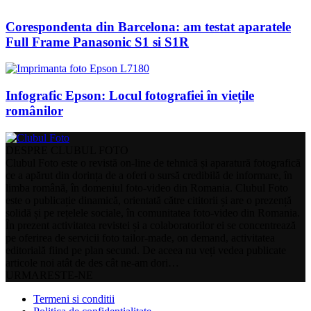
Corespondenta din Barcelona: am testat aparatele
Full Frame Panasonic S1 si S1R
Infografic Epson: Locul fotografiei în viețile
românilor
DESPRE CLUBUL FOTO
Clubul Foto este o revistă on-line de tehnică și aparatură fotografică
ce a apărut din dorința de a oferi o sursă credibilă de informare, în
limba română, în domeniul foto-video din Romania. Clubul Foto
este o publicație dinamică, orientată către cititorii și are o prezență
solidă și pe rețelele sociale, în comunitatea foto-video din Romania.
În prezent activitatea revistei și a colaboratorilor ei se concentrează
pe oferirea de servicii foto tailor-made, on demand, activitatea
editorială fiind pe plan secund. De aceea nu veți vedea publicate
articole noi atât de des cât ne-am dori…
URMARESTE-NE
Termeni si conditii