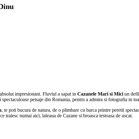
Dinu
absolut impresionant. Fluviul a sapat in
Cazanele Mari si Mici
un defil
ai spectaculoase peisaje din Romania, pentru a admira si fotografia in to
u
, te poti bucura de natura, de o plimbare cu barca printre peretii spect
 ce traiesc numai aici, laleaua de Cazane si broasca testoasa de uscat.