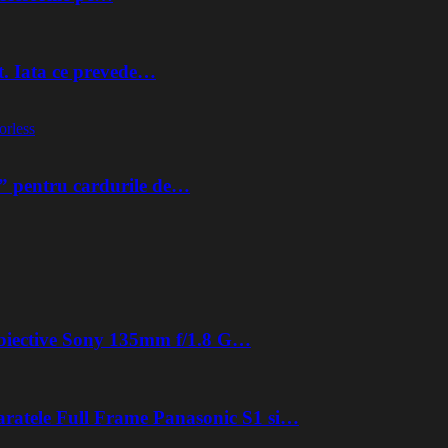
t. Iata ce prevede…
orless
” pentru cardurile de…
 obiective Sony 135mm f/1.8 G…
aratele Full Frame Panasonic S1 si…