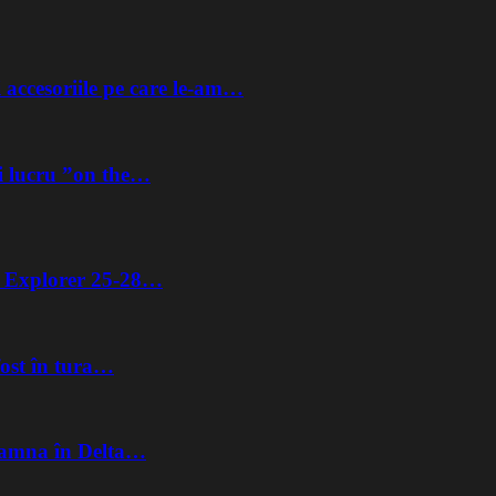
 accesoriile pe care le-am…
i lucru ”on the…
ta Explorer 25-28…
fost în tura…
Toamna în Delta…