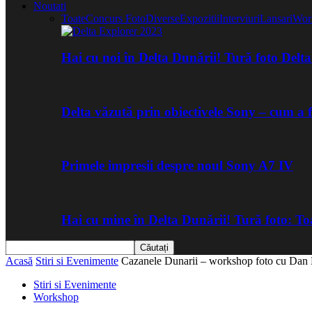
Noutati
Toate
Concurs Foto
Diverse
Expozitii
Interviuri
Lansari
Wor
Hai cu noi în Delta Dunării! Tură foto Del
Delta văzută prin obiectivele Sony – cum a 
Primele impresii despre noul Sony A7 IV
Hai cu mine în Delta Dunării! Tură foto: 
Acasă
Stiri si Evenimente
Cazanele Dunarii – workshop foto cu Dan
Stiri si Evenimente
Workshop