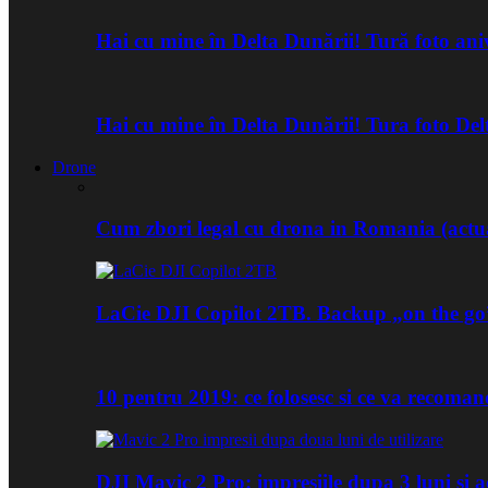
Hai cu mine în Delta Dunării! Tură foto an
Hai cu mine în Delta Dunării! Tura foto De
Drone
Cum zbori legal cu drona in Romania (actua
LaCie DJI Copilot 2TB. Backup „on the go
10 pentru 2019: ce folosesc si ce va recoma
DJI Mavic 2 Pro: impresiile dupa 3 luni si a