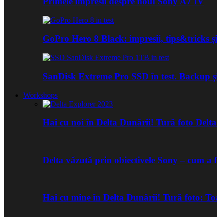
Primele impresii despre noul Sony A7 IV
GoPro Hero 8 Black: impresii, tips&tricks și
SanDisk Extreme Pro SSD în test. Backup ș
Workshops
Hai cu noi în Delta Dunării! Tură foto Del
Delta văzută prin obiectivele Sony – cum a 
Hai cu mine în Delta Dunării! Tură foto: 