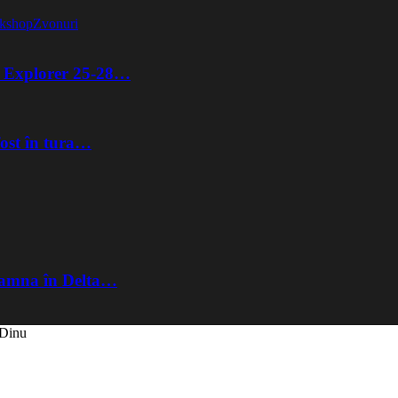
kshop
Zvonuri
ta Explorer 25-28…
fost în tura…
Toamna în Delta…
 Dinu