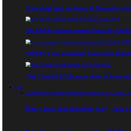
Cum zbori legal cu drona in Romania (actua
101 Idei de cadouri pentru fotografi: Ghidu
VIDEO: Cum actualizezi firmwareul obiect
Test: Carduri SD de mare viteza si doua ca
Teste
Toate
Preview
Primele impresii
Recomandat de Clubul Fot
Delta văzută prin obiectivele Sony – cum a 