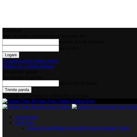
Conectare
Bine ați venit! Autentificați-vă in contul dvs
numele dvs de utilizator
parola dvs
Ați uitat parola? obține ajutor
Politica de confidentialitate
Recuperare parola
Recuperați-vă parola
adresa dvs de email
O parola va fi trimisă pe adresa dvs de email.
Clubul Foto
Servicii foto
Ghid Foto
Toate
Articole
Editare foto
Ghid Practic
Tutoriale Video