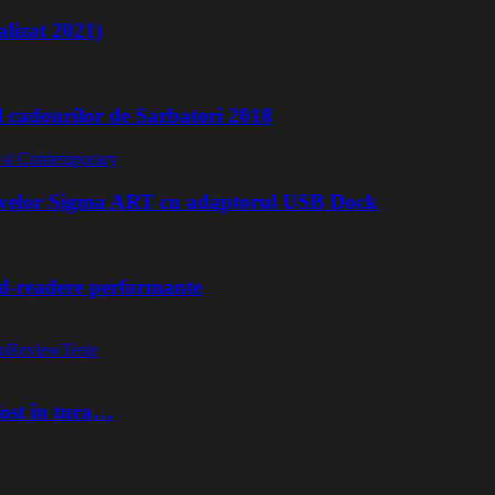
lizat 2021)
l cadourilor de Sarbatori 2018
ivelor Sigma ART cu adaptorul USB Dock
rd-readere performante
o
Review
Teste
fost în tura…