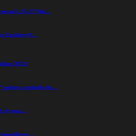
iversară: 23-27 Mai…
lta Explorer 8…
lizat 2021)
” pentru cardurile de…
nd si voua…
ccesoriile pe…