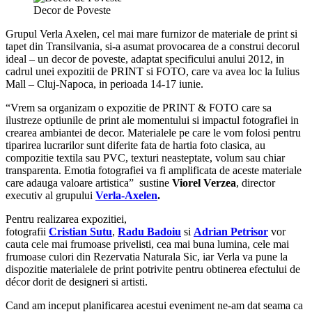
Decor de Poveste
Grupul Verla Axelen, cel mai mare furnizor de materiale de print si
tapet din Transilvania, si-a asumat provocarea de a construi decorul
ideal – un decor de poveste, adaptat specificului anului 2012, in
cadrul unei expozitii de PRINT si FOTO, care va avea loc la Iulius
Mall – Cluj-Napoca, in perioada 14-17 iunie.
“Vrem sa organizam o expozitie de PRINT & FOTO care sa
ilustreze optiunile de print ale momentului si impactul fotografiei in
crearea ambiantei de decor. Materialele pe care le vom folosi pentru
tiparirea lucrarilor sunt diferite fata de hartia foto clasica, au
compozitie textila sau PVC, texturi neasteptate, volum sau chiar
transparenta. Emotia fotografiei va fi amplificata de aceste materiale
care adauga valoare artistica” sustine
Viorel Verzea
, director
executiv al grupului
Verla-Axelen
.
Pentru realizarea expozitiei,
fotografii
Cristian
Sutu
,
Radu
Badoiu
si
Adrian
Petrisor
vor
cauta cele mai frumoase privelisti, cea mai buna lumina, cele mai
frumoase culori din Rezervatia Naturala Sic, iar Verla va pune la
dispozitie materialele de print potrivite pentru obtinerea efectului de
décor dorit de designeri si artisti.
Cand am inceput planificarea acestui eveniment ne-am dat seama ca