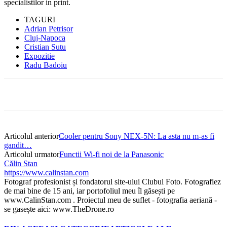
specialistilor in print.
TAGURI
Adrian Petrisor
Cluj-Napoca
Cristian Sutu
Expozitie
Radu Badoiu
Articolul anterior
Cooler pentru Sony NEX-5N: La asta nu m-as fi
gandit…
Articolul urmator
Functii Wi-fi noi de la Panasonic
Călin Stan
https://www.calinstan.com
Fotograf profesionist și fondatorul site-ului Clubul Foto. Fotografiez
de mai bine de 15 ani, iar portofoliul meu îl găsești pe
www.CalinStan.com . Proiectul meu de suflet - fotografia aeriană -
se gasește aici: www.TheDrone.ro