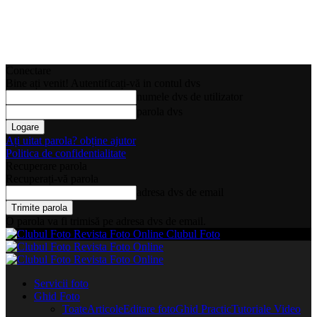
Conectare
Bine ați venit! Autentificați-vă in contul dvs
numele dvs de utilizator
parola dvs
Ați uitat parola? obține ajutor
Politica de confidentialitate
Recuperare parola
Recuperați-vă parola
adresa dvs de email
O parola va fi trimisă pe adresa dvs de email.
Clubul Foto
Servicii foto
Ghid Foto
Toate
Articole
Editare foto
Ghid Practic
Tutoriale Video