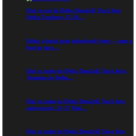
Hai cu noi în Delta Dunării! Tură foto
Delta Explorer 25-28…
Delta văzută prin obiectivele Sony – cum a
fost în tura…
Hai cu mine în Delta Dunării! Tură foto:
Toamna în Delta…
Hai cu mine în Delta Dunării! Tură foto
aniversară: 23-27 Mai…
Hai cu mine în Delta Dunării! Tura foto