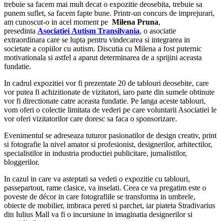
trebuie sa facem mai mult decat o expozitie deosebita, trebuie sa
punem suflet, sa facem fapte bune. Printr-un concurs de imprejurari,
am cunoscut-o in acel moment pe
Milena
Pruna
,
presedinta
Asociatiei
Autism
Transilvania
, o asociatie
extraordinara care se lupta pentru vindecarea si integrarea in
societate a copiilor cu autism. Discutia cu Milena a fost puternic
motivationala si astfel a aparut determinarea de a sprijini aceasta
fundatie.
In cadrul expozitiei vor fi prezentate 20 de tablouri deosebite, care
vor putea fi achizitionate de vizitatori, iaro parte din sumele obtinute
vor fi directionate catre aceasta fundatie. Pe langa aceste tablouri,
vom oferi o colectie limitata de vederi pe care voluntarii Asociatiei le
vor oferi vizitatorilor care doresc sa faca o sponsorizare.
Evenimentul se adreseaza tuturor pasionatilor de design creativ, print
si fotografie la nivel amator si profesionist, designerilor, arhitectilor,
specialistilor in industria productiei publicitare, jurnalistilor,
bloggerilor.
In cazul in care va asteptati sa vedeti o expozitie cu tablouri,
passepartout, rame clasice, va inselati. Ceea ce va pregatim este o
poveste de décor in care fotografiile se transforma in umbrele,
obiecte de mobilier, imbraca pereti si parchet, iar piateta Stradivarius
din Iulius Mall va fi o incursiune in imaginatia designerilor si