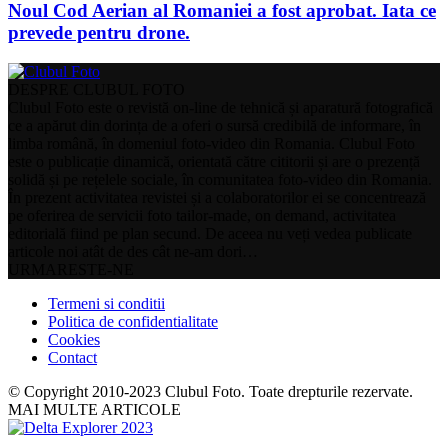
Noul Cod Aerian al Romaniei a fost aprobat. Iata ce
prevede pentru drone.
DESPRE CLUBUL FOTO
Clubul Foto este o revistă on-line de tehnică și aparatură fotografică
ce a apărut din dorința de a oferi o sursă credibilă de informare, în
limba română, în domeniul foto-video din Romania. Clubul Foto
este o publicație dinamică, orientată către cititorii și are o prezență
solidă și pe rețelele sociale, în comunitatea foto-video din Romania.
În prezent activitatea revistei și a colaboratorilor ei se concentrează
pe oferirea de servicii foto tailor-made, on demand, activitatea
editorială fiind pe plan secund. De aceea nu veți vedea publicate
articole noi atât de des cât ne-am dori…
URMARESTE-NE
Termeni si conditii
Politica de confidentialitate
Cookies
Contact
© Copyright 2010-2023 Clubul Foto. Toate drepturile rezervate.
MAI MULTE ARTICOLE