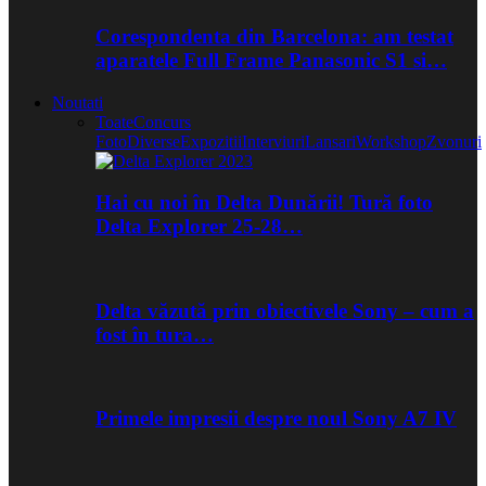
Corespondenta din Barcelona: am testat
aparatele Full Frame Panasonic S1 si…
Noutati
Toate
Concurs
Foto
Diverse
Expozitii
Interviuri
Lansari
Workshop
Zvonuri
Hai cu noi în Delta Dunării! Tură foto
Delta Explorer 25-28…
Delta văzută prin obiectivele Sony – cum a
fost în tura…
Primele impresii despre noul Sony A7 IV