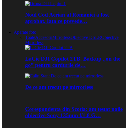
Noul Cod Aerian al Romaniei a fost
aprobat. Iata ce prevede…
Aparate foto
Toate
Accesorii
Mirrorless
Obiective DSLR
Obiective
Mirrorless
LaCie DJI Copilot 2TB. Backup „on the
go” pentru cardurile de…
De ce am trecut pe mirrorless
Corespondenta din Scotia: am testat noile
obiective Sony 135mm f/1.8 G…