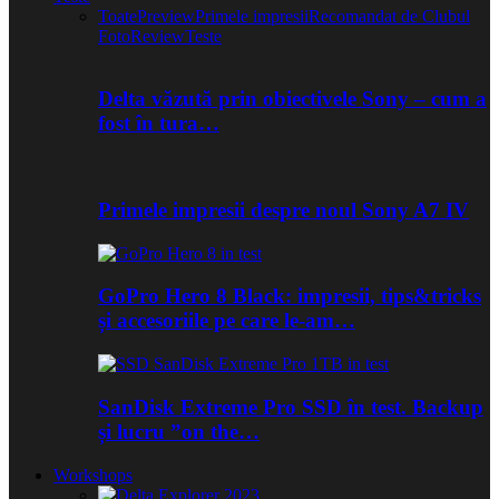
Toate
Preview
Primele impresii
Recomandat de Clubul
Foto
Review
Teste
Delta văzută prin obiectivele Sony – cum a
fost în tura…
Primele impresii despre noul Sony A7 IV
GoPro Hero 8 Black: impresii, tips&tricks
și accesoriile pe care le-am…
SanDisk Extreme Pro SSD în test. Backup
și lucru ”on the…
Workshops