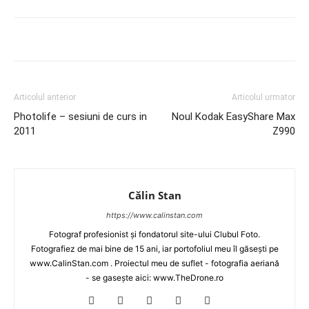
Articolul anterior
Articolul urmator
Photolife – sesiuni de curs in
Noul Kodak EasyShare Max
2011
Z990
Călin Stan
https://www.calinstan.com
Fotograf profesionist și fondatorul site-ului Clubul Foto.
Fotografiez de mai bine de 15 ani, iar portofoliul meu îl găsești pe
www.CalinStan.com . Proiectul meu de suflet - fotografia aeriană
- se gasește aici: www.TheDrone.ro