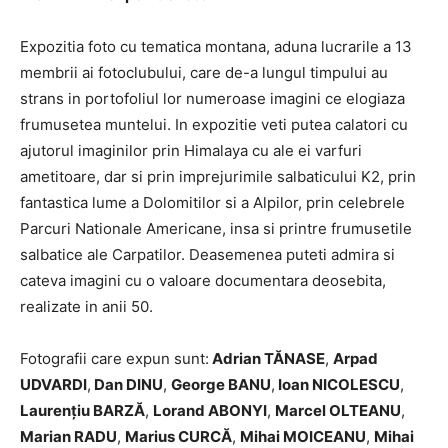
Expozitia foto cu tematica montana, aduna lucrarile a 13
membrii ai fotoclubului, care de-a lungul timpului au
strans in portofoliul lor numeroase imagini ce elogiaza
frumusetea muntelui. In expozitie veti putea calatori cu
ajutorul imaginilor prin Himalaya cu ale ei varfuri
ametitoare, dar si prin imprejurimile salbaticului K2, prin
fantastica lume a Dolomitilor si a Alpilor, prin celebrele
Parcuri Nationale Americane, insa si printre frumusetile
salbatice ale Carpatilor. Deasemenea puteti admira si
cateva imagini cu o valoare documentara deosebita,
realizate in anii 50.
Fotografii care expun sunt:
Adrian TĂNASE
,
Arpad
UDVARDI
,
Dan DINU
,
George BANU
,
Ioan NICOLESCU
,
Laurenţiu BARZĂ
,
Lorand ABONYI
,
Marcel OLTEANU
,
Marian RADU
,
Marius CURCĂ
,
Mihai MOICEANU
,
Mihai