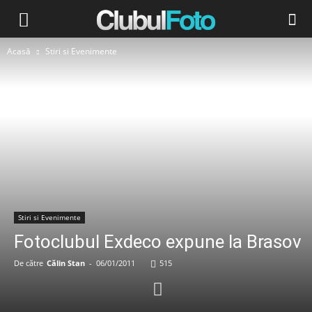
Acasă
Stiri si Evenimente
Stiri si Evenimente
Fotoclubul Exdeco expune la Brasov
De către
Călin Stan
-
06/01/2011
515